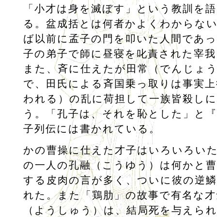
「小才は身を滅ぼす」という教訓を
る。盆成括とは何者かよくわからな
ば以前に孟子の門を叩いた人間であ
子の弟子で師に昼寝を叱責された宰我
また、斉に仕えたが田常（でんじょう
で、田氏による斉国乗っ取りは事実上
われる）の乱に荷担して一族皆殺し
う。「孔子は、それを恥とした」と『
子列伝には書かれている。
かの曹操に仕えた才子はいろいろい
の一人の孔融（こうゆう）は何かと曹
する皮肉の言が多く、ついに彼の逆
れた。また「鶏肋」の故事で有名な才
（ようしゅう）は、結局死を与えられ