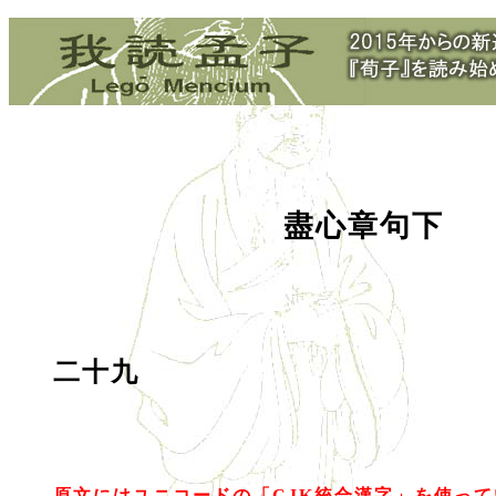
盡心章句下
二十九
原文にはユニコードの「CJK統合漢字」を使っ