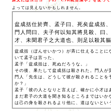
よっては見えないかもしれません。
盆成括仕於齊、孟子曰、死矣盆成括
門人問曰、夫子何以知其將見殺、曰
才、未聞君子之大道也、則足以殺其
盆成括（ぼんせいかつ）が斉に仕えることに
いて孟子は言った、
孟子「盆成括は、死ぬだろうな。」
その後、果たして盆成括は殺された。門人が
門人「先生は、どうして彼が殺されることを
か？」
孟子「彼の人となりと言えば、確かに小才は
まだ君子の大道を聞き知るところまではいか
は己の身を殺されるより他に、道はないとい