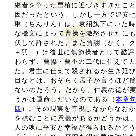
継者を争った曹植に近づきすぎたこ
因だったという。しかし一方で建安七
琳（ちんりん）は、袁紹旗下にいた時
な檄文によって曹操を激怒させたに
伏して許された。また賈詡（かく。
＋羽」）は後世に無節操者として酷評
わらず、曹操・曹丕の二代に仕えて天
た。君主に仕えて殺されるか生き延
目などは、おそらく孟子が言うほど
ないのだろう。だから、仁義の徳が
うかは運命しだいなのである（
本章
四
）。その現実を直視しながらなお
を積むことに意義があるかどうかは
人の魂に平安と幸福が得られるかど