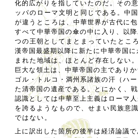
化的広がりを指していたのだ。その
ッパのローマ文明と同じである。中
が違うところは、中華世界が古代に包
すべて中華帝国の傘の中に入り、以降
つの王朝としてまとまっていたとこ
漢帝国最盛期以降に新たに中華帝国に
まれた地域は、ほとんど存在しない
巨大な領土は、中華帝国の主でありか
ゴル・トルコ・満州系諸族の汗（ハー
た清帝国の遺産である。とにかく、戦
認識としては中華至上主義はローマ人
を誇るようなもので、せまい民族意
ではない。
上に訳出した箇所の後半は経済論議で