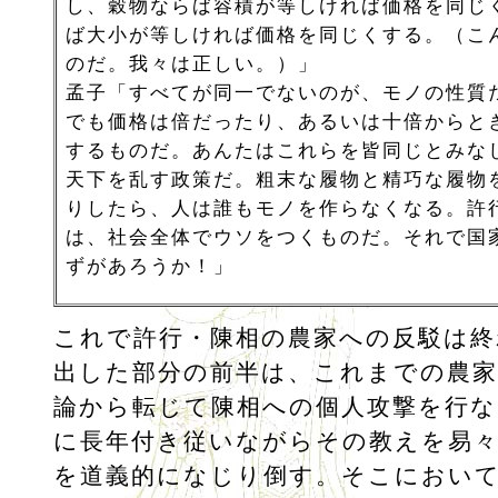
し、穀物ならば容積が等しければ価格を同じ
ば大小が等しければ価格を同じくする。（こ
のだ。我々は正しい。）」
孟子「すべてが同一でないのが、モノの性質
でも価格は倍だったり、あるいは十倍からと
するものだ。あんたはこれらを皆同じとみな
天下を乱す政策だ。粗末な履物と精巧な履物
りしたら、人は誰もモノを作らなくなる。許
は、社会全体でウソをつくものだ。それで国
ずがあろうか！」
これで許行・陳相の農家への反駁は終
出した部分の前半は、これまでの農家
論から転じて陳相への個人攻撃を行な
に長年付き従いながらその教えを易々
を道義的になじり倒す。そこにおい