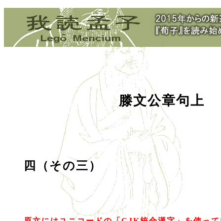
滕文公章句上
四（その三）
原文にはユニコードの「CJK統合漢字」を使っ