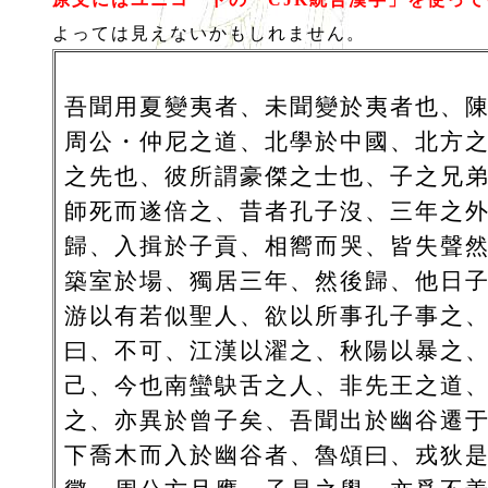
よっては見えないかもしれません。
吾聞用夏變夷者、未聞變於夷者也、
周公・仲尼之道、北學於中國、北方
之先也、彼所謂豪傑之士也、子之兄
師死而遂倍之、昔者孔子沒、三年之
歸、入揖於子貢、相嚮而哭、皆失聲
築室於場、獨居三年、然後歸、他日
游以有若似聖人、欲以所事孔子事之
曰、不可、江漢以濯之、秋陽以暴之
己、今也南蠻鴃舌之人、非先王之道
之、亦異於曾子矣、吾聞出於幽谷遷
下喬木而入於幽谷者、魯頌曰、戎狄