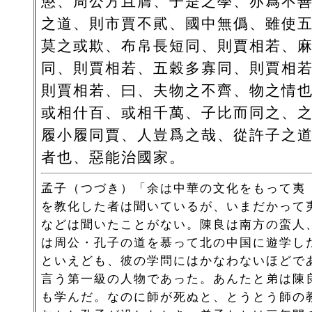
懲、周公方且膺、子是之學、亦爲不
之道、則市賈不貮、國中無僞、雖使
莫之或欺、布帛長短同、則賈相若、
同、則賈相若、五穀多寡同、則賈相
則賈相若、曰、夫物之不齊、物之情
或相什百、或相千萬、子比而同之、
履小履同賈、人豈爲之哉、從許子之
者也、惡能治國家。
孟子（つづき）「余は中華の文化をもって夷
を教化した者は聞いているが、いまだかって
などは聞いたことがない。陳良は南方の蛮人
は周公・孔子の道を慕って北の中国に遊学し
といえども、彼の学問にはかなわないほどで
言う第一級の人物であった。あんたと弟は陳
も学んだ。なのに師が死ぬと、とうとう師の