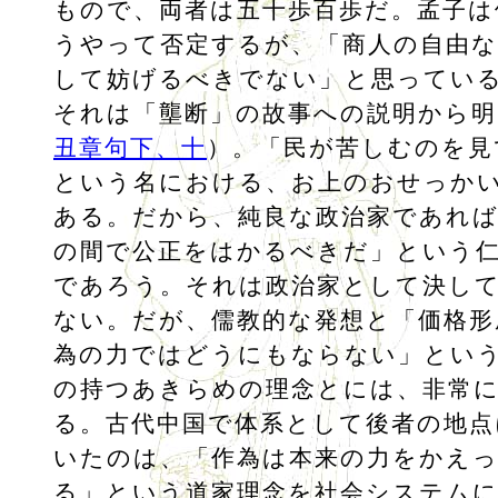
もので、両者は五十歩百歩だ。孟子は
うやって否定するが、「商人の自由な
して妨げるべきでない」と思ってい
それは「壟断」の故事への説明から明
丑章句下、十
）。「民が苦しむのを見
という名における、お上のおせっか
ある。だから、純良な政治家であれ
の間で公正をはかるべきだ」という
であろう。それは政治家として決し
ない。だが、儒教的な発想と「価格形
為の力ではどうにもならない」とい
の持つあきらめの理念とには、非常
る。古代中国で体系として後者の地点
いたのは、「作為は本来の力をかえ
る」という道家理念を社会システム