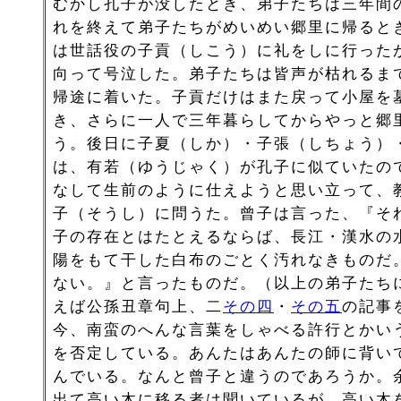
むかし孔子が没したとき、弟子たちは三年間
れを終えて弟子たちがめいめい郷里に帰ると
は世話役の子貢（しこう）に礼をしに行った
向って号泣した。弟子たちは皆声が枯れるま
帰途に着いた。子貢だけはまた戻って小屋を
き、さらに一人で三年暮らしてからやっと郷
う。後日に子夏（しか）・子張（しちょう）
は、有若（ゆうじゃく）が孔子に似ていたの
なして生前のように仕えようと思い立って、
子（そうし）に問うた。曾子は言った、『そ
子の存在とはたとえるならば、長江・漢水の
陽をもて干した白布のごとく汚れなきものだ
ない。』と言ったものだ。（以上の弟子たち
えば公孫丑章句上、二
その四
・
その五
の記事
今、南蛮のへんな言葉をしゃべる許行とかい
を否定している。あんたはあんたの師に背い
んでいる。なんと曾子と違うのであろうか。
出て高い木に移る者は聞いているが、高い木