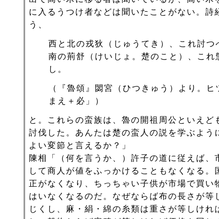
に入るうつけ者などは聞いたことがない。詩
う、
西と北の戎狄（じゅうてき）、これ討つ
南の荊舒（けいじょ。楚のこと）、これ
し。
（『魯頌』閟宮（ひつきゅう）より。ヒ
まえ＋必」）
と。これらの蛮族は、魯の開祖周公といえど
討伐した。あんたは楚の蛮人の説を学ぶよう
よい変節と言えるか？」
陳相「（何を言うか、）許子の道に従えば、
して商人が値をふっかけることもなくなる。
正がなくなり、ちっちゃい子供が市場で買い
はいなくなるのだ。なぜならば布の長さが等
じくし、麻・絹・綿の糸類は重さが等しけれ