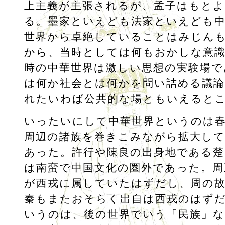
上主義が主張されるが、孟子はもと
る。墨家といえども法家といえども中
世界から卓絶していることはみじん
から、当時としては何もおかしな意
時の中華世界は激しい思想の実験場で
は何か社会とは何かを問い詰める議
れたいわば公共的な場ともいえると
いったいにして中華世界というのは
周辺の諸族を巻きこみながら拡大し
あった。許行や陳良の出身地である
は南蛮で中国文化の圏外であった。周
が西戎に属していたはずだし、周の
秦もまたおそらく出自は西戎のはず
いうのは、後の世界でいう「民族」