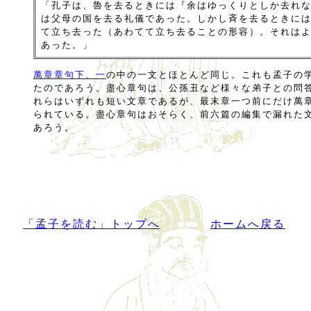
「孔子は、魯を去るときには『余はゆっくりとしか去れ
は父母の国を去る礼儀であった。しかし斉を去るときに
て立ち去った（あわてて立ち去ることの形容）。それは
あった。」
萬章章句下、一
の中の一文とほとんど同じ。これも孟子の
たのであろう。盡心章句は、公孫丑など様々な弟子との問
れらはいずれも短い文章であるが、最末章一つ前にだけ萬
られている。盡心章句はおそらく、前六篇の編集で漏れた
あろう。
「孟子を読む」トップへ
ホームへ戻る