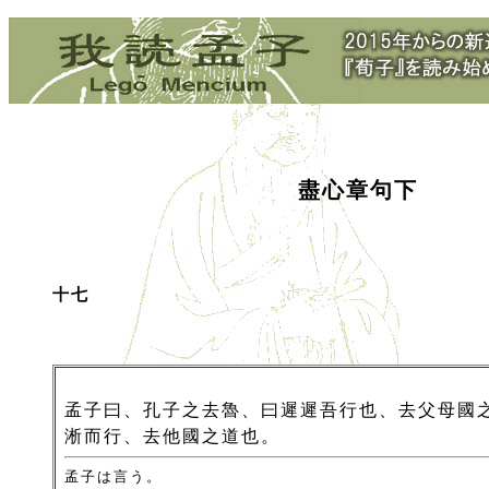
盡心章句下
十七
孟子曰、孔子之去魯、曰遲遲吾行也、去父母國
淅而行、去他國之道也。
孟子は言う。