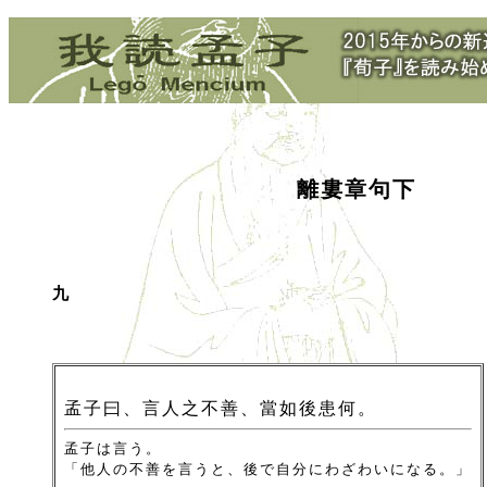
離婁章句下
九
孟子曰、言人之不善、當如後患何。
孟子は言う。
「他人の不善を言うと、後で自分にわざわいになる。」