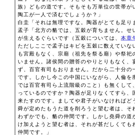
族）どもの道です。そもそも万単位の世帯が
陶工が一人で済むでしょうか？」
白圭「それは無理ですな。陶器がとても足り
孟子「北方の貉では、五穀が育ちません。せ
が生えるぐらいです（五穀については、
本章
ただしここで孟子はキビを五穀に数えていな
も宮殿もなく、宗廟（祖先を祭る廟）や祭祀
いません。諸侯間の贈答のやりとりもなく、
ず、百官有司もおりません。だから二十分の
です。しかし今この中国にいながら、人倫を
では百官有司ら上流階級のこと）も無くして
っているのですか？陶器が足りなくてすら、
来たすのです。ましてや君子がいなければど
舜が定めたもうた道を削ろうと望む者は、そ
わずかでも、貉の仲間です。しかし堯舜の道
け加えようと望む者は、それが甚だしくても
仲間です。」