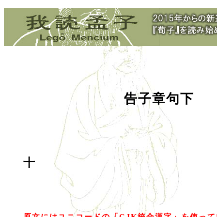
告子章句下
十
原文にはユニコードの「CJK統合漢字」を使っ