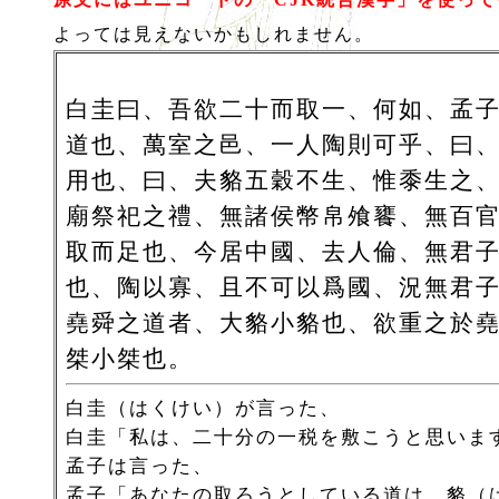
よっては見えないかもしれません。
白圭曰、吾欲二十而取一、何如、孟
道也、萬室之邑、一人陶則可乎、曰
用也、曰、夫貉五穀不生、惟黍生之
廟祭祀之禮、無諸侯幣帛飧饔、無百
取而足也、今居中國、去人倫、無君
也、陶以寡、且不可以爲國、況無君
堯舜之道者、大貉小貉也、欲重之於
桀小桀也。
白圭（はくけい）が言った、
白圭「私は、二十分の一税を敷こうと思いま
孟子は言った、
孟子「あなたの取ろうとしている道は、貉（