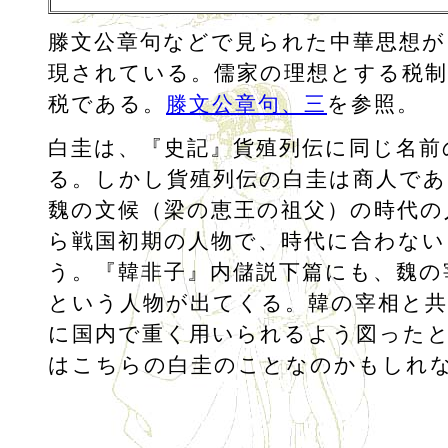
滕文公章句などで見られた中華思想が
現されている。儒家の理想とする税制
税である。
滕文公章句、三
を参照。
白圭は、『史記』貨殖列伝に同じ名前
る。しかし貨殖列伝の白圭は商人であ
魏の文候（梁の恵王の祖父）の時代の
ら戦国初期の人物で、時代に合わない
う。『韓非子』内儲説下篇にも、魏の
という人物が出てくる。韓の宰相と共
に国内で重く用いられるよう図った
はこちらの白圭のことなのかもしれ