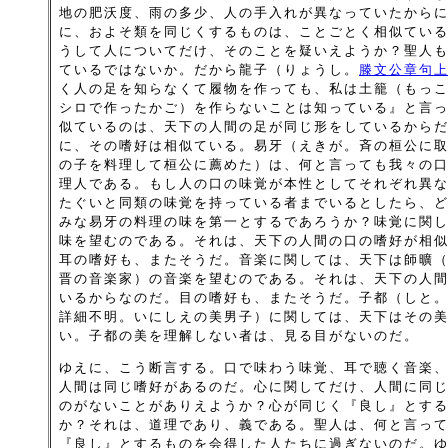
地の肥沃度、雨の多少、人の手入れが異なっていたから
に、およそ類を同じくするものは、ことごとく相似てい
うして人についてだけ、そのことを疑いえようか？聖人
ているではないか。だから龍子（りょうし。
滕文公章句
く人の足を知らなくて履物を作っても、私は土籠（もっ
シロで作ったかご）を作らないことは知っている』と言
似ているのは、天下の人間の足が同じ形をしているから
に、その嗜好は相似ている。易牙（えきが。斉の桓公に
の子を料理して桓公に薦めた）は、何と言っても我々の
理人である。もし人の口の味覚が本性としてそれぞれ異
たぐいと同類の味覚を持っている者までいるとしたら、
みな易牙の料理の味を第一とするであろうか？味覚に関
味を望むのである。それは、天下の人間の口の嗜好が相
耳の嗜好も、またそうだ。音楽に関しては、天下は師曠
晋の音楽家）の音楽を望むのである。それは、天下の人
いるからなのだ。目の嗜好も、またそうだ。子都（しと
詳細不明。いにしえの美男子）に関しては、天下はその
い。子都の美を理解しない者は、見る目がないのだ。
ゆえに、こう断言する。口で味わう味覚、耳で聴く音楽
人間は同じ嗜好があるのだ。心に関してだけ、人間に同
のがないことがありえようか？心が同じく『良し』とす
か？それは、道理であり、義である。聖人は、何と言っ
『良し』とするものを会得した人たちに過ぎないのだ。