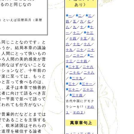
せるのと同じなの
あり》
一
／
二
／
三
／
）といえば旧暦四月（新暦
四
／
五
／
六
／
七
／
八
／
九
／
十
／
十
一
／
十二
／
十三
／
十四
／
十五
／
十
も同じことなのです」と
六
／
十七
／
十八
／
ろうか。結局本章の議論
十九
／
二十
／
二十
、人間にとって快いもの
一
／
二十二
／
二
いろ人間の美的感覚が普
十三
／
二十四
／
遍的なはずがないことな
二十五
／
二十六
ッションなど、十年前の
／
二十七
／
二十八
音楽に至っては、もっと
／
二十九
／
いと言って食べるのは、
三十
／
三十一
／
え、孟子は本章で独善的
三十二
／
三十三
読者に向けて語るべき言
／
三十四
／
同一平面で並べて語って
古代中国にデモク
言われても仕方がない。
ラシーを!?（
その
１
・
その２
）
で普遍的だなどとまでは
理であることを主張する
萬章章句上
て、欧米諸国はそれらの
な道理を確信する論者
一
／
二
／
三
／
四
／