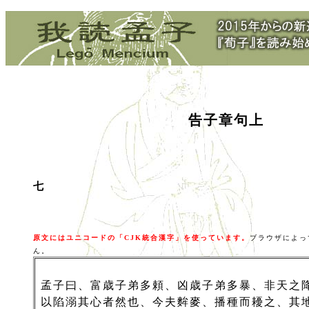
告子章句上
七
原文にはユニコードの「CJK統合漢字」を使っています。
ブラウザによっ
ん。
孟子曰、富歳子弟多頼、凶歳子弟多暴、非天之
以陷溺其心者然也、今夫麰麥、播種而耰之、其