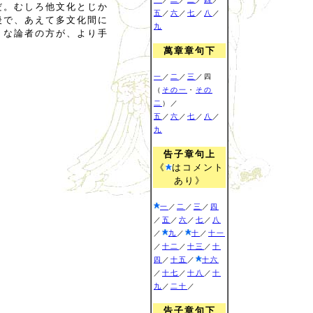
だ。むしろ他文化とじか
五
／
六
／
七
／
八
／
後で、あえて多文化間に
九
うな論者の方が、より手
萬章章句下
一
／
二
／
三
／四
（
その一
・
その
二
）／
五
／
六
／
七
／
八
／
九
告子章句上
《
はコメント
あり》
一
／
二
／
三
／
四
／
五
／
六
／
七
／
八
／
九
／
十
／
十一
／
十二
／
十三
／
十
四
／
十五
／
十六
／
十七
／
十八
／
十
九
／
二十
／
告子章句下