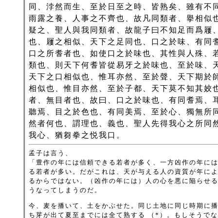
同、浡然而生、至於日至之時、皆熟矣、雖有不
雨露之養、人事之不齊也、故凡同類者、擧相似
疑之、聖人與我同類者、故龍子曰不知足而爲屨
也、屨之相似、天下之足同也、口之於味、有同
口之所耆者也、如使口之於味也、其性與人殊、
類也、則天下何耆皆從易牙之於味也、至於味、
天下之口相似也、惟耳亦然、至於聲、天下期於
相似也、惟目亦然、至於子都、天下莫不知其姣
者、無目者也、故曰、口之於味也、有同耆焉、
聽焉、目之於色也、有同美焉、至於心、獨無所
然者何也、謂理也、義也、聖人先得我心之所同
我心、猶芻拳之悦我口。
孟子は言う、
「豊作の年には信頼できる若者が多く、一方凶作の年に
る若者が多い。だがこれは、天が与える人の資質が年に
るからではない。（凶作の年には）人の心を悪に陥らせ
うなってしまうのだ。
今、麦を播いて、土をかぶせた。同じ土地に同じ時期に
ち芽が出て夏至までには全て熟する （*）。もしそうで