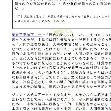
我々の心を喜ばせるのは、牛肉や豚肉が我々の口を喜ば
だ。」
（*）
麦は米と違って、初夏に収穫する。だから「麦秋」（ばくしゅう
五月～六月）のことである。念のため。
梁恵王章句下、一
で「現代の楽しみも、いにしえの楽しみ
言った孟子が、本章では何と偏狭な文化理解をするのであ
も「人間の道理や義は、人間の本性に従うものだからこそ
なのだ」と言いたいわけであって、その証明のためにいろ
遍的である例を持ち出すのだ。だが、人間の美的感覚が普
ど、現代人ならば常識的にわきまえているであろう。ファ
ものですら奇妙に見えることがあるぐらいなのだ。味覚や
人それぞれのはずだ（言葉は悪いが易牙の人肉料理を美味
伝統的中国人ぐらいであろう？）。議論のなりゆきとはい
な審美観をさらけ出してしまった。文化批評として特定の
葉と、社会思想として全ての潜在的読者に語るべき言葉を
しまう孟子の論議は、現代の目から見てデリカシー不足と
ジョン・スチュアート・ミルもまた、孟子のように感覚ま
言わないにしても、代議制デモクラシーが人間普遍的な道
ために、非欧米諸国の政体を一方的に未熟なものとみなし
水準を引き上げる義務があると主張している。人間普遍的