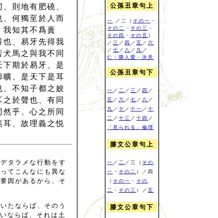
公孫丑章句上
同、則地有肥磽、
也、何獨至於人而
一
／二（
その一
・
その二
・
その三
・
、我知其不爲蕢
その四
・
その五
）
耆也、易牙先得我
／
三
／
四
／
五
／
六
／
七
／
八
／
九
／
若犬馬之與我不同
仁・隣人愛・決意
天下期於易牙、是
公孫丑章句下
師曠、是天下是耳
也、不知子都之姣
一
／
二
／
三
／
四
／
耳之於聲也、有同
五
／
六
／
七
／
八
／
九
／
十
／
十一
／
十
同然乎、心之所同
二
／
十三
／
十四
／
然耳、故理義之悦
「見られる」倫理
滕文公章句上
はデタラメな行動をす
一
／
二
／三（
その
よってこんなにも異な
一
・
その二
）／四
る要因があるから、そ
（
その一
・
その
二
・
その三
）／
五
播いたならば、そのう
滕文公章句下
ないならば、それは土