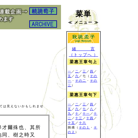
菜単
≪ メニュー ≫
緒 言
（トップへ ）
梁惠王章句上
一
／
二
／
三
／
四
／
五
／
六
／七（
その
一
・
その二
・
その
三
）
梁惠王章句下
一
／
二
／
三
／
四
／
ては見えないかもしれませ
五
／
六
／
七
／
八
／
九
／
十
／
十一
／
十
二
／
十三
／
十四
／
十五
／
十六
降才爾殊也、其所
雑感
（
その１
・
そ
の２
）
地同、樹之時又