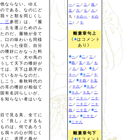
に他ならない。ゆえ
一
／
二
／
三
／
四
／
るのである。なのにど
五
／
六
／
七
／
八
／
も我々と類を同じくし
九（
その一
・
その
上、三
参照）は、『履
二
）／
十
こ。土を運ぶためのム
離婁章句上
ったのだ。履物が全て
《
はコメント
だ。口の味わいも同様
あり》
取り入った佞臣。自分
口の嗜好にかなった料
なっていて、犬や馬の
一
／
二
／
三
／
どうして天下の嗜好が
四
／
五
／
六
／
七
しては、天下は易牙の
／
八
／
九
／
十
／
似ているからなのだ。
十一
／
十二
／
十
（しこう。春秋時代の
三
／
十四
／
十五
間の耳の嗜好が相似て
／
十六
／
十七
／
。固有名詞らしいが、
十八
／
十九
／
二
美を知らない者はいな
十
／
二十一
／
二十
二
／
二十三
／
二十
四
／
二十五
／
二
、目で見る美、全てに
十六
／
二十七
／
じく『良し』とするも
二十八
るものは、何であろう
ても我々の心が同じく
離婁章句下
ゆえに、道理と義が
《
はコメント