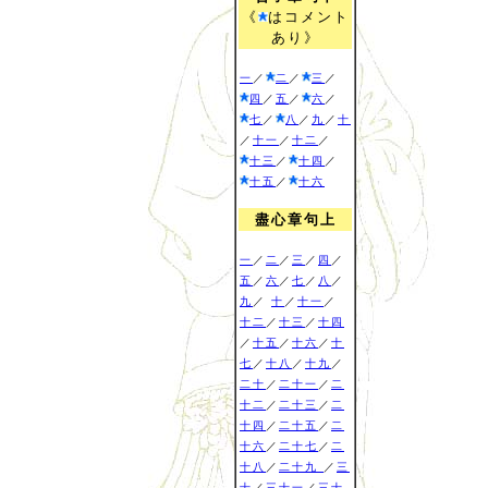
《
はコメント
あり》
一
／
二
／
三
／
四
／
五
／
六
／
七
／
八
／
九
／
十
／
十一
／
十二
／
十三
／
十四
／
十五
／
十六
盡心章句上
一
／
二
／
三
／
四
／
五
／
六
／
七
／
八
／
九
／
十
／
十一
／
十二
／
十三
／
十四
／
十五
／
十六
／
十
七
／
十八
／
十九
／
二十
／
二十一
／
二
十二
／
二十三
／
二
十四
／
二十五
／
二
十六
／
二十七
／
二
十八
／
二十九
／
三
十
／
三十一
／
三十