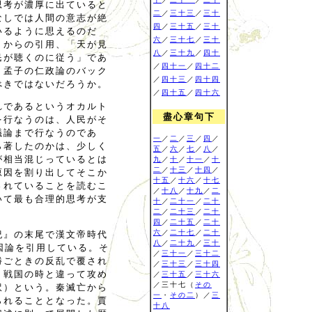
思考が濃厚に出ていると
二
／
三十三
／
三十
なしでは人間の意志が絶
四
／
三十五
／
三十
いるように思えるのだ
六
／
三十七
／
三十
』からの引用、「天が見
八
／
三十九
／
四十
民が聴くのに従う」であ
／
四十一
／
四十二
、孟子の仁政論のバック
／
四十三
／
四十四
べきではないだろうか。
／
四十五
／
四十六
れであるというオカルト
盡心章句下
を行なうのは、人民がそ
議論まで行なうのであ
一
／
二
／
三
／
四
／
ら著したのかは、少しく
五
／
六
／
七
／
八
／
が相当混じっているとは
九
／
十
／
十一
／
十
二
／
十三
／
十四
／
原因を割り出してそこか
十五
／
十六
／
十七
されていることを読むこ
／
十八
／
十九
／
二
いて最も合理的思考が支
十
／
二十一
／
二十
二
／
二十三
／
二十
四
／
二十五
／
二十
六
／
二十七
／
二十
紀』の末尾で漢文帝時代
八
／
二十九
／
三十
要因論を引用している。そ
／
三十一
／
三十二
勝ごときの反乱で覆され
／
三十三
／
三十四
、戦国の時と違って攻め
／
三十五
／
三十六
／三十七（
その
訳）という。秦滅亡から
一
・
その二
）／
三
られることとなった。賈
十八