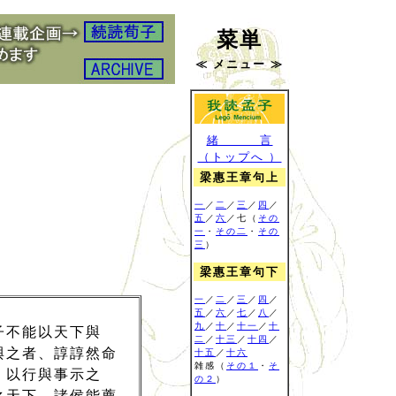
菜単
≪ メニュー ≫
緒 言
（トップへ ）
梁惠王章句上
一
／
二
／
三
／
四
／
五
／
六
／七（
その
一
・
その二
・
その
三
）
梁惠王章句下
一
／
二
／
三
／
四
／
五
／
六
／
七
／
八
／
九
／
十
／
十一
／
十
子不能以天下與
二
／
十三
／
十四
／
與之者、諄諄然命
十五
／
十六
雑感
（
その１
・
そ
、以行與事示之
の２
）
之天下、諸侯能薦