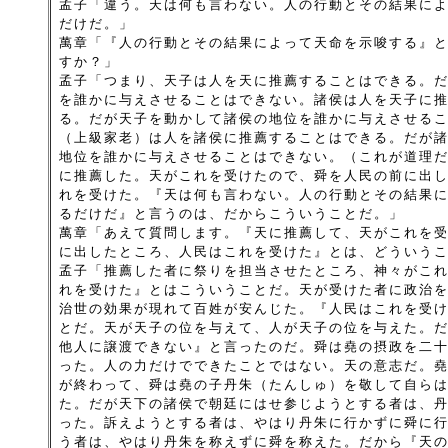
孟子「違う。天は何も言わない。人の行動とその結果に
だけだ。」
萬章「『人の行動とその結果によって天命を示唆する』
すか？」
孟子「つまり、天子は人を天に推薦することはできる。
を誰かに与えさせることはできない。諸侯は人を天子に
る。だが天子を動かして諸侯の地位を誰かに与えさせる
（上級家老）は人を諸侯に推薦することはできる。だが
地位を誰かに与えさせることはできない。（これが道理
に推薦した。天がこれを受けたので、舜を人民の前に出
れを受けた。『天は何も言わない。人の行動とその結果
るだけだ』と言うのは、だからこういうことだ。」
萬章「あえて質問します。『天に推薦して、天がこれを
に出したところ、人民はこれを受けた』とは、どういう
孟子「推薦した者に祭りを担当させたところ、神々がこ
れを受けた』とはこういうことだ。天が受けた者に政治
治世の効果が現れて百姓が安んじた。『人民はこれを受
とだ。天が天子の位を与えて、人が天子の位を与えた。
他人に譲渡できない』と言ったのだ。舜は堯の摂政を二
った。人の力だけでできたことではない。天の意志だ。
が終わって、舜は堯の子丹朱（たんしゅ）を敬して自ら
た。だが天下の諸侯で朝廷にはせ参じようとする者は、
った。訴えようとする者は、やはり丹朱に行かずに舜に
う者は、やはり丹朱を称えずに舜を称えた。だから『天