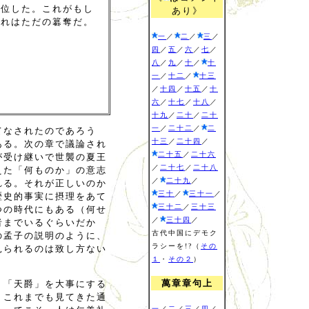
即位した。これがもし
あり》
これはただの簒奪だ。
一
／
二
／
三
／
四
／
五
／
六
／
七
／
八
／
九
／
十
／
十
一
／
十二
／
十三
／
十四
／
十五
／
十
六
／
十七
／
十八
／
十九
／
二十
／
二十
一
／
二十二
／
二
てなされたのであろう
十三
／
二十四
／
ある。次の章で議論され
二十五
／
二十六
が受け継いで世襲の夏王
／
二十七
／
二十八
えた「何ものか」の意志
／
二十九
／
れる。それが正しいのか
三十
／
三十一
／
歴史的事実に摂理をあて
三十二
／
三十三
つの時代にもある（何せ
／
三十四
／
者までいるぐらいだか
古代中国にデモク
の孟子の説明のように、
ラシーを!?（
その
見られるのは致し方ない
１
・
その２
）
萬章章句上
、「天爵」を大事にする
、これまでも見てきた通
一
／
二
／
三
／
四
／