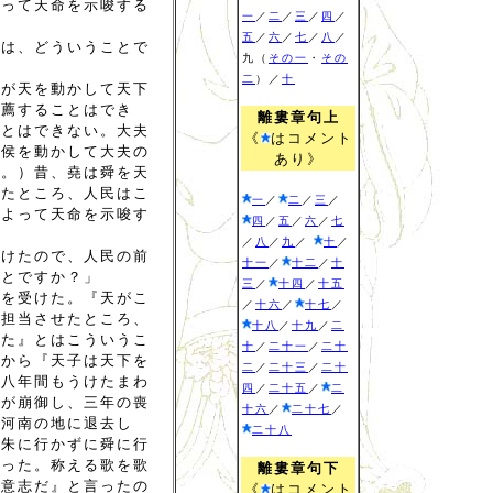
よって天命を示唆する
一
／
二
／
三
／
四
／
五
／
六
／
七
／
八
／
とは、どういうことで
九（
その一
・
その
二
）／
十
だが天を動かして天下
推薦することはでき
離婁章句上
ことはできない。大夫
《
はコメント
諸侯を動かして大夫の
あり》
だ。）昔、堯は舜を天
したところ、人民はこ
一
／
二
／
三
／
によって天命を示唆す
四
／
五
／
六
／
七
／
八
／
九
／
十
／
受けたので、人民の前
十一
／
十二
／
十
ことですか？」
三
／
十四
／
十五
れを受けた。『天がこ
／
十六
／
十七
／
を担当させたところ、
十八
／
十九
／
二
けた』とはこういうこ
十
／
二十一
／
二十
だから『天子は天下を
二
／
二十三
／
二十
十八年間もうけたまわ
四
／
二十五
／
二
堯が崩御し、三年の喪
十六
／
二十七
／
は河南の地に退去し
二十八
丹朱に行かずに舜に行
行った。称える歌を歌
離婁章句下
の意志だ』と言ったの
《
はコメント