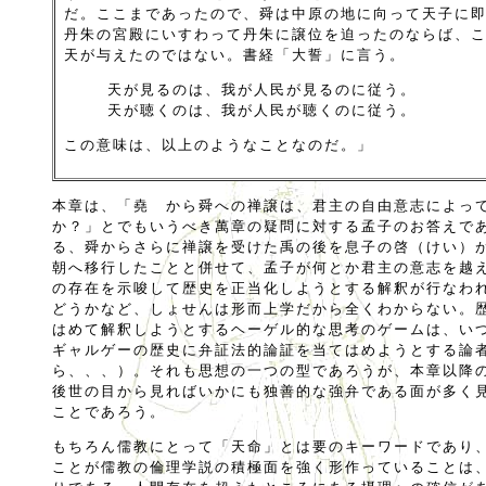
だ。ここまであったので、舜は中原の地に向って天子に
丹朱の宮殿にいすわって丹朱に譲位を迫ったのならば、
天が与えたのではない。書経「大誓」に言う。
天が見るのは、我が人民が見るのに従う。
天が聴くのは、我が人民が聴くのに従う。
この意味は、以上のようなことなのだ。」
本章は、「堯 から舜への禅譲は、君主の自由意志によっ
か？」とでもいうべき萬章の疑問に対する孟子のお答えで
る、舜からさらに禅譲を受けた禹の後を息子の啓（けい）
朝へ移行したことと併せて、孟子が何とか君主の意志を越
の存在を示唆して歴史を正当化しようとする解釈が行なわ
どうかなど、しょせんは形而上学だから全くわからない。
はめて解釈しようとするヘーゲル的な思考のゲームは、い
ギャルゲーの歴史に弁証法的論証を当てはめようとする論
ら、、、）。それも思想の一つの型であろうが、本章以降
後世の目から見ればいかにも独善的な強弁である面が多く
ことであろう。
もちろん儒教にとって「天命」とは要のキーワードであり
ことが儒教の倫理学説の積極面を強く形作っていることは