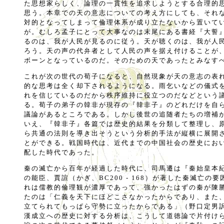
た思想家らしく、論理の一貫性を追求しようとする合理的
思う。本章での天の意志についての考え方にしても、それ
対的となってしまって倫理体系が成り立たないから置いて
が。むしろ孟子にとって大事なのは末尾にある書経『大誓
るのは、我が人民が見るのに従う。天が聴くのは、我が人
ろう。天の声の代弁者として人民の声を据え付けることが
ボーンとなっているのだ。そのための天であったとみなす
これが次の世代の荀子になると、自然現象が天の意志の表
的な思考は全く却下されるようになる。雨乞いなどの儀式
れを信じているのだから秩序維持に役立つのだなどという
る。荀子の弟子の韓非が現存の『韓非子』のどれだけを自
議論があるところである。しかし後世の追随者たちの増補
いえ、『韓非子』各篇では歴史的結果を分類して整理し、
ら共通の法則を導き出そうという分析的手法が縦横に展開
とができる。戦国時代は、近代までの中国社会の歴史にお
配した時代であった。
秦の滅亡から百年が経過した時代に、司馬遷は『秦始皇本
の能臣、賈諠（かぎ、BC200 - 168）が著した秦滅亡の
れは儒教的倫理観が濃厚であって、強かったはずの秦が陳
たのは「仁義を天下にほどこさなかったからであり、また
立てられてもっぱら守勢に立ったからである」（野口定男
漢成立への歴史に対する分析は、こうして道徳論で片付け