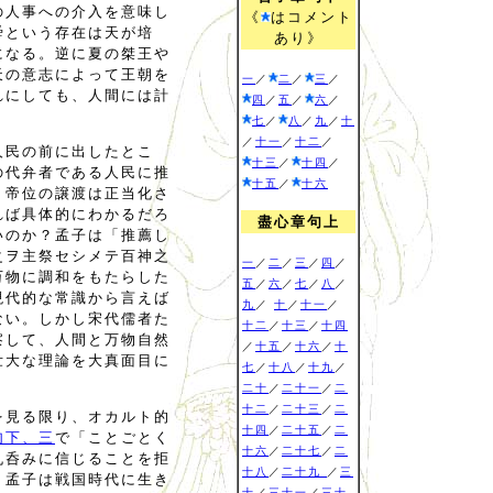
の人事への介入を意味し
《
はコメント
舜という存在は天が培
あり》
になる。逆に夏の桀王や
天の意志によって王朝を
一
／
二
／
三
／
れにしても、人間には計
四
／
五
／
六
／
七
／
八
／
九
／
十
／
十一
／
十二
／
人民の前に出したとこ
十三
／
十四
／
の代弁者である人民に推
十五
／
十六
、帝位の譲渡は正当化さ
れば具体的にわかるだろ
盡心章句上
いのか？孟子は「推薦し
之ヲ主祭セシメテ百神之
一
／
二
／
三
／
四
／
万物に調和をもたらした
五
／
六
／
七
／
八
／
現代的な常識から言えば
九
／
十
／
十一
／
ない。しかし宋代儒者た
十二
／
十三
／
十四
察して、人間と万物自然
／
十五
／
十六
／
十
壮大な理論を大真面目に
七
／
十八
／
十九
／
二十
／
二十一
／
二
十二
／
二十三
／
二
を見る限り、オカルト的
十四
／
二十五
／
二
句下、三
で「ことごとく
十六
／
二十七
／
二
丸呑みに信じることを拒
十八
／
二十九
／
三
、孟子は戦国時代に生き
十
／
三十一
／
三十