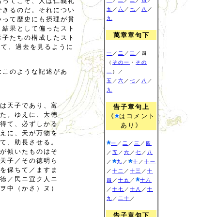
あってこそ、人は仁義礼
できるのだ。それについ
五
／
六
／
七
／
八
／
いって歴史にも摂理が貫
九
、結果として偏ったスト
萬章章句下
孟子たちの構成したスト
をかけて、過去を見るように
一
／
二
／
三
／四
（
その一
・
その
はこのような記述があ
二
）／
五
／
六
／
七
／
八
／
九
は天子であり、富
告子章句上
た。ゆえに、大徳
《
はコメント
得て、必ずしかる
あり》
えに、天が万物を
て、助長させる。
一
／
二
／
三
／
四
が傾いたものはそ
／
五
／
六
／
七
／
八
天子／その徳明ら
／
九
／
十
／
十一
を保ちて／ますま
／
十二
／
十三
／
十
徳／民ニ宜ク人ニ
四
／
十五
／
十六
ヲ中（かさ）ヌ）
／
十七
／
十八
／
十
九
／
二十
／
告子章句下