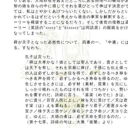
りである。人間存在を超えたところにある摂理への確信が
智の徳を自らの中に感じてそれを選びとって伸ばす決意が
ては、私はとやかくあげつらいたくない。しかしだからと
かれているはずだという考えから過去の事実を解釈すると
ーリーを構築することになるだろう。そして後世の儒教は
ーリー（英語の"story"と"history"は同語原）の眼鏡
なってしまった。
舜が天子となった必然性について、四書の一、『中庸』に
る。すなわち、
孔子は言った、
「舜は大孝かな！徳としては聖人であり、貴さとして
は天下を有し、それを宗廟に捧げ、子孫にも伝え保っ
の人は必ずしかるべき位を得て、必ずしかるべき禄を
べき名声を得て、必ずしかるべき寿命を得るのだ。ゆ
生じさせるときには、必ず材（素材。質量）を元にし
しっかり植わったものはそれを培（つちか）い、勢い
れを覆すのだ。詩経に言う、『嘉楽（めでた）きは、
かに渡り／百官人民によし／禄を天に受けて／天は君
す栄（は）えを重ねる』（嘉楽ナリ君子／憲憲タル令
宜ク／祿ヲ天ニ受ケン／保右シテ之ヲ命ジ／天ヨリ之
と。ゆえに、大徳の者は、必ず天命を受けるのだ。」
（第十七章。詩経の句は、大雅『仮樂』より）