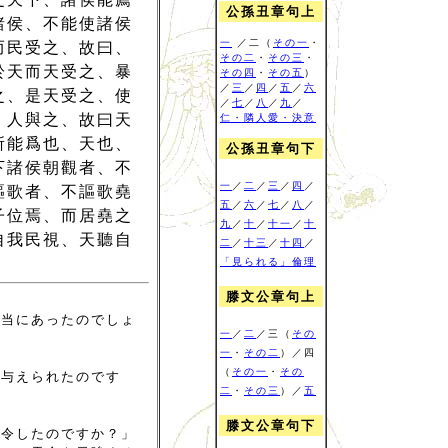
公孫丑章句上
諸侯、不能使諸侯
一
／二（
その一
・
而民受之、故曰、
その二
・
その三
・
於天而天受之、暴
その四
・
その五
）
／
三
／
四
／
五
／
六
之、是天受之、使
／
七
／
八
／
九
／
、人與之、故曰天
仁・隣人愛・決意
所能爲也、天也、
公孫丑章句下
下諸侯朝觀者、不
一
／
二
／
三
／
四
／
謳歌者、不謳歌堯
五
／
六
／
七
／
八
／
子位焉、而居堯之
九
／
十
／
十一
／
十
自我民視、天聽自
二
／
十三
／
十四
／
「見られる」倫理
滕文公章句上
本当にあったのでしょ
一
／
二
／三（
その
一
・
その二
）／四
（
その一
・
その
て与えられたのです
二
・
その三
）／
五
滕文公章句下
命令したのですか？」