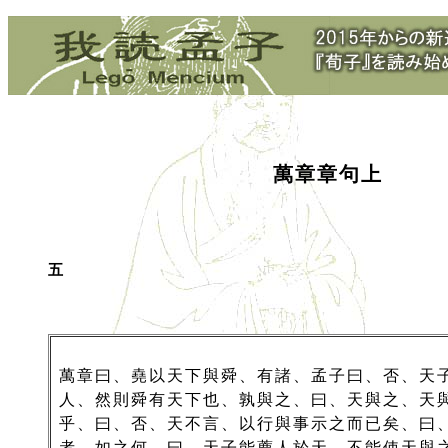
萬章章句上
五
萬章曰、堯以天下與舜、有諸、孟子曰、否、天
人、然則舜有天下也、孰與之、曰、天與之、天
乎、曰、否、天不言、以行與事示之而已矣、曰
者、如之何、曰、天子能薦人於天、不能使天與