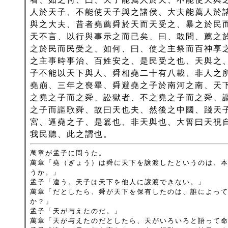
人於天子、不能使天子與之諸侯、大夫能薦人於
與之大夫、昔者堯薦舜於天而天受之、暴之於民
天不言、以行與事示之而已矣、曰、敢問、薦之
之於民而民受之、如何、曰、使之主祭而百神享
之主事時事治、百姓安之、是民受之也、天與之
子不能以天下與人、舜相堯二十有八載、非人之
堯崩、三年之喪畢、舜避堯之子於南河之南、天
之堯之子而之舜、訟獄者、不之堯之子而之舜、
之子而謳歌舜、故曰天也夫、然後之中國、踐天
宮、逼堯之子、是簒也、非天與也、大誓曰天視
我民聽、此之謂也。
萬章が孟子に問うた。
萬章「堯（ぎょう）は舜に天下を譲渡したというのは、
うか。」
孟子「違う。天子は天下を他人に譲渡できない。」
萬章「だとしたら、舜が天下を保有したのは、誰によっ
か？」
孟子「天が与えたのだ。」
萬章「天が与えたのだとしたら、天がいろいろと語って