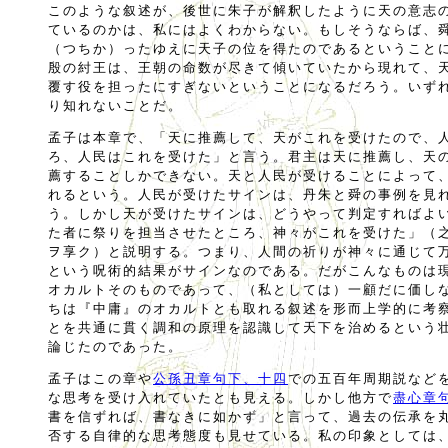
このような叙述が、後世に朱子が解釈したように天の意志
ているのかは、私にはよくわからない。もしそうならば、
（つちか）ったゆえに天子の位を得たのであるということ
殷の紂王は、王朝の命数が尽きて傾いていたから現れて、
覆す役を担ったにすぎないということになるだろう。いず
り知れないことだ。
孟子は本章で、「天に推薦して、天がこれを受けたので、
ろ、人民はこれを受けた」と言う。君主は天に推薦し、天
薦することしかできない。天と人民が受けることによって
れるという。人民が受けたサインは、丹朱と舜の事例を見
う。しかし天が受けたサインは、どうやって判定すればよ
た者に祭りを担当させたところ、神々がこれを受けた」（
ヲ享ク）と説明する。つまり、人間の祈りが神々に通じて
という呪術的結果がサインなのである。だがこんなものは
オカルトそのものであって、（私としては）一顧だに価し
ちは『中庸』のオカルトとも取れる叙述を形而上学的に考
とを共通に貫く調和の原理を認識して天下を治めるという
論じたのであった。
孟子はこの章や
公孫丑章句下、十四
での五百年周期説など
な思考を受け入れていたとも見える。しかし他方で
盡心章
書を信ずれば、書なきに如かず」と言って、過去の伝承を
否する自律的な思考態度も見せている。私の印象としては