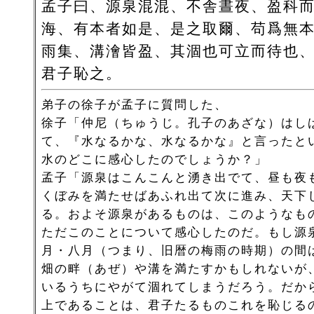
孟子曰、源泉混混、不舎晝夜、盈科
海、有本者如是、是之取爾、苟爲無
雨集、溝澮皆盈、其涸也可立而待也
君子恥之。
弟子の徐子が孟子に質問した、
徐子「仲尼（ちゅうじ。孔子のあざな）はし
て、『水なるかな、水なるかな』と言ったと
水のどこに感心したのでしょうか？」
孟子「源泉はこんこんと湧き出でて、昼も夜
くぼみを満たせばあふれ出て次に進み、天下
る。およそ源泉があるものは、このようなも
ただこのことについて感心したのだ。もし源
月・八月（つまり、旧暦の梅雨の時期）の間
畑の畔（あぜ）や溝を満たすかもしれないが
いるうちにやがて涸れてしまうだろう。だか
上であることは、君子たるものこれを恥じる