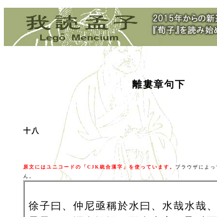
離婁章句下
十八
原文にはユニコードの「CJK統合漢字」を使っています。
ブラウザによっ
ん。
徐子曰、仲尼亟稱於水曰、水哉水哉