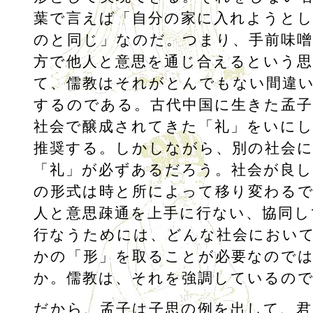
葉で言えば「自分の家に入れようと
のと同じ」なのだ。つまり、手前味噌
方で他人と意思を通じ合えるという
て、儒教はそれがとんでもない間違
するのである。古代中国に生きた孟子
社会で醸成されてきた「礼」をいに
推奨する。しかしながら、別の社会
「礼」が必ずあるだろう。社会が良し
の形式は時と所によって移り変わる
人と意思疎通を上手に行ない、協同し
行なうためには、どんな社会におい
かの「形」を取ることが必要なので
か。儒教は、それを強調しているの
だから、孟子は子思の例を出して、君