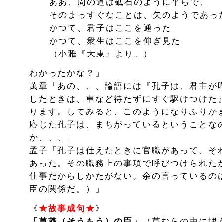
ああ、周の道は砥石のように平らで、
そのまっすぐなことは、矢のようであっ
かつて、君子はここを通った
かつて、衆生はここを仰ぎ見た
（小雅『大東』より。）
わかったかな？」
萬章「あの、、、論語には『孔子は、君主が
したときは、車など待たずにすぐ駆けつけた
ります。してみると、このようになりふりか
応じた孔子は、まちがっているということな
か、、、」
孟子「孔子は仕えたときに官職があって、そ
あった。その職務上の事項で呼びつけられた
仕事だからしかたがない。余の言っているの
臣の関係だ。）」
《
★故事成句★
》
「草莽（そうもう）の臣」
（草むらの中に埋