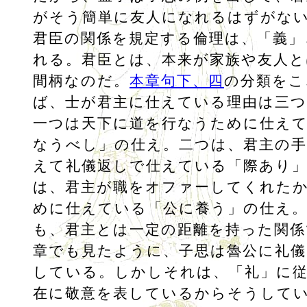
がそう簡単に友人になれるはずがな
君臣の関係を規定する倫理は、「義」
れる。君臣とは、本来が家族や友人と
間柄なのだ。
本章句下、四
の分類をこ
ば、士が君主に仕えている理由は三
一つは天下に道を行なうために仕え
なうべし」の仕え。二つは、君主の手
えて礼儀返しで仕えている「際あり
は、君主が職をオファーしてくれた
めに仕えている「公に養う」の仕え
も、君主とは一定の距離を持った関係
章でも見たように、子思は魯公に礼儀
している。しかしそれは、「礼」に
在に敬意を表しているからそうして