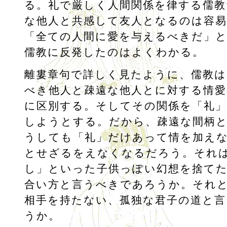
る。礼で厳しく人間関係を律する儒教
な他人と共感して友人となるのは容
「全ての人間に愛を与えるべきだ」
儒教に反発したのはよくわかる。
離婁章句で詳しく見たように、儒教は
べき他人と疎遠な他人とに対する情愛
に区別する。そしてその関係を「礼
しようとする。だから、疎遠な間柄
うしても「礼」だけあって情を加え
とせざるをえなくなるだろう。それ
し」といった子供っぽい幻想を捨て
合い方と言うべきであろうか。それ
相手を持たない、孤独な君子の道と
うか。