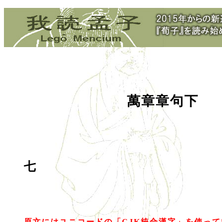
萬章章句下
七
原文にはユニコードの「CJK統合漢字」を使っ