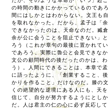
だが、そのような革命が「いつ」起
の時間の動きにかかっているのであ
間にはしかとはわからない。文王も
を取れなかった。だから、孟子は「余
できなかったのは、天命なのだ。臧
余が公に会うことを阻止できない」
ろう（これが章句の最後に置かれて
であろう。実際に魯公と会見できな
文公の顧問時代の後だったのかは、
う）。人間にできることは、本章で孟
に語ったように、「創業すること、
かりを作ること」だけなのだ。滕の
くの絶望的な逆境にある人にも、天を
信じて、自分が努力するようにとし
だ。人は君主の仁の心に必ず反応して