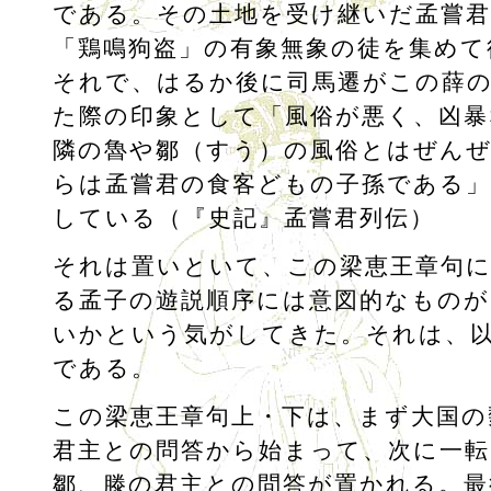
である。その土地を受け継いだ孟嘗
「鶏鳴狗盗」の有象無象の徒を集めて
それで、はるか後に司馬遷がこの薛
た際の印象として「風俗が悪く、凶暴
隣の魯や鄒（すう）の風俗とはぜん
らは孟嘗君の食客どもの子孫である
している（『史記』孟嘗君列伝）
それは置いといて、この梁恵王章句
る孟子の遊説順序には意図的なもの
いかという気がしてきた。それは、
である。
この梁恵王章句上・下は、まず大国の
君主との問答から始まって、次に一転
鄒、滕の君主との問答が置かれる。最