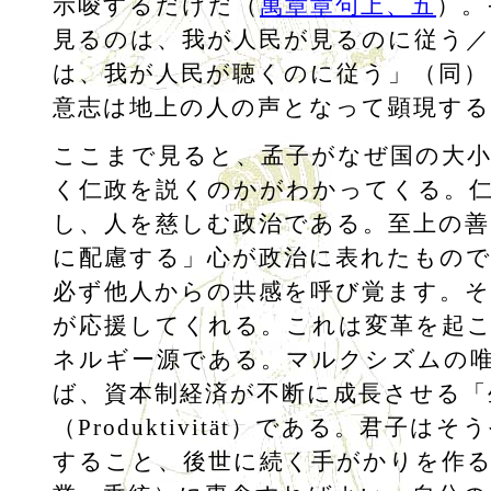
示唆するだけだ（
萬章章句上、五
）。
見るのは、我が人民が見るのに従う
は、我が人民が聴くのに従う」（同）
意志は地上の人の声となって顕現す
ここまで見ると、孟子がなぜ国の大
く仁政を説くのかがわかってくる。
し、人を慈しむ政治である。至上の善
に配慮する」心が政治に表れたもの
必ず他人からの共感を呼び覚ます。そ
が応援してくれる。これは変革を起
ネルギー源である。マルクシズムの
ば、資本制経済が不断に成長させる「
（Produktivität）である。君子は
すること、後世に続く手がかりを作