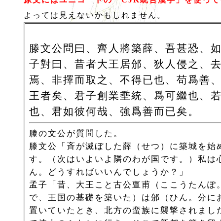
よっては見えないかもしれません。
滕文公問曰、齊人將築薛、吾甚恐、
子對曰、昔者大王居邠、狄人侵之、
焉、非擇而取之、不得已也、苟爲善
王者矣、君子創業埀統、爲可繼也、
也、君如彼何哉、強爲善而已矣。
滕の文公が質問した。
滕文公「斉が滅ぼした薛（せつ）に築城を始
す。（次はいよいよ隣のわが国です。）私は
ん。どうすればいいんでしょうか？」
孟子「昔、大王こと古公亶甫（ここうたんぽ
で、王国の基礎を築いた）は邠（ひん。分に
置いていたとき、北方の蛮族に襲撃されまし