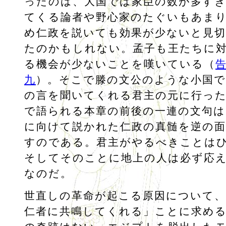
ったのは、大国では家臣の数が多す
てくる論者や野心家のたぐいもあま
め仁政を説いても効果が少ないと見
たのかもしれない。孟子も王たちに
る機会が少ないことを嘆いている（
九
）。そこで滕の文公のような小国で
の言を聞いてくれる君主の元に行っ
で語られる本章の前後の一連の文句は
に向けて説かれた仁政の真髄を逆の
すのである。君主がやるべきことは
そしてそのことに地上の人は必ず応
なのだ。
世直しの革命が起こる原因について、
仁者に共鳴してくれる」ことに求め