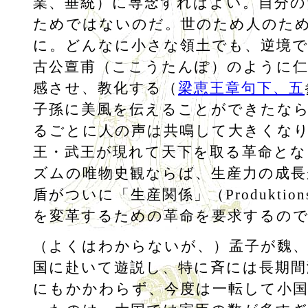
業、垂統）に専念すればよい。自分の
ためではないのだ。世のため人のた
に。どんなに小さな領土でも、逆境
古公亶甫（ここうたんぽ）のように仁
感させ、教化する（
梁恵王章句下、五
子孫に美風を伝えることができたな
るごとに人の声は共鳴して大きくな
王・武王が現れて天下を取る革命とな
ズムの唯物史観ならば、生産力の成長
盾がついに「生産関係」（Produktionsve
を変革するための革命を要求するの
（よくはわからないが、）孟子が魏
国に赴いて遊説し、特に斉には長期間
にもかかわらず、今度は一転して小国