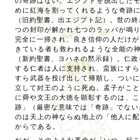
の奇跡はない。エジプトを脱出した
めに紅海を割ってくれるような奇跡
（旧約聖書、出エジプト記）。世の終
つの封印が解かれ七つのラッパが鳴
完全に一掃され、良き信仰の人だけが
きている者も救われるような全能の
（新約聖書、ヨハネの黙示録）。仁政
する仁者は人に支持され、蛮族にすら
すら武器を投げ出して帰順し、ついに
立して紂王のように死ぬ。孟子がこ
に舜や文王の大徳を顕彰するのは、こ
跡」（厳密な意味では「奇跡」でない
のは天上の神ならぬ地上の「他人に配
からである。