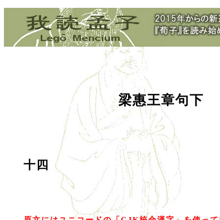
梁惠王章句下
十四
原文にはユニコードの「CJK統合漢字」を使っ