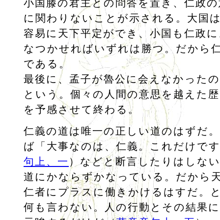
小国滕の君主との問答を置き、仁政の
に関わりないことが示される。大国
容易に天下平定ができ、小国も仁政に
なつかせればいずれは勝つ。だから
である。
最後に、孟子が魯公に会えなかった
という。個々の人間の意思を越えた歴
を予感させて終わる。
仁義の道は唯一の正しい道のはずだ
ば「大事なのは、仁義。これだけです
句上、一
）などと断言したりはしな
道にかならずかなっている。だから
仁者にプラスに働きかけるはすだ。
何も言わない。人の行動とその結果