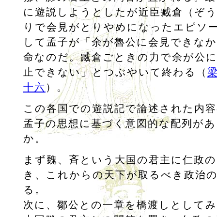
に遊説しようとしたが近臣臧倉（ぞ
りで会見がとりやめになったエピソ
して孟子が「余が魯公に会見できな
命なのだ。臧倉ごときの力で余が公
止できない」とつぶやいて終わる（
十六
）。
この各国での遊説記で論述された内容
孟子の思想に基づく意図的な配列が
か。
まず魏、斉という大国の君主に仁政の
き、これからの天下が取るべき政治
る。
次に、鄒公との一章を橋渡しとして