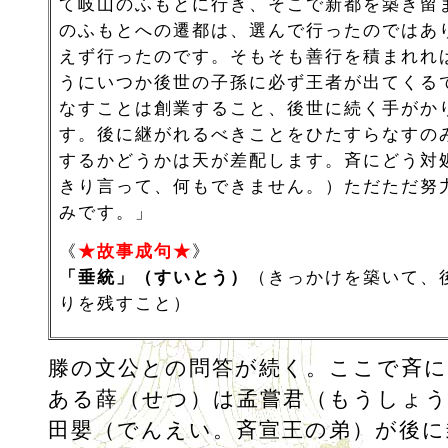
て岐山のふもとに行き、そこで新都を築き留
のふもとへの遷都は、選んで行ったのではあ
えず行ったのです。そもそも善行を積まれれ
うにいつか後世の子孫に必ず王者が出てくる
なすことは創業すること、後世に続く手がか
す。後に継がれるべきことをひたすらなすの
するかどうかは天が差配します。斉にどう対
きり言って、何もできません。）ただただ努
みです。」
《
★故事成句★
》
「垂統」（すいとう）
（きっかけを築いて、
りを残すこと）
滕の文公との問答が続く。ここで斉
ある薛（せつ）は孟嘗君（もうしょ
田嬰（でんえい。斉宣王の弟）が後に