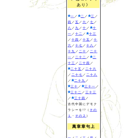
あり》
一
／
二
／
三
／
四
／
五
／
六
／
七
／
八
／
九
／
十
／
十
一
／
十二
／
十三
／
十四
／
十五
／
十
六
／
十七
／
十八
／
十九
／
二十
／
二十
一
／
二十二
／
二
十三
／
二十四
／
二十五
／
二十六
／
二十七
／
二十八
／
二十九
／
三十
／
三十一
／
三十二
／
三十三
／
三十四
／
古代中国にデモク
ラシーを!?（
その
１
・
その２
）
萬章章句上
一
／
二
／
三
／
四
／