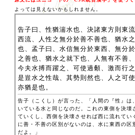
よっては見えないかもしれません。
告子曰、性猶湍水也、決諸東方則東
西流、人性之無分於善不善也、猶水
也、孟子曰、水信無分於東西、無分
之善也、猶水之就下也、人無有不善
今夫水搏而躍之、可使過顙、激而行
是豈水之性哉、其勢則然也、人之可
亦猶是也。
告子（こくし）が言った、「人間の『性』は
いている水と同じなのだ。これの東側を決壊
ていくし、西側を決壊させれば西に流れてい
に善・不善の区別がないのは、水に東西の区
だよ。」