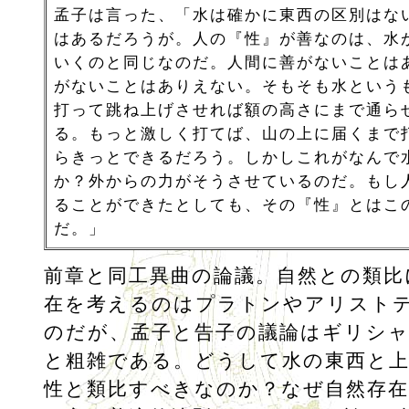
孟子は言った、「水は確かに東西の区別はな
はあるだろうが。人の『性』が善なのは、水
いくのと同じなのだ。人間に善がないことは
がないことはありえない。そもそも水という
打って跳ね上げさせれば額の高さにまで通ら
る。もっと激しく打てば、山の上に届くまで
らきっとできるだろう。しかしこれがなんで
か？外からの力がそうさせているのだ。もし
ることができたとしても、その『性』とはこ
だ。」
前章と同工異曲の論議。自然との類比
在を考えるのはプラトンやアリスト
のだが、孟子と告子の議論はギリシ
と粗雑である。どうして水の東西と上
性と類比すべきなのか？なぜ自然存