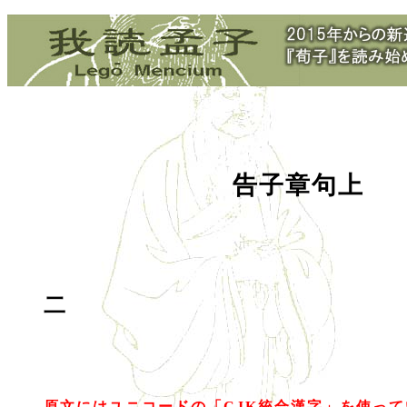
告子章句上
二
原文にはユニコードの「CJK統合漢字」を使っ