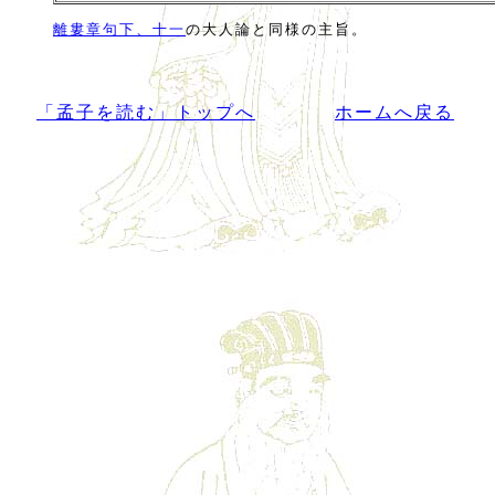
離婁章句下、十一
の大人論と同様の主旨。
「孟子を読む」トップへ
ホームへ戻る