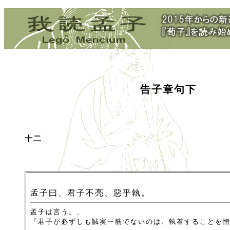
告子章句下
十二
孟子曰、君子不亮、惡乎執。
孟子は言う。、
「君子が必ずしも誠実一筋でないのは、執着することを