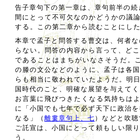
告子章句下の第一章は、章句前半の続
間にとって不可欠なのかどうかの議
する。この第二章から読むことにし
本章で孟子と問答する曹交は、何者な
らない。問答の内容から言って、ど
であることはまちがいなさそうだ。
の滕の文公などのように、孟子は各
らも相当に敬われていたようだ。明
国時代のこと、明確な展望を与えてく
お言葉に飛びつきたくなる気持ちは
に「小国でも七年で必ず天下に政治を
なる」（
離婁章句上、七
）などと吹聴
ご託宣は、小国にとって頼もしい限
う。