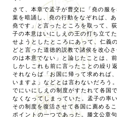
さて、本章で孟子が曹交に「堯の服を
葉を暗誦し、堯の行動をなぞれば、
堯です」と言ったところを取って、荻
子の本意はいにしえの王の打ち立て
せようとしたところにあって、仁義
どと言った道徳的説教で諸侯を改心
のは本意でない」と論じたことは、
しかしこれも前に言ったことの繰り
それならば「お国に帰って求めれば
いますよ」などとは言わないだろう
でにいにしえの制度がすたれて各国
なくなってしまっていた。孟子の率
その制度を復活させて各国に薦める
ポイントの一つであった。滕文公章