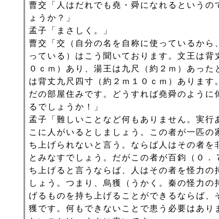
曹交「人はだれでも堯・舜になれるというの
ょうか？」
孟子「まさしく。」
曹交「交（自分の名を自称に使っているから
っている）はこう聞いております。文王は背
０ｃｍ）あり、湯王は九尺（約２ｍ）あった
は背丈九尺四寸（約２ｍ１０ｃｍ）あります
だの部屋住みです。どうすれば堯舜のように
るでしょうか！」
孟子「難しいことなど何もありません。実行
こに人がいるとしましょう。この者が一匹の
ち上げられないと言う。ならば人はその者を
とみなすでしょう。だがこの者が百鈞（０．
ち上げると言うならば、人はその者を怪力の
しょう。つまり、烏獲（うかく。秦の怪力の
げるものを持ち上げることができるならば、
獲です。何もできないことで患う必要はあり