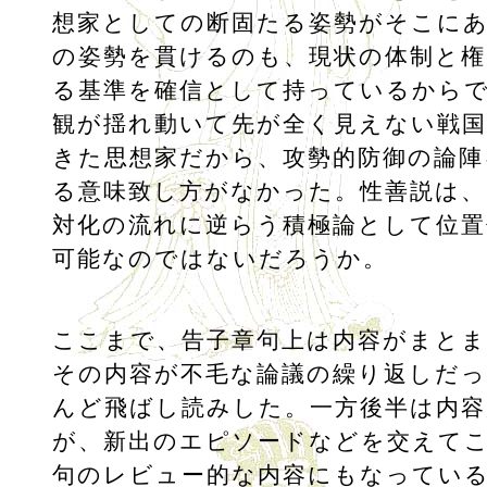
想家としての断固たる姿勢がそこに
の姿勢を貫けるのも、現状の体制と権
る基準を確信として持っているから
観が揺れ動いて先が全く見えない戦国
きた思想家だから、攻勢的防御の論陣
る意味致し方がなかった。性善説は、
対化の流れに逆らう積極論として位
可能なのではないだろうか。
ここまで、告子章句上は内容がまと
その内容が不毛な論議の繰り返しだ
んど飛ばし読みした。一方後半は内容
が、新出のエピソードなどを交えて
句のレビュー的な内容にもなってい