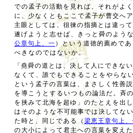
での孟子の活動を見れば、それがよ
に、少なくともここで孟子が曹交へ
主眼としては、徂徠の指摘とは違っ
遂げようと志せば、きっと舜のよう
公章句上、一
）という道徳的薦めであ
べきなのではないか。
「堯舜の道とは、決して人にできな
なくて、誰でもできることをやらな
という孟子の言葉は、まさしく性善説
を導こうとするいつもの論法だ。斉
を挟みて北海を超ゆ」のたとえを出
はそのような不可能事では決してな
た時と、同じである（
梁恵王章句上、
の大小によって君主への言葉を変え