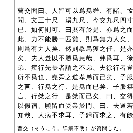
曹交問曰、人皆可以爲堯舜、有諸、
聞、文王十尺、湯九尺、今交九尺四
已、如何則可、曰奚有於是、亦爲之
此、力不能勝一匹雛、則爲無力人矣
則爲有力人矣、然則擧烏獲之任、是
矣、夫人豈以不勝爲患哉、弗爲耳、
弟、疾行先長者謂之不弟、夫徐行者
所不爲也、堯舜之道孝弟而已矣、子
之言、行堯之行、是堯而已矣、子服
言、行桀之行、是桀而已矣、曰、交
以假宿、願留而受業於門、曰、夫道
知哉、人病不求耳、子歸而求之、有
曹交（そうこう。詳細不明）が質問した。