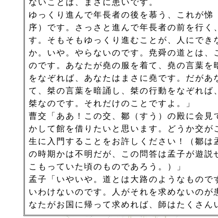
ないことは、まさに患いです。
ゆっくり進んで年長者の後を慕う、これが悌
序）です。さっさと進んで年長者の前を行く
す。そもそもゆっくり進むことが、人にでき
か。いや。やらないのです。尭舜の道とは、
のです。あなたが堯の服を着て、堯の言葉を
をなぞれば、あなたはまさに堯です。だがあ
て、桀の言葉を暗誦し、桀の行動をなぞれば
桀なのです。それだけのことですよ。」
曹交「ああ！この交、鄒（すう）の殿に会見
かして館を借りたいと思います。どうか交が
生に入門することをお許しください！（鄒は
の時期かは不明だが、この問答は孟子が遊説
こもっていた頃のものであろう。）」
孟子「いやいや。道とは大路のようなもので
いわけないのです。人がそれを求めないのが
なたがお国に帰って求めれば、師はたくさん