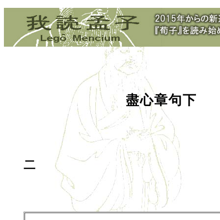
盡心章句下
二