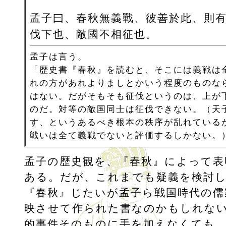
孟子曰、春秋無義戰、彼善於此、則
伐下也、敵國不相征也。
孟子は言う。
「歴史書『春秋』を読むと、そこには義戦は
れの方があれよりましとかいう程度のものな
はない。だがそもそも征伐というのは、上が
のだ。対等の敵国同士は征伐できない。（天
す、というあるべき根本の秩序が乱れている
戦いは全て義戦でないと評価するしかない。
孟子の歴史観を、『春秋』によって表
ある。だが、これまでも疑義を検討
『春秋』じたいが孟子ら戦国時代の儒
映させて作られた書なのかもしれな
的事件そのものに手を加えなくても