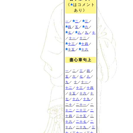
《
はコメント
あり》
一
／
二
／
三
／
四
／
五
／
六
／
七
／
八
／
九
／
十
／
十一
／
十二
／
十三
／
十四
／
十五
／
十六
盡心章句上
一
／
二
／
三
／
四
／
五
／
六
／
七
／
八
／
九
／
十
／
十一
／
十二
／
十三
／
十四
／
十五
／
十六
／
十
七
／
十八
／
十九
／
二十
／
二十一
／
二
十二
／
二十三
／
二
十四
／
二十五
／
二
十六
／
二十七
／
二
十八
／
二十九
／
三
十
／
三十一
／
三十