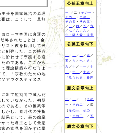
公孫丑章句上
一
／二（
その一
・
の主張を国家統治の原理
その二
・
その三
・
主張は、こうして一旦無
その四
・
その五
）
／
三
／
四
／
五
／
六
／
七
／
八
／
九
／
、西ローマ帝国は衰運の
仁・隣人愛・決意
が劫略されたことは、全
公孫丑章句下
キリスト教を採用して民
だと糾弾した。この時点
一
／
二
／
三
／
四
／
心に沿わせて守護する道
五
／
六
／
七
／
八
／
ったのである。ここから
九
／
十
／
十一
／
十
して理論構築を行なうよ
二
／
十三
／
十四
／
てて、「宗教のための地
「見られる」倫理
教父アウグスティヌス
滕文公章句上
目に出て短期間で滅んだ
一
／
二
／三（
その
視していなかった。初期
一
・
その二
）／四
たのである。その後武帝
（
その一
・
その
。しかし、秦時代の挫折
二
・
その三
）／
五
。結果として、秦の始皇
なかった君主として最悪
滕文公章句下
儒家の意見を聞かずに暴