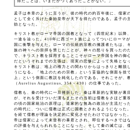
得たことは、いまだかつてあったことがない。」
孟子は本章のように言うが、彼の時代の約百年後に、儒家
として全く斥けた秦始皇帝が天下を得たのである。孟子の
効となった。
キリスト教がローマ帝国の国教となって（四世紀末）以降
一途を辿った。410年に西ゴート族によってついにローマ
国に衝撃を与えた。ローマの伝統的宗教の擁護者たちは、
族の神々への崇拝を禁じたことが、神々の怒りを買ったの
で、キリスト教を採用することこそがローマ帝国を神の御
だというそれまでの主張は、現実の悲惨によって失格とな
キリスト教は、地上の権力との関わりからはっきりと離脱
うになる。「地上のための宗教」という妥協的な側面を捨
上」という側面に教説を純化したのである。それこそが、
（Aurelius Augustinus, 354 - 430）の仕事であった。
儒教も、秦の時代に一旦挫折した。秦は革新的な実験が裏
が、それを受けついだ漢もまたその当初は儒教をさほど重
の頃の国家統治の原理は、道家的な無為の政治が主流だっ
の時代に、ついに儒教は正式に国教とされるようになった
を経て儒教が理論を決定的に変化させたわけではなかった
帝は儒家によって未曾有の暴君とされ、即位するべきでは
の評価を与えられれることになった。そして秦の滅亡は、