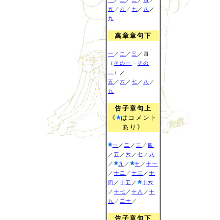
五
／
六
／
七
／
八
／
九
萬章章句下
一
／
二
／
三
／四
（
その一
・
その
二
）／
五
／
六
／
七
／
八
／
九
告子章句上
《
はコメント
あり》
一
／
二
／
三
／
四
／
五
／
六
／
七
／
八
／
九
／
十
／
十一
／
十二
／
十三
／
十
四
／
十五
／
十六
／
十七
／
十八
／
十
九
／
二十
／
告子章句下