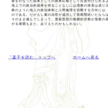
政を行なった結果としての因果応報として位置付けられる
地上での政治的成果を得ることなしには儒教の体系は成り
教のように地上の政治体制と人間倫理を切断する方向には
のである。だがもし秦の治世が成功して長期間続いたなら
そのまま滅んでしまって、墨家思想の後継的宗教が儒教の
がる展開もまた、ありえたのかもしれない。
「孟子を読む」トップへ
ホームへ戻る