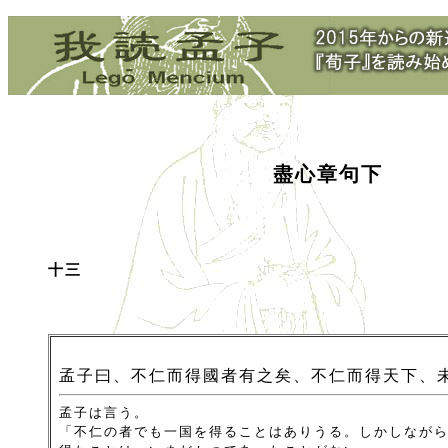
盡心章句下
十三
孟子曰、不仁而得國者有之矣、不仁而得天下、
孟子は言う。
「不仁の者でも一国を得ることはありうる。しかしなが