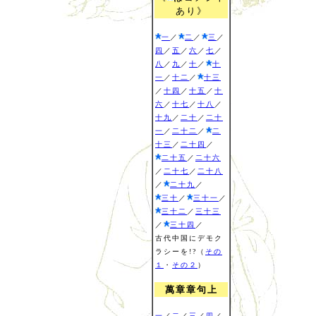
あり》
一
／
二
／
三
／
四
／
五
／
六
／
七
／
八
／
九
／
十
／
十
一
／
十二
／
十三
／
十四
／
十五
／
十
六
／
十七
／
十八
／
十九
／
二十
／
二十
一
／
二十二
／
二
十三
／
二十四
／
二十五
／
二十六
／
二十七
／
二十八
／
二十九
／
三十
／
三十一
／
三十二
／
三十三
／
三十四
／
古代中国にデモク
ラシーを!?（
その
１
・
その２
）
萬章章句上
一
／
二
／
三
／
四
／