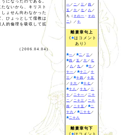
ようになったのである。
一
／
二
／
三
／
四
／
立たないから、キリスト
五
／
六
／
七
／
八
／
、しょせん向わなかった
九（
その一
・
その
ば、ひょっとして儒教は
二
）／
十
個人的倫理を吸収して拡
離婁章句上
《
はコメント
あり》
（2006.04.04)
一
／
二
／
三
／
四
／
五
／
六
／
七
／
八
／
九
／
十
／
十一
／
十二
／
十
三
／
十四
／
十五
／
十六
／
十七
／
十八
／
十九
／
二
十
／
二十一
／
二十
二
／
二十三
／
二十
四
／
二十五
／
二
十六
／
二十七
／
二十八
離婁章句下
《
はコメント