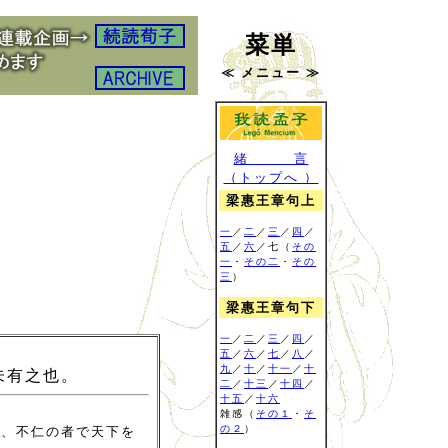
菜単
≪ メニュー ≫
緒 言
（トップへ ）
梁惠王章句上
一
／
二
／
三
／
四
／
五
／
六
／七（
その
一
・
その二
・
その
三
）
梁惠王章句下
一
／
二
／
三
／
四
／
五
／
六
／
七
／
八
／
九
／
十
／
十一
／
十
未有之也。
二
／
十三
／
十四
／
十五
／
十六
雑感
（
その１
・
そ
の２
）
ら、不仁の者で天下を