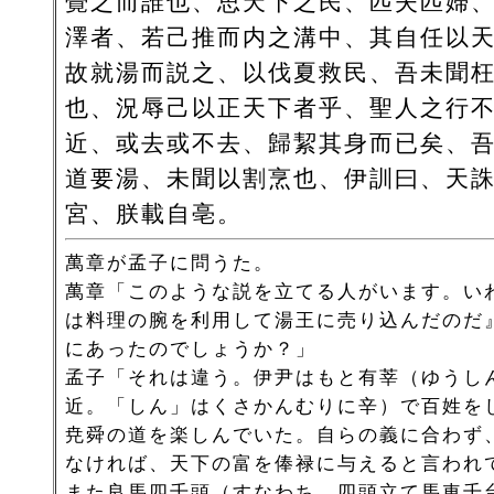
覺之而誰也、思天下之民、匹夫匹婦
澤者、若己推而内之溝中、其自任以
故就湯而説之、以伐夏救民、吾未聞
也、況辱己以正天下者乎、聖人之行
近、或去或不去、歸絜其身而已矣、
道要湯、未聞以割烹也、伊訓曰、天
宮、朕載自亳。
萬章が孟子に問うた。
萬章「このような説を立てる人がいます。い
は料理の腕を利用して湯王に売り込んだのだ
にあったのでしょうか？」
孟子「それは違う。伊尹はもと有莘（ゆうし
近。「しん」はくさかんむりに辛）で百姓を
尭舜の道を楽しんでいた。自らの義に合わず
なければ、天下の富を俸禄に与えると言われ
また良馬四千頭（すなわち、四頭立て馬車千