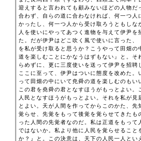
迎えすると言われても顧みないほどの人物だ
合わず、自らの道に合わなければ、何一つ人
かったし、何一つ人から受け取ろうともしな
人を使いにやってあつく進物を与えて伊尹を
た。だが伊尹はどこ吹く風で使いに言った、
を私が受け取ると思うか？こうやって田畑の
道を楽しむことにかなうはずもない』と。そ
らめずに、更に三度使いを送って伊尹を招聘
ここに至って、伊尹はついに態度を改めた。
って田畑の中にいて尭舜の道を楽しむのもい
この君を堯舜の君となすほうがもっとよい。
人民となすほうがもっとよい。それを私が見
とよい。天が人間を作ってからこのかた、先
覚らせ、先覚をもって後覚を覚らせてきたも
った人間の先覚者なのだ。私は正道をもって
ではないか。私より他に人民を覚らせること
か？』と。この決意は、天下の人民一人とい