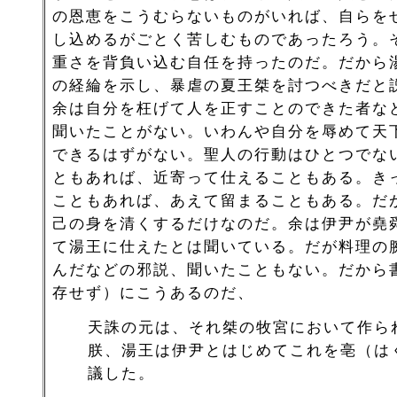
の恩恵をこうむらないものがいれば、自らを
し込めるがごとく苦しむものであったろう。
重さを背負い込む自任を持ったのだ。だから
の経綸を示し、暴虐の夏王桀を討つべきだと
余は自分を枉げて人を正すことのできた者な
聞いたことがない。いわんや自分を辱めて天
できるはずがない。聖人の行動はひとつでな
ともあれば、近寄って仕えることもある。き
こともあれば、あえて留まることもある。だ
己の身を清くするだけなのだ。余は伊尹が堯
て湯王に仕えたとは聞いている。だが料理の
んだなどの邪説、聞いたこともない。だから
存せず）にこうあるのだ、
天誅の元は、それ桀の牧宮において作ら
朕、湯王は伊尹とはじめてこれを亳（は
議した。