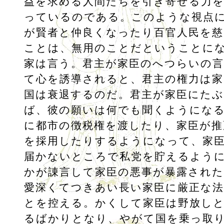
益を求める人間たちを引き寄せる力
っているのである。このような視点
が賢者と仲良くなったり百官人民を
ことは、無用のことだということに
家は言う。君主が家臣のへつらいの
て心を誘導されると、君主の権力は家
国は衰退するのだ。君主が家臣にた
ば、彼の願いは何でも聞くようにな
に都市の徴税権を渡したり、家臣が推
を採用したりするようになって、家
届かないところで私党を貯えるよう
かが諌言して家臣の悪事が暴露され
愛深くてつきあい長い家臣に厳正な
とを控える。かくして家臣は野放し
るばかりとなり、やがて国を乗っ取