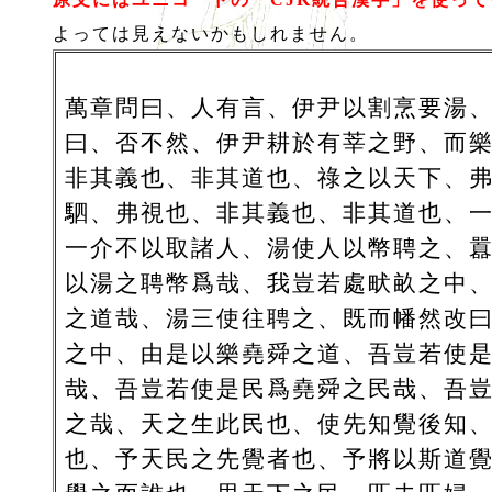
よっては見えないかもしれません。
萬章問曰、人有言、伊尹以割烹要湯
曰、否不然、伊尹耕於有莘之野、而
非其義也、非其道也、祿之以天下、
駟、弗視也、非其義也、非其道也、
一介不以取諸人、湯使人以幣聘之、
以湯之聘幣爲哉、我豈若處畎畝之中
之道哉、湯三使往聘之、既而幡然改
之中、由是以樂堯舜之道、吾豈若使
哉、吾豈若使是民爲堯舜之民哉、吾
之哉、天之生此民也、使先知覺後知
也、予天民之先覺者也、予將以斯道