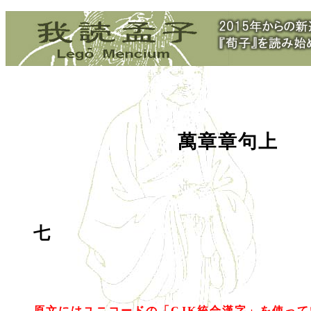
萬章章句上
七
原文にはユニコードの「CJK統合漢字」を使っ