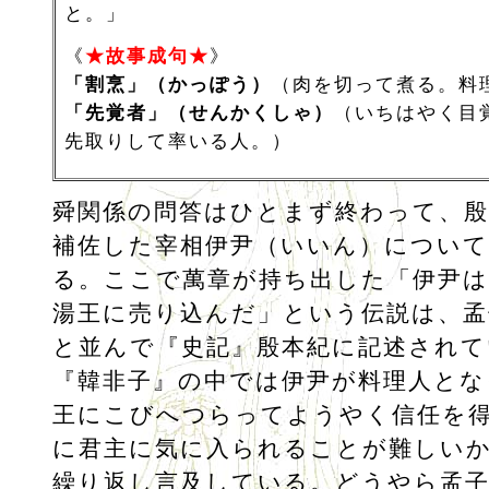
と。」
《
★故事成句★
》
「割烹」（かっぽう）
（肉を切って煮る。料
「先覚者」（せんかくしゃ）
（いちはやく目
先取りして率いる人。）
舜関係の問答はひとまず終わって、殷
補佐した宰相伊尹（いいん）につい
る。ここで萬章が持ち出した「伊尹
湯王に売り込んだ」という伝説は、孟
と並んで『史記』殷本紀に記述されて
『韓非子』の中では伊尹が料理人とな
王にこびへつらってようやく信任を
に君主に気に入られることが難しい
繰り返し言及している。どうやら孟