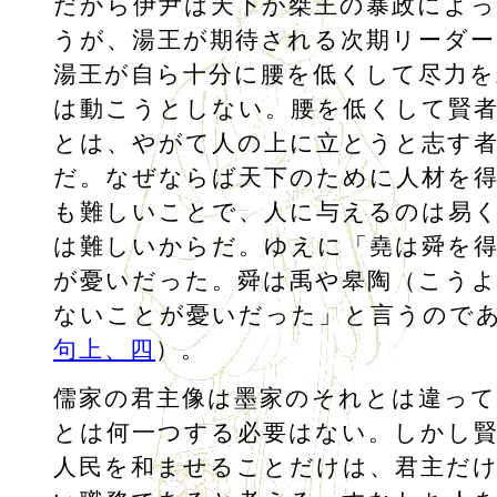
だから伊尹は天下が桀王の暴政によ
うが、湯王が期待される次期リーダ
湯王が自ら十分に腰を低くして尽力を
は動こうとしない。腰を低くして賢
とは、やがて人の上に立とうと志す
だ。なぜならば天下のために人材を
も難しいことで、人に与えるのは易
は難しいからだ。ゆえに「堯は舜を
が憂いだった。舜は禹や皋陶（こう
ないことが憂いだった」と言うので
句上、四
）。
儒家の君主像は墨家のそれとは違って
とは何一つする必要はない。しかし
人民を和ませることだけは、君主だ