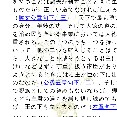
を持つことは農夫が耕すことと同じ
ものだが、正しい道でなければ仕え
（
滕文公章句下、三
）。天下で最も尊
の身分、年齢の功、そして人徳の道の
を治め民を率いる事業においては人
重される。この三つのうち一つを持
いって、他の二つを軽んじることは
ら、大きなことを成そうとする君主
けになどせずに丁重に扱う家臣があ
ようとするときには君主か臣の下に
のなのだ（
公孫丑章句下、二
）。そし
で親族としての努めもないならば、
えども主君の過ちを繰り返し諌めて
ば、王の下を立ち去るのだ（
本章句下