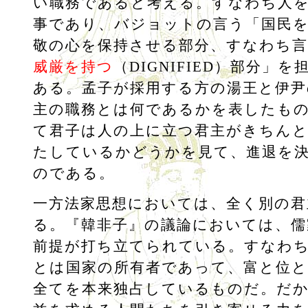
い職務であると考える。すなわち人
事であり、バジョットの言う「国民
敬の心を保持させる部分、すなわち
威厳を持つ
（DIGNIFIED）部分」
ある。孟子が採用する方の湯王と伊尹
主の職務とは何であるかを表したも
て君子は人の上に立つ君主がきちん
たしているかどうかを見て、進退を
のである。
一方法家思想においては、全く別の君
る。『韓非子』の議論においては、儒
前提が打ち立てられている。すなわ
とは国家の所有者であって、富と位と
全てを本来独占しているものだ。だ