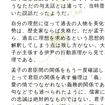
うなただの与太話とは違って、当時普
いた説話だったようだ。
自分の理想に従って過去の人物を美化
勢は、歴史家ならば失格だ。だが孟子
ら、過去に理想を求めるという思想的
解釈してしまう点は致し方がない。大
子が主張する伊尹の行動原理から見て
理である。
孟子の君臣間の関係をもう一度確認し
とって君臣の関係を表す倫理は「義」
愛の情でつながれない義務的関係であ
句などでも述べられたように、儒家
の忠誠は絶対的なものではない。君