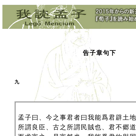
告子章句下
九
孟子曰、今之事君者曰我能爲君辟土
所謂良臣、古之所謂民賊也、君不郷