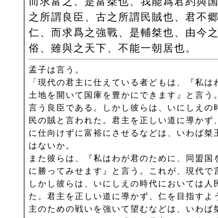
而求富之、是富桀也、我能爲君約與
之所謂良臣、古之所謂民賊也、君不
仁、而求爲之強戰、是輔桀也、由今
俗、雖與之天下、不能一朝居也。
孟子は言う。
「現代の君主に仕えている者どもは、『私は
土地を開いて国庫を豊かにできます』と言う
言う良臣である。しかし彼らは、いにしえの
民の賊と言われた。君主を正しい道に導かず
に仕向けずに富裕にさせるなどは、いわば桀
はないか。
また彼らは、『私はわが君のために、同盟国
に勝ってみせます』と言う。これが、現代で
しかし彼らは、いにしえの時代においては人
た。君主を正しい道に導かず、仁を目指すよ
主のための戦いを強いて望むなどは、いわば