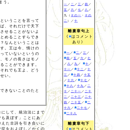
まう。
一
／
二
／
三
／
四
／
五
／
六
／
七
／
八
／
九（
その一
・
その
、ということを言って
二
）／
十
れば、それだけで天下
離婁章句上
開させることがないよ
《
はコメント
ぎとめることすらでき
あり》
か？なんということは
です。王は今、情けの
一
／
二
／
三
／
至っていないというの
四
／
五
／
六
／
七
り、モノの長さはモノ
／
八
／
九
／
十
／
かることができます。
十一
／
十二
／
十
。それでも王よ、どう
三
／
十四
／
十五
ませい。
／
十六
／
十七
／
十八
／
十九
／
二
（できないことのたと
十
／
二十一
／
二十
二
／
二十三
／
二十
四
／
二十五
／
二
十六
／
二十七
／
台にして、統治法にまで
二十八
でも及ぼす」ことにあ
称えた古詩を引き合いに
離婁章句下
で掟をおよぼし／かくの
《
はコメント