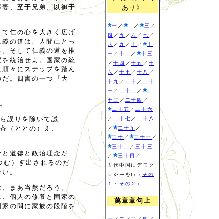
寡妻、至于兄弟、以御于
あり》
一
／
二
／
三
／
って仁の心を大きく広げ
四
／
五
／
六
／
七
／
仁義の道は、人間にとっ
八
／
九
／
十
／
十
る。そして仁義の道を推
一
／
十二
／
十三
家を統治せよ。国家の統
／
十四
／
十五
／
十
に順々にステップを踏ん
六
／
十七
／
十八
／
のだ。四書の一つ『大
十九
／
二十
／
二十
一
／
二十二
／
二
十三
／
二十四
／
。
二十五
／
二十六
ら誤りを除いて誠
／
二十七
／
二十八
斉（ととの）え、
／
二十九
／
三十
／
三十一
／
三十二
／
三十三
学と道徳と政治理念が一
／
三十四
／
（つむ）ぎ出されるのだ
古代中国にデモク
ない。
ラシーを!?（
その
１
・
その２
）
は、まあ当然だろう。
に、個人の修養と国家の
萬章章句上
国家の間に家族の段階を
一
／
二
／
三
／
四
／