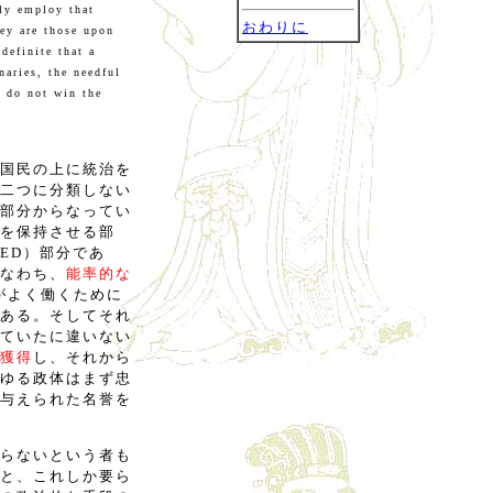
nly employ that
おわりに
ey are those upon
definite that a
naries, the needful
y do not win the
国民の上に統治を
二つに分類しない
部分からなってい
を保持させる部
FIED）部分であ
なわち、
能率的な
体がよく働くために
ある。そしてそれ
ていたに違いない
獲得
し、それから
ゆる政体はまず忠
与えられた名誉を
らないという者も
と、これしか要ら