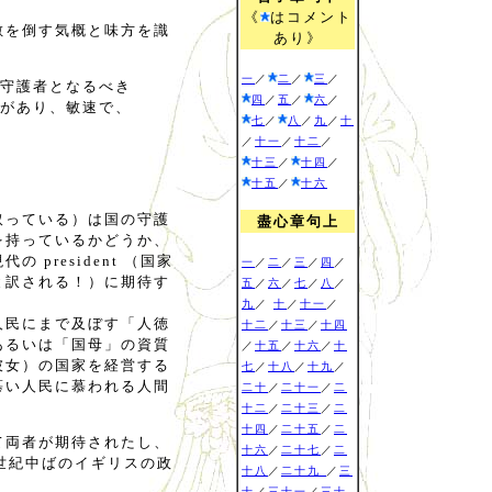
《
はコメント
敵を倒す気概と味方を識
あり》
一
／
二
／
三
／
守護者となるべき
四
／
五
／
六
／
があり、敏速で、
七
／
八
／
九
／
十
／
十一
／
十二
／
十三
／
十四
／
十五
／
十六
取っている）は国の守護
盡心章句上
を持っているかどうか、
president （国家
一
／
二
／
三
／
四
／
と訳される！）に期待す
五
／
六
／
七
／
八
／
九
／
十
／
十一
／
人民にまで及ぼす「人徳
十二
／
十三
／
十四
あるいは「国母」の資質
／
十五
／
十六
／
十
彼女）の国家を経営する
七
／
十八
／
十九
／
慕い人民に慕われる人間
二十
／
二十一
／
二
十二
／
二十三
／
二
十四
／
二十五
／
二
て両者が期待されたし、
十六
／
二十七
／
二
世紀中ばのイギリスの政
十八
／
二十九
／
三
十
／
三十一
／
三十