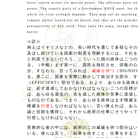
force--which attract its motive power. The efficient parts o
power. The comely parts of a Government HAVE need, for th
which its vital strength depends. They may not do anything 
simpler polity would not do better; but they are the prelimi
prerequisites of ALL work. They raise the army, though the
battle.
≪訳≫
例えばイギリスなどの、長い時代を通じて多様なその
及ぼし続けている国家の制度を理解するには、それを
と到底できないだろう。こういった国の政体は二つの
る。（中略）まず第一に、国民を熱狂させ、崇敬の心
分。すなわち、言ってみれば、
威厳を持つ
（DIGNI
る。第二に、国家を実際に動かして統治する部分、す
（EFFICIENT）部分である。およそ、あらゆる政
は、必ず達成しておかなければならない二つの目標が
は、あらゆる過去の、名を成した政体が見事に達成し
ものなのである。つまり、あらゆる政体はまず権威を
権威を
行使
しなければならない。言い換えれば、あら
誠と信頼を獲得し、それから政府の仕事にそうやって
行使しなければならない。
実務的な者の中には、政府のこの威厳を持つ部分はい
いる。彼らは言う、「結果を出すこと、仕事をするこ