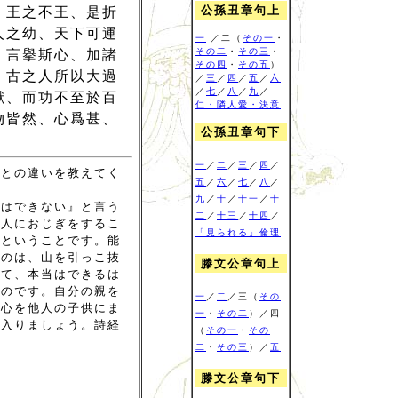
公孫丑章句上
、王之不王、是折
人之幼、天下可運
一
／二（
その一
・
その二
・
その三
・
、言擧斯心、加諸
その四
・
その五
）
、古之人所以大過
／
三
／
四
／
五
／
六
／
七
／
八
／
九
／
獸、而功不至於百
仁・隣人愛・決意
物皆然、心爲甚、
公孫丑章句下
一
／
二
／
三
／
四
／
ことの違いを教えてく
五
／
六
／
七
／
八
／
九
／
十
／
十一
／
十
私はできない』と言う
二
／
十三
／
十四
／
の人におじぎをするこ
「見られる」倫理
いということです。能
いのは、山を引っこ抜
滕文公章句上
くて、本当はできるは
なのです。自分の親を
一
／
二
／三（
その
む心を他人の子供にま
一
・
その二
）／四
に入りましょう。詩経
（
その一
・
その
二
・
その三
）／
五
滕文公章句下