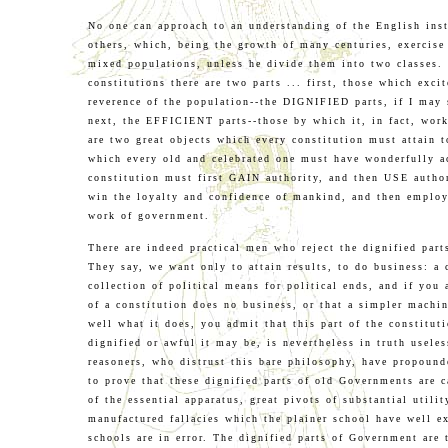
No one can approach to an understanding of the English inst
others, which, being the growth of many centuries, exercise
mixed populations, unless he divide them into two classes.
constitutions there are two parts ... first, those which exci
reverence of the population--the DIGNIFIED parts, if I may 
next, the EFFICIENT parts--those by which it, in fact, work
are two great objects which every constitution must attain t
which every old and celebrated one must have wonderfully a
constitution must first GAIN authority, and then USE author
win the loyalty and confidence of mankind, and then employ
work of government.
There are indeed practical men who reject the dignified par
They say, we want only to attain results, to do business: a 
collection of political means for political ends, and if you 
of a constitution does no business, or that a simpler machi
well what it does, you admit that this part of the constitut
dignified or awful it may be, is nevertheless in truth usele
reasoners, who distrust this bare philosophy, have propoun
to prove that these dignified parts of old Governments are 
of the essential apparatus, great pivots of substantial utili
manufactured fallacies which the plainer school have well e
schools are in error. The dignified parts of Government are 