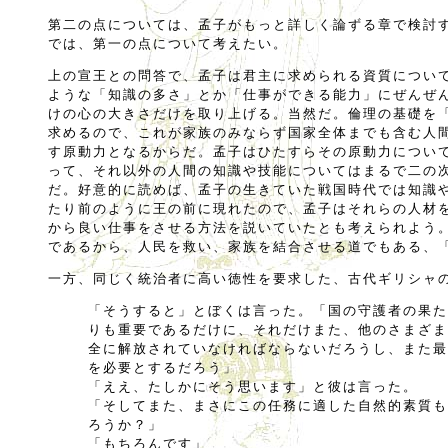
第二の点については、孟子がもっと詳しく論ずる章で検討
では、第一の点について考えたい。
上の宣王との問答で、孟子は君主に求められる資質につい
ような「知識の多さ」とか「仕事ができる能力」にぜんぜ
けの心の大きさだけを取り上げる。当然だ。倫理の基礎を
求めるので、これが家族のみならず国家全体までも含む人
す原動力となるからだ。孟子はひたすらその原動力につい
って、それ以外の人間の知識や技能についてはまるで二の
だ。好意的に読めば、孟子の生きていた戦国時代では知識
たり前のように王の前に現れたので、孟子はそれらの人材
から良い仕事をさせる方法を説いていたとも考えられよう
であるから、人民を救い、家族を結合させる道でもある、
一方、同じく統治者に高い徳性を要求した、古代ギリシャ
「そうすると」とぼくは言った。「国の守護者の果た
りも重要であるだけに、それだけまた、他のさまざま
全に解放されていなければならないだろうし、また最
を必要とするだろう」
「ええ、たしかにそう思います」と彼は言った。
「そしてまた、まさにこの任務に適した自然的素質も
ろうか？」
「もちろんです」