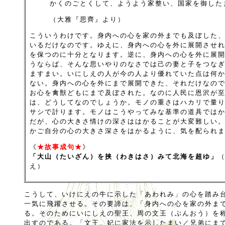
かくのごとくして、ようよう家整い、国家を御した
（大雅『思齊』より）
こういうわけです。身内への心を家の外までも及ぼした
いるだけなのです。ゆえに、身内への心を外に展開させ
を保つのに十分となります。逆に、身内への心を外に展
うならば、そんな思いやりのなさでは己の妻と子をつな
ますまい。いにしえの人が今の人より優れていた点は何
ない。身内への心を外にまで展開できた、それだけなの
お心を禽獣どもにまで及ぼされた。なのに人民に恩沢が
は、どうしてなのでしょうか。モノの重さはハカリで量
サシで計ります。モノはこうやってみな基準の道具では
だが、心の大きさ情けの深さははかることが大変難しい
かご自分の心の大きさ深さをはかるように、気を配られ
《
★故事成句★
》
「大山（たいざん）を挟（わきはさ）みて北海を超ゆ」
え）
こうして、いけにえの牛に示した「あわれみ」の心を踏み
一気に飛躍させる。その要諦は、「身内への心を家の外ま
る。そのためにいにしえの聖王、周の文王（ぶんおう）を
出すのである。「文王、妃に家法を示したまい／兄弟にま