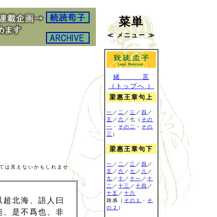
菜単
≪ メニュー ≫
緒 言
（トップへ ）
梁惠王章句上
一
／
二
／
三
／
四
／
五
／
六
／七（
その
一
・
その二
・
その
三
）
梁惠王章句下
一
／
二
／
三
／
四
／
ては見えないかもしれませ
五
／
六
／
七
／
八
／
九
／
十
／
十一
／
十
二
／
十三
／
十四
／
十五
／
十六
以超北海、語人曰
雑感
（
その１
・
そ
の２
）
能、是不爲也、非