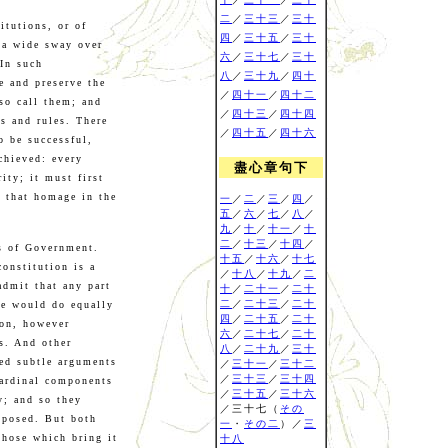
二
／
三十三
／
三十
itutions, or of
四
／
三十五
／
三十
 a wide sway over
六
／
三十七
／
三十
 In such
八
／
三十九
／
四十
te and preserve the
／
四十一
／
四十二
so call them; and
／
四十三
／
四十四
s and rules. There
／
四十五
／
四十六
o be successful,
chieved: every
盡心章句下
ity; it must first
 that homage in the
一
／
二
／
三
／
四
／
五
／
六
／
七
／
八
／
九
／
十
／
十一
／
十
二
／
十三
／
十四
／
ts of Government.
十五
／
十六
／
十七
constitution is a
／
十八
／
十九
／
二
admit that any part
十
／
二十一
／
二十
二
／
二十三
／
二十
ne would do equally
四
／
二十五
／
二十
ion, however
六
／
二十七
／
二十
ss. And other
八
／
二十九
／
三十
ded subtle arguments
／
三十一
／
三十二
／
三十三
／
三十四
cardinal components
／
三十五
／
三十六
ty; and so they
／三十七（
その
xposed. But both
一
・
その二
）／
三
those which bring it
十八