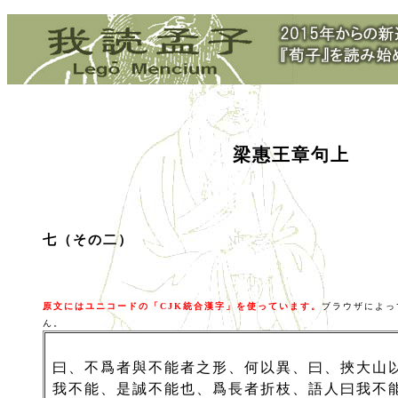
梁惠王章句上
七（その二）
原文にはユニコードの「CJK統合漢字」を使っています。
ブラウザによっ
ん。
曰、不爲者與不能者之形、何以異、曰、挾大山
我不能、是誠不能也、爲長者折枝、語人曰我不