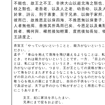
不能也、故王之不王、非挾大山以超北海之類也
枝之類也、老吾老、以及人之老、幼吾幼、以及
於掌、詩云、刑于寡妻、至于兄弟、以御于家邦
彼而已、故推恩足以保四海、不推恩無以保妻子
人者無他焉、善推其所爲而已矣、今恩足以及禽
姓者、獨何與、權然後知輕重、度然後知長短、
王請度之、
斉宣王「やっていないということと、能力がないという
ださい。」
孟子「『泰山を抱えて渤海を飛び越えるようなことは、
とき、それは能力がないということです。一方、『目上
とは、私にはできない』というとき、それはやっていな
力がないはずがない。つまり、王が王としての資格が無
いて海をひとまたぎするようなことをしないからではな
ずの目上の人へのおじぎをしていないようなものだから
敬う心を他人の親にまで及ぼし、自分の子供をいつくし
で及ぼせば、天下は手のひらで転がすがごとく用意に手
にこうあります。
文王、妃に家法を示したまい、
兄弟にまで掟をおよぼし、