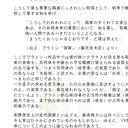
こうして最も重要な職責にふさわしい特質として、戦争で
別して愛する知を挙げ、
「こうしてわれわれにとって、国家のすぐれて立派な
者は、その自然本来の素質において、知を愛し、気概
強い人間であるべきだということになる」
「まったくおっしゃるとおりです」と彼は答えた。
（以上、プラトン『国家』（藤沢令夫訳）より）
ここでプラトン（作品中では彼の師ソクラテスが語る形を
者の資格を、共同体を外敵から守る職務に堪えられる資質
の点で論ずる。つまり共同体の「経営者」の資質であり、現代の 
の長ならば「大統領」と訳され、企業の長ならば「社長」
べきものと同じであろう。
一方孟子の求める君主像は、仁の心を家族に及ぼすように
の人」の資質である。最近使われなくなったが、「国父」
だといえよう。プラトン的な統治者の正当性の根拠は彼（
能力であり、孟子的な統治者のそれは彼（彼女）が人民を
的魅力である。
実際歴史上の近代国家といえども、最高権力には往々にし
今も実はひそかにされているのかもしれない。ゆえに、19
体についてこのように論じられるのであろう。