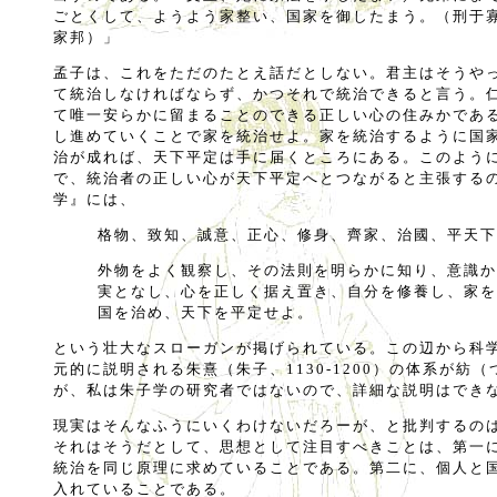
ごとくして、ようよう家整い、国家を御したまう。（刑于
家邦）」
孟子は、これをただのたとえ話だとしない。君主はそうや
て統治しなければならず、かつそれで統治できると言う。
て唯一安らかに留まることのできる正しい心の住みかであ
し進めていくことで家を統治せよ。家を統治するように国
治が成れば、天下平定は手に届くところにある。このよう
で、統治者の正しい心が天下平定へとつながると主張する
学』には、
格物、致知、誠意、正心、修身、齊家、治國、平天下
外物をよく観察し、その法則を明らかに知り、意識か
実となし、心を正しく据え置き、自分を修養し、家を
国を治め、天下を平定せよ。
という壮大なスローガンが掲げられている。この辺から科
元的に説明される朱熹（朱子、1130-1200）の体系が紡
が、私は朱子学の研究者ではないので、詳細な説明はでき
現実はそんなふうにいくわけないだろーが、と批判するの
それはそうだとして、思想として注目すべきことは、第一
統治を同じ原理に求めていることである。第二に、個人と
入れていることである。