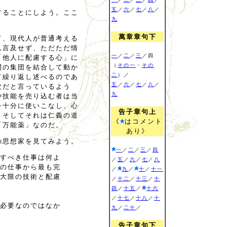
五
／
六
／
七
／
八
／
することにしよう。ここ
九
萬章章句下
て、現代人が普通考える
ん言及せず、ただただ情
一
／
二
／
三
／四
「他人に配慮する心」に
（
その一
・
その
間の集団を結合して動か
二
）／
て繰り返し述べるのであ
五
／
六
／
七
／
八
／
次だと言っているよう
九
や技能を売り込む者は当
を十分に使いこなし、心
告子章句上
。そしてそれは仁義の道
《
はコメント
「万能薬」なのだ。
あり》
の思想家を見てみよう。
一
／
二
／
三
／
四
すべき仕事は何よ
／
五
／
六
／
七
／
八
の仕事から最も完
／
九
／
十
／
十一
大限の技術と配慮
／
十二
／
十三
／
十
四
／
十五
／
十六
／
十七
／
十八
／
十
必要なのではなか
九
／
二十
／
告子章句下