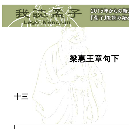
梁惠王章句下
十三