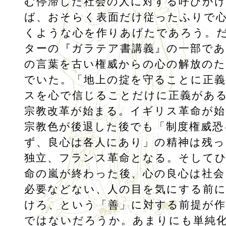
む停滞した社会の人に対する呼びか
ば、おそらく表面だけ従ったふりで
くような心を作りあげたであろう。
ターの『ガラテア書講義』の一部であ
の言葉を古い権威からの心の解放の
でいた。「地上の掟を守ることに正
スを心で信じることだけに正義があ
宗教改革が始まる。イギリス革命が
宗教色が後退した後でも「制度権威恐
ず、良心は各人にあり」の精神は残
独立、フランス革命となる。そして
命の嵐が終わった後、心の良心は社会
必要などない、人の目を気にする前に
けろ、という「善」に対する前提が
ではないだろうか。あまりにも単純