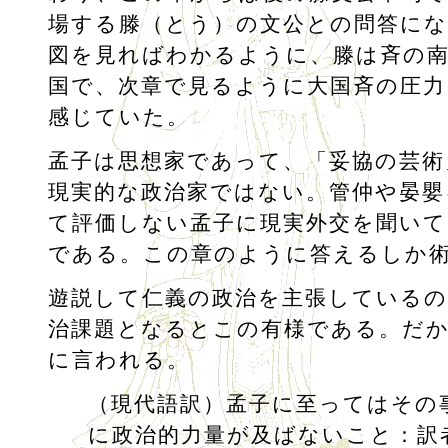
場する滕（とう）の文公との問答にな
図を見ればわかるように、滕は斉の
国で、次章で見るように大国斉の圧
感じていた。
孟子は思想家であって、「妥協の芸術
現実的な政治家ではない。管仲や晏嬰
て評価しない孟子に現実外交を聞いて
である。この章のように答えるしか
遊説して仁義の政治を主張しているの
治課題となるとこの有様である。だ
に言われる。
（現代語訳）孟子に至ってはその
に政治的力量が及ばないこと：訳