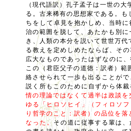
（現代語訳）孔子孟子は一世の大
る。古来稀有の思想家である。も
ちをして卓見を抱かしめ、当時に
治の範囲を脱して、あたかも別に
き、人類の本分を説いて世世万代
る教えを定めしめたならば、その
広大なものであったはずなのに、
この（君臣父子の道徳：訳者）範
絡させられて一歩も出ることがで
説く所もこのために自ずから体裁
情の理論ではなくて過半は政談を
ゆる「ヒロソヒイ」（フィロソフ
り哲学のこと：訳者）の品位を落
なった。
その道に従事する輩は、