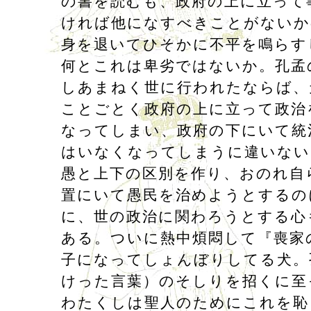
の書を読むも、政府の上に立って
ければ他になすべきことがないか
身を退いてひそかに不平を鳴らす
何とこれは卑劣ではないか。孔孟
しあまねく世に行われたならば、
ことごとく政府の上に立って政治
なってしまい、政府の下にいて統
はいなくなってしまうに違いない
愚と上下の区別を作り、おのれ自
置にいて愚民を治めようとするの
に、世の政治に関わろうとする心
ある。ついに熱中煩悶して『喪家
子になってしょんぼりしてる犬。
けった言葉）のそしりを招くに至
わたくしは聖人のためにこれを恥