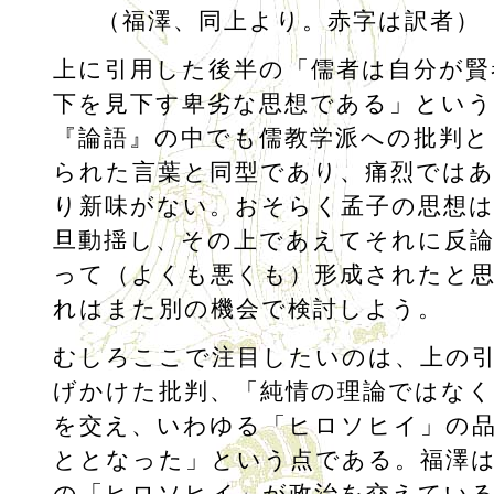
（福澤、同上より。赤字は訳者）
上に引用した後半の「儒者は自分が賢
下を見下す卑劣な思想である」という
『論語』の中でも儒教学派への批判と
られた言葉と同型であり、痛烈では
り新味がない。おそらく孟子の思想
旦動揺し、その上であえてそれに反
って（よくも悪くも）形成されたと
れはまた別の機会で検討しよう。
むしろここで注目したいのは、上の
げかけた批判、「純情の理論ではなく
を交え、いわゆる「ヒロソヒイ」の
ととなった」という点である。福澤
の「ヒロソヒイ」が政治を交えてい