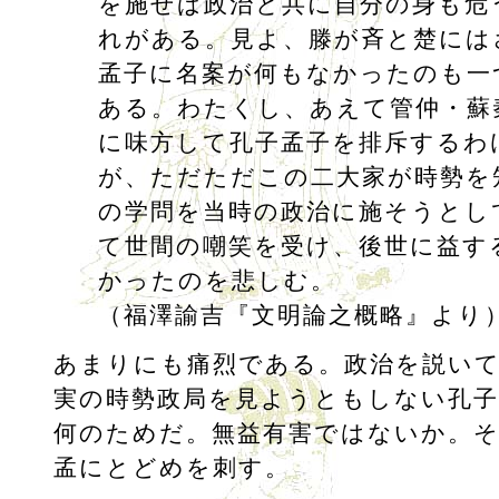
を施せば政治と共に自分の身も危
れがある。見よ、滕が斉と楚には
孟子に名案が何もなかったのも一
ある。わたくし、あえて管仲・蘇
に味方して孔子孟子を排斥するわ
が、ただただこの二大家が時勢を
の学問を当時の政治に施そうとし
て世間の嘲笑を受け、後世に益す
かったのを悲しむ。
（福澤諭吉『文明論之概略』より
あまりにも痛烈である。政治を説い
実の時勢政局を見ようともしない孔子
何のためだ。無益有害ではないか。
孟にとどめを刺す。