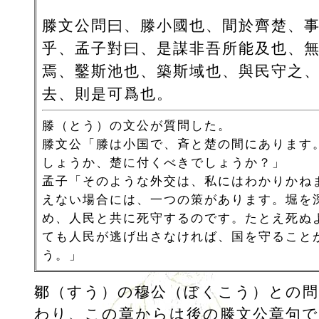
滕文公問曰、滕小國也、間於齊楚、
乎、孟子對曰、是謀非吾所能及也、
焉、鑿斯池也、築斯域也、與民守之
去、則是可爲也。
滕（とう）の文公が質問した。
滕文公「滕は小国で、斉と楚の間にあります
しょうか、楚に付くべきでしょうか？」
孟子「そのような外交は、私にはわかりかね
えない場合には、一つの策があります。堀を
め、人民と共に死守するのです。たとえ死ぬ
ても人民が逃げ出さなければ、国を守ること
う。」
鄒（すう）の穆公（ぼくこう）との問
わり、この章からは後の滕文公章句で