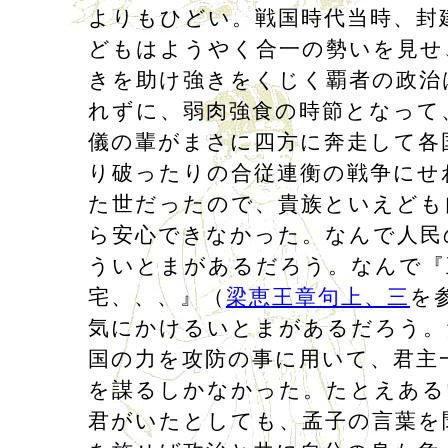
よりもひどい。戦国時代当時、封
どもはようやく合一の勢いを見せ
きを助け強きをくじく覇者の政治
れずに、弱肉強食の時節となって
儀の輩がまさに四方に奔走して各
り破ったりの合従連衡の戦争にせ
た世だったので、貴族といえども
ら安心できなかった。なんで人民
ういとまがあるだろう。なんで『
宅、、、』（
梁恵王章句上、三
を
気にかけるいとまがあるだろう。
国の力を攻防の事に用いて、君主
を謀るしかなかった。たとえある
君がいたとしても、孟子の言葉を