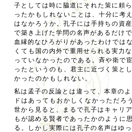
子としては時に脇道にそれた策に頼
ったかもしれないことは、十分に考
はなかろうか。孔子には手持ちの資
で築き上げた学問の名声があるだけで
血縁的なひろがりがあったわけでは
くても国の内外で重用せられる実力な
っていなかったのである。斉や衛で
ったというのも、君主に近づく策と
かったのかもしれない。
私は孟子の反論とは違って、本章の
ドはあってもおかしくなかっただろ
世から見ると、まるで孔子はキャリ
もが認める賢者であったかのように
る。しかし実際には孔子の名声はゆ