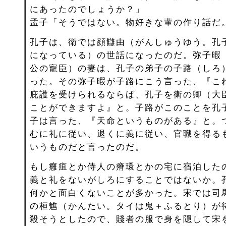
にあったのでしょうか？」
孟子「そうではない。物好きな輩の作り話だ
孔子は、衛では顔讎由（がんしゅうゆう。孔
になっている）の世話になったのだ。弥子暇
公の寵臣）の妻は、孔子の弟子の子路（しろ
った。その弥子暇が子路にこう言った、『こ
庇護を受けられるならば、孔子を衛の卿（大
ことができますよ』と。子路がこのことを孔
子は言った、『天命というものがある』と。
むに礼に従い、退くに義に従い、官職を得る
いうものだと言ったのだ。
もし癰疽とか侍人の瘠環とかの宅に宿泊した
義と礼をないがしろにすることではないか。
何かと面白くないことが多かった。宋では司
の桓魋（かんたい。タイは鬼＋ふるとり）が
殺そうとしたので、賤者の服で身を隠して宋