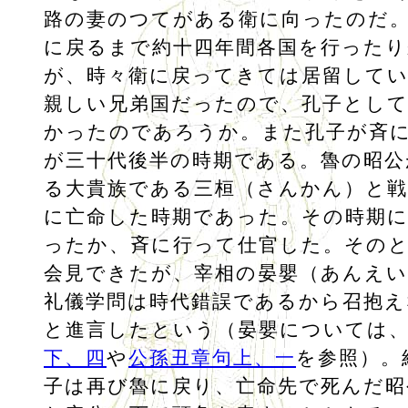
路の妻のつてがある衛に向ったのだ
に戻るまで約十四年間各国を行った
が、時々衛に戻ってきては居留して
親しい兄弟国だったので、孔子とし
かったのであろうか。また孔子が斉
が三十代後半の時期である。魯の昭公
る大貴族である三桓（さんかん）と戦
に亡命した時期であった。その時期
ったか、斉に行って仕官した。その
会見できたが、宰相の晏嬰（あんえい
礼儀学問は時代錯誤であるから召抱え
と進言したという（晏嬰については
下、四
や
公孫丑章句上、一
を参照）。
子は再び魯に戻り、亡命先で死んだ昭