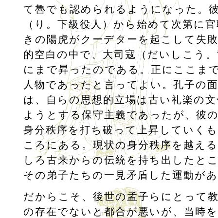
て魯でも認められるようになった。
（り。下級役人）から始めて次第に官
きの陽虎がクーデターを起こして失
的空白の中で、大司寇（だいしこう。
にまで昇ったのである。正にここま
人物であったと言ってよい。孔子の
は、自らの思想的立場は古い礼楽の文
ようとする保守主義であったが、彼
身分秩序を打ち破って上昇していく
ころにある。現状の身分秩序を越え
しろ古来からの伝統を持ち出したと
その弟子たちの一見矛盾した運動が
だからこそ、後世の孟子らにとって教
の存在でないと都合が悪いが、当時