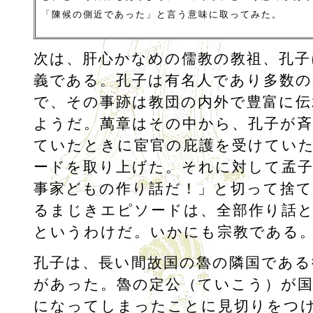
「陳候の側近であった」と言う意味に取ってみた。
次は、肝心かなめの儒教の教祖、孔子
義である。孔子は有名人であり多数の
で、その事跡は教団の内外で豊富に伝
ようだ。萬章はその中から、孔子が斉
ていたときに宦官の庇護を受けてい
ードを取り上げた。それに対して孟
事家どもの作り話だ！」と切って捨て
るまじきエピソードは、全部作り話
というわけだ。いかにも宗教である
孔子は、長い間故国の魯の隣国である
があった。魯の定公（ていこう）が
になってしまったことに見切りをつ