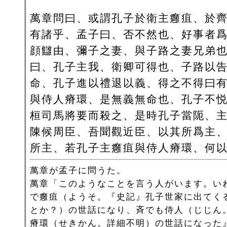
萬章問曰、或謂孔子於衛主癰疽、於
有諸乎、孟子曰、否不然也、好事者
顔讎由、彌子之妻、與子路之妻兄弟
曰、孔子主我、衛卿可得也、子路以
命、孔子進以禮退以義、得之不得曰
與侍人瘠環、是無義無命也、孔子不
桓司馬將要而殺之、是時孔子當阨、
陳候周臣、吾聞觀近臣、以其所爲主
所主、若孔子主癰疽與侍人瘠環、何
萬章が孟子に問うた。
萬章「このようなことを言う人がいます。い
で癰疽（ようそ。『史記』孔子世家に出てく
とか？）の世話になり、斉でも侍人（じじん
瘠環（せきかん。詳細不明）の世話になった