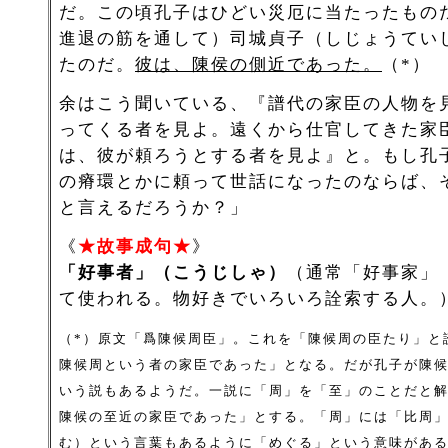
だ。この頃孔子はひどい災厄に当たったもの
進退の筋を通して）司城貞子（しじょうてい
たのだ。
彼は、陳侯の側近であった。
（*）
余はこう聞いている、『譜代の家臣の人物を
ってくる者を見よ。遠くから仕官してきた家
は、彼が頼ろうとする者を見よ』と。もし孔
の瘠環とかに頼って世話になったのならば、
と言えるだろうか？」
《
★故事成句★
》
「好事者」（こうじしゃ）
（通常「好事家」
て使われる。物好きでいろいろ詮索する人。
（*）原文「爲陳候周臣」。これを「陳候周の臣たり」と
陳候周という者の家臣であった」となる。だが孔子が陳
いう説もあるようだ。一説に「周」を「至」のことだと
陳候の至近の家臣であった」とする。「周」には「比周
む）という言葉もあるように「めぐる」という意味があ