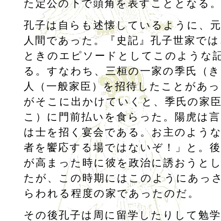
た定公の下で頭角を表すこととなる
孔子は自らも述懐しているように、
人間であった。『史記』孔子世家では
ときのエピソードとしてこのような
る。すなわち、三桓の一家の季氏（き
人（一般家臣）を招待したことがあっ
がそこに出かけていくと、季氏の家
こ）に門前払いを食らった。陽虎は言
は士を招く宴会である。お主のよう
者を饗応する場ではないぞ！」と。後
が高まった時に彼を政治に誘おうと
たが、この時期にはこのようにあっ
らわれる程度の家であったのだ。
その後孔子は周に留学したりして勉