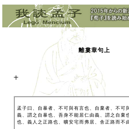
離婁章句上
十
孟子曰、自暴者、不可與有言也、自棄者、不可
義、謂之自暴也、吾身不能居仁由義、謂之自棄
也、義人之正路也、曠安宅而弗居、舎正路而不