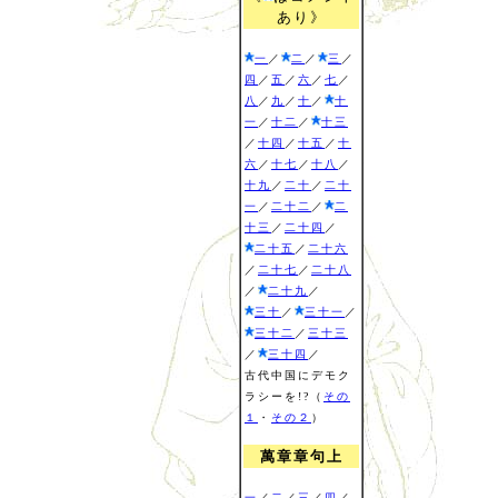
あり》
一
／
二
／
三
／
四
／
五
／
六
／
七
／
八
／
九
／
十
／
十
一
／
十二
／
十三
／
十四
／
十五
／
十
六
／
十七
／
十八
／
十九
／
二十
／
二十
一
／
二十二
／
二
十三
／
二十四
／
二十五
／
二十六
／
二十七
／
二十八
／
二十九
／
三十
／
三十一
／
三十二
／
三十三
／
三十四
／
古代中国にデモク
ラシーを!?（
その
１
・
その２
）
萬章章句上
一
／
二
／
三
／
四
／