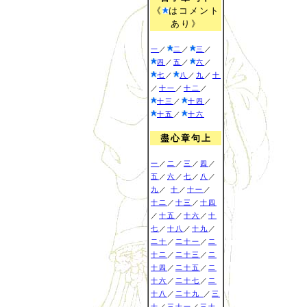
《
はコメント
あり》
一
／
二
／
三
／
四
／
五
／
六
／
七
／
八
／
九
／
十
／
十一
／
十二
／
十三
／
十四
／
十五
／
十六
盡心章句上
一
／
二
／
三
／
四
／
五
／
六
／
七
／
八
／
九
／
十
／
十一
／
十二
／
十三
／
十四
／
十五
／
十六
／
十
七
／
十八
／
十九
／
二十
／
二十一
／
二
十二
／
二十三
／
二
十四
／
二十五
／
二
十六
／
二十七
／
二
十八
／
二十九
／
三
十
／
三十一
／
三十