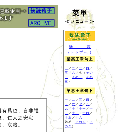
菜単
≪ メニュー ≫
緒 言
（トップへ ）
梁惠王章句上
一
／
二
／
三
／
四
／
五
／
六
／七（
その
一
・
その二
・
その
三
）
梁惠王章句下
一
／
二
／
三
／
四
／
五
／
六
／
七
／
八
／
九
／
十
／
十一
／
十
與有爲也、言非禮
二
／
十三
／
十四
／
也、仁人之安宅
十五
／
十六
雑感
（
その１
・
そ
由、哀哉。
の２
）