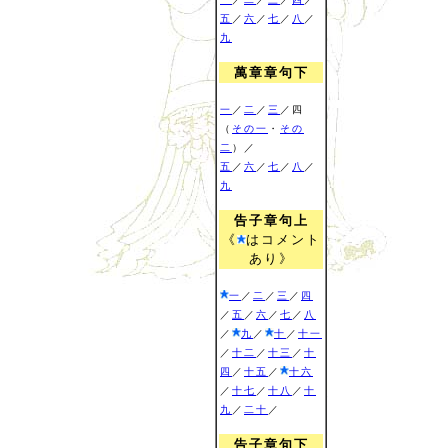
五
／
六
／
七
／
八
／
九
萬章章句下
一
／
二
／
三
／四
（
その一
・
その
二
）／
五
／
六
／
七
／
八
／
九
告子章句上
《
はコメント
あり》
一
／
二
／
三
／
四
／
五
／
六
／
七
／
八
／
九
／
十
／
十一
／
十二
／
十三
／
十
四
／
十五
／
十六
／
十七
／
十八
／
十
九
／
二十
／
告子章句下