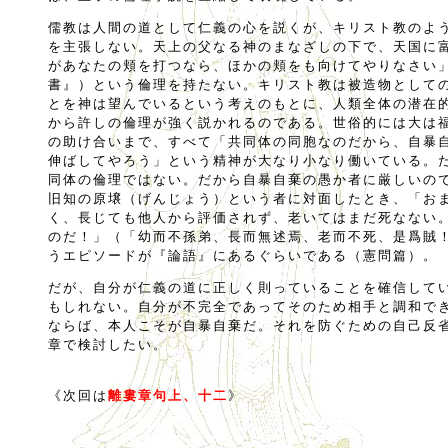
儒教は人間の道として仁義の心を説くが、キリスト教のよ
を主張しない。天上の父なる神のまなざしの下で、天国に
があなたの頬を打つなら、ほかの頬をも向けてやりなさい
書』）という倫理を持たない。キリスト教は被造物として
とを神は望んでいるという考えのもとに、人類全体の潜在
から許しの倫理が強く説かれるのである。世俗的には大は
の助け合いまで、すべて「共同体の同胞なのだから、自暴
伸ばしてやろう」という精神が大なり小なり働いている。
同体の倫理ではない。だから自暴自棄の愚か者に厳しいの
旧知の原壌（げんじょう）という者に対面したとき、「お
く、長じても他人から評価されず、老いてはまだ死なない
のだ！」（「幼而不孫弟、長而無述焉、老而不死、是爲賊
うエピソードが『論語』にあるぐらいである（憲問篇）。
だが、自分が仁義の道に正しく則っていることを確信して
もしれない。自分が不完全であってそのため相手と調和で
ならば、本人こそが自暴自棄だ。それを防ぐための自己反
章で検討したい。
《次回は
離婁章句上、十二
》