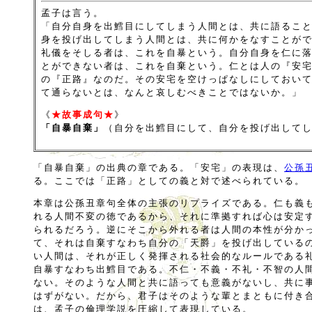
孟子は言う。
「自分自身を出鱈目にしてしまう人間とは、共に語るこ
身を投げ出してしまう人間とは、共に何かをなすことが
礼儀をそしる者は、これを自暴という。自分自身を仁に
とができない者は、これを自棄という。仁とは人の『安
の『正路』なのだ。その安宅を空けっぱなしにしておい
て通らないとは、なんと哀しむべきことではないか。」
《
★故事成句★
》
「自暴自棄」
（自分を出鱈目にして、自分を投げ出して
「自暴自棄」の出典の章である。「安宅」の表現は、
公孫
る。ここでは「正路」としての義と対で述べられている。
本章は公孫丑章句全体の主張のリプライズである。仁も義
れる人間不変の徳であるから、それに準拠すれば心は安定
られるだろう。逆にそこから外れる者は人間の本性が分か
て、それは自棄すなわち自分の「天爵」を投げ出している
い人間は、それが正しく発揮される社会的なルールである
自暴すなわち出鱈目である。不仁・不義・不礼・不智の人
ない。そのような人間と共に語っても意義がないし、共に
はずがない。だから、君子はそのような輩とまともに付き
は、孟子の倫理学説を圧縮して表現している。