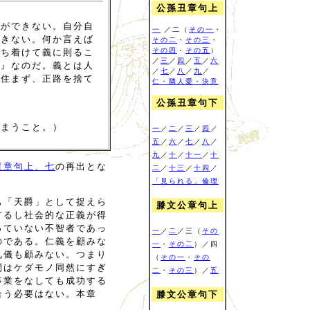
公孫丑章句上
とができない。自分自
一
／二（
その一
・
できない。何か言えば
その二
・
その三
・
その四
・
その五
）
落ち着けて義に則るこ
／
三
／
四
／
五
／
六
宅』なのだ。義とは人
／
七
／
八
／
九
／
て住まず、正路を捨て
仁・隣人愛・決意
公孫丑章句下
しまうこと。）
一
／
二
／
三
／
四
／
五
／
六
／
七
／
八
／
九
／
十
／
十一
／
十
丑章句上、七
の再出とな
二
／
十三
／
十四
／
「見られる」倫理
も「天爵」として捉えら
滕文公章句上
するし社会的な正義が得
っていない不智者であっ
一
／
二
／三（
その
のである。仁義を顧みな
一
・
その二
）／四
礼儀も顧みない。つまり
（
その一
・
その
間はケダモノ同然にすぎ
二
・
その三
）／
五
事業をなしても成功する
合う必要はない。本章
滕文公章句下