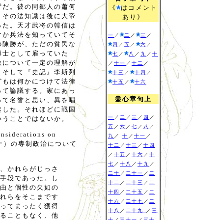
ずだ。彼の同郷人の蕭何
《
はコメント
、その法知識は後に大帝
あり》
った。天才武将の韓信は
けか兵法を知っていてそ
一
／
二
／
三
／
の陳勝が、ただの貧民な
四
／
五
／
六
／
博士として雇っていた
七
／
八
／
九
／
十
教について一定の理解が
／
十一
／
十二
／
。そして『史記』李斯列
十三
／
十四
／
どもは何かにつけて法律
十五
／
十六
って論議する。家にあっ
盡心章句上
って名誉と思い、異を唱
奏した。それほどに戦国
一
／
二
／
三
／
四
／
いうことではないか。
五
／
六
／
七
／
八
／
rations on
九
／
十
／
十一
／
中国（シナ）の専制政治について
十二
／
十三
／
十四
／
十五
／
十六
／
十
七
／
十八
／
十九
／
、かれらがじっさ
二十
／
二十一
／
二
手段であった。し
十二
／
二十三
／
二
由と個性の欠如の
十四
／
二十五
／
二
れらをそこまです
十六
／
二十七
／
二
ってまったく獲得
十八
／
二十九
／
三
ることもなく、他
十
／
三十一
／
三十