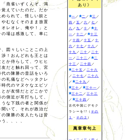
、「燕雀いずくんぞ、鴻
あり》
を覚えていたのだ。だか
止められて、怪しい奴と
一
／
二
／
三
／
。やむなくそのまま放置
四
／
五
／
六
／
七
／
！オレオレ、俺や！」と
八
／
九
／
十
／
十
その場は感激して、車に
一
／
十二
／
十三
／
十四
／
十五
／
十
六
／
十七
／
十八
／
で、図々しいことこの上
十九
／
二十
／
二十
、渉！おんどれも王とは
一
／
二十二
／
二
女とか侍らして、ウヒヒ
十三
／
二十四
／
親友だと触れ回って、宮
二十五
／
二十六
時代の陳勝の昔話をいろ
／
二十七
／
二十八
子の礼儀などヘッタクレ
／
二十九
／
年時代のマヌケなエピソ
三十
／
三十一
／
ことが友情だとどこかで
三十二
／
三十三
勝の側近が耳打ちして、
／
三十四
／
ような下賎の者と関係が
古代中国にデモク
を聞いて、それが政治だ
ラシーを!?（
その
ての陳勝の友人たちは皆
１
・
その２
）
いう、、、、
萬章章句上
一
／
二
／
三
／
四
／