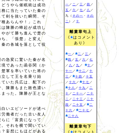
一
／
二
／
三
／
四
／
。どうやら催眠術は成功
五
／
六
／
七
／
八
／
業務に当たっていた秦の
九（
その一
・
その
して剣を抜いた瞬間、そ
二
）／
十
ぞ種あらんや！」これ
葉は陳勝の蜂起が成功し
離婁章句上
。やがて勝ち進んで楚の
《
はコメント
のち、「張楚」と変え
あり》
、秦の各城を落として役
一
／
二
／
三
／
態の急変に驚いた秦が名
四
／
五
／
六
／
七
東境であった函谷関（か
／
八
／
九
／
十
／
。楚軍を率いていた将の
十一
／
十二
／
十
自立して王を名乗り始
三
／
十四
／
十五
していた呉広は、配下の
／
十六
／
十七
／
で、陳勝もまた敗色濃い
十八
／
十九
／
二
しまった。陳勝が王とな
十
／
二十一
／
二十
二
／
二十三
／
二十
四
／
二十五
／
二
面白いエピソードが述べ
十六
／
二十七
／
業労働者だった古い友人
二十八
彼らに「富貴になって
だ。それを横で聞いてい
離婁章句下
ぉ？妄想にもほどがある
《
はコメント