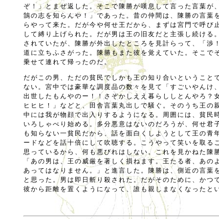
ぞ！」とまぜ返した。そこで陳勝が嘆息して言った言葉が
鵠の志を知らんや！」であった。昔の仲間は、陳勝の言葉
らやって来た。だが今や何せ王だから、まずは宮門で呼び
して縛り上げられた。だが男は王の旧友だと主張し続ける
されていたが、陳勝が外出したところを見計らって、「渉
道に立ちふさがった。陳勝もまた彼を覚えていた。そこで
乗せて連れて帰ったのだ。
だがこの男、ただの貧民でしかも王の知り合いということ
ない。宮中では豪華な調度品の数々を見て「すごいやんけ
出世したもんやのー！！さぞかしええ暮らししとんやろ？
ヒヒヒ！」などと、田舎言葉丸出しで騒ぐ。そのうち王の
中には我が物顔で出入りするようになる。周囲には、貧民
いろしゃべり始める。多分悪意はないのだろうが、何せ君
も知らない一貧民だから、話を面白くしようとして王の青
ードなどを話十倍にして吹聴する。こうやって笑いを取る
思っているから、何も悪びれはしない。これを見かねた陳
「あの男は、王の威厳を著しく損ねます。王たる者、あの
あってはなりません。」と進言した。陳勝は、側近の言葉
と思った。男は即日斬り殺された。だがそのために、かつ
彼から距離を置くようになって、誰も親しまなくなったと