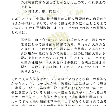
の諸制度に席を譲ることもなかったので、それ以上の
である。
（水田洋訳。以下同様）
ミルにとって、中国の統治形態は人間を野蛮時代の自分の
れさから抜け出させて、彼らに服従の徳を教えたところま
である。しかし専制政治によって、社会はそれ以上の発達
となれば、
不活発、向上心のないこと、欲求の欠如は、活力のど
改良にとって致命的な障害であり、それらが大衆のな
ときには、それだけで、活力ある少数者によるなにか
き誤用が可能になるのである。人類の圧倒的大部分を
蛮の状態にとどめているのは、主としてこのことであ
な型の性格が、一人あるいは少数による統治に好まれ
型が、多数による統治に好まれることについては、ど
ありえない。
それゆえ東方民族はギリシャやローマのような自由の精神
かったという。しかしながら、実際には上に見たように戦
に沸騰していて、為政者に取って手におえない程であった
側に放置されていると個人も一階級も意気がくじかれるだ
テナイの例を出して市民が少しでも公共的体制に関与して
比べてずっと高い知的水準を作り出すだろうと言うのであ
侯は、秦以前からとうの昔に専制体制だったではないか。