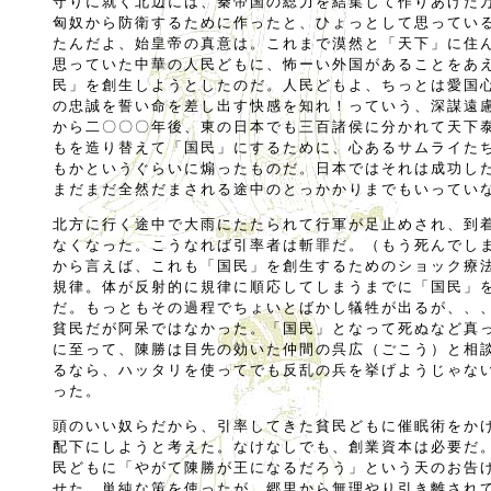
守りに就く北辺には、秦帝国の総力を結集して作りあげた
匈奴から防衛するために作ったと、ひょっとして思ってい
たんだよ、始皇帝の真意は。これまで漠然と「天下」に住
思っていた中華の人民どもに、怖ーい外国があることをあ
民」を創生しようとしたのだ。人民どもよ、ちっとは愛国
の忠誠を誓い命を差し出す快感を知れ！っていう、深謀遠
から二〇〇〇年後、東の日本でも三百諸侯に分かれて天下
もを造り替えて「国民」にするために、心あるサムライた
もかというぐらいに煽ったものだ。日本ではそれは成功し
まだまだ全然だまされる途中のとっかかりまでもいってい
北方に行く途中で大雨にたたられて行軍が足止めされ、到
なくなった。こうなれば引率者は斬罪だ。（もう死んでし
から言えば、これも「国民」を創生するためのショック療
規律。体が反射的に規律に順応してしまうまでに「国民」
だ。もっともその過程でちょいとばかし犠牲が出るが、、
貧民だが阿呆ではなかった。「国民」となって死ぬなど真
に至って、陳勝は目先の効いた仲間の呉広（ごこう）と相
るなら、ハッタリを使ってでも反乱の兵を挙げようじゃな
った。
頭のいい奴らだから、引率してきた貧民どもに催眠術をか
配下にしようと考えた。なけなしでも、創業資本は必要だ
民どもに「やがて陳勝が王になるだろう」という天のお告
せた。単純な策を使ったが、郷里から無理やり引き離され