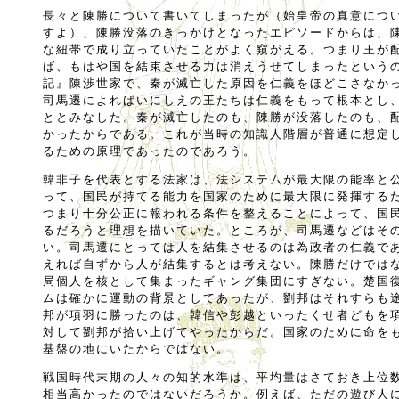
長々と陳勝について書いてしまったが（始皇帝の真意につ
すよ）、陳勝没落のきっかけとなったエピソードからは、
な紐帯で成り立っていたことがよく窺がえる。つまり王が
ば、もはや国を結束させる力は消えうせてしまったという
記』陳渉世家で、秦が滅亡した原因を仁義をほどこさなか
司馬遷によればいにしえの王たちは仁義をもって根本とし
ととみなした。秦が滅亡したのも、陳勝が没落したのも、
かったからである。これが当時の知識人階層が普通に想定
るための原理であったのであろう。
韓非子を代表とする法家は、法システムが最大限の能率と
って、国民が持てる能力を国家のために最大限に発揮する
つまり十分公正に報われる条件を整えることによって、国
るだろうと理想を描いていた。ところが、司馬遷などはそ
い。司馬遷にとっては人を結集させるのは為政者の仁義で
えれば自ずから人が結集するとは考えない。陳勝だけでは
局個人を核として集まったギャング集団にすぎない。楚国
ムは確かに運動の背景としてあったが、劉邦はそれすらも
邦が項羽に勝ったのは、韓信や彭越といったくせ者どもを
対して劉邦が拾い上げてやったからだ。国家のために命を
基盤の地にいたからではない。
戦国時代末期の人々の知的水準は、平均量はさておき上位
相当高かったのではないだろうか。例えば、ただの遊び人