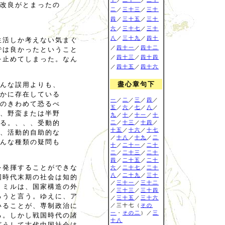
改良がとまったの
二
／
三十三
／
三十
四
／
三十五
／
三十
六
／
三十七
／
三十
八
／
三十九
／
四十
生活しか考えない気まぐ
／
四十一
／
四十二
では良かったということ
／
四十三
／
四十四
を止めてしまった。なん
／
四十五
／
四十六
盡心章句下
んな誤用よりも、
かに存在している
一
／
二
／
三
／
四
／
のきわめて恐るべ
五
／
六
／
七
／
八
／
、野蛮または半野
九
／
十
／
十一
／
十
る。、、、受動的
二
／
十三
／
十四
／
十五
／
十六
／
十七
、活動的自助的な
／
十八
／
十九
／
二
んな種類の疑問も
十
／
二十一
／
二十
二
／
二十三
／
二十
四
／
二十五
／
二十
を発揮することができな
六
／
二十七
／
二十
八
／
二十九
／
三十
国時代末期の社会は知的
／
三十一
／
三十二
。ミルは、国家構造の外
／
三十三
／
三十四
ろうと言う。ゆえに、ア
／
三十五
／
三十六
いることが、専制政治に
／三十七（
その
一
・
その二
）／
三
る。しかし戦国時代の諸
十八
どうして古代中国社会は