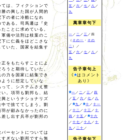
いては、フィクションで
五
／
六
／
七
／
八
／
陳勝の興した国が人間的
九
配下の者に冷酷になれ
萬章章句下
のである。司馬遷は『史
ったことに求めている。
一
／
二
／
三
／四
、軍備や法刑は枝葉のこ
（
その一
・
その
配下に仁義をほどこさな
二
）／
していた、国家を結集す
五
／
六
／
七
／
八
／
九
公正をもたらすことによ
告子章句上
だろうと期待していた。
《
はコメント
民の力を国家に結集でき
あり》
のように想定していな
あって、システムさえ整
ない。項羽も劉邦も、結
一
／
二
／
三
／
四
復興というナショナリズ
／
五
／
六
／
七
／
八
途中で捨ててしまう。劉
／
九
／
十
／
十一
項羽が顧みなかったのに
／
十二
／
十三
／
十
も差し出す兵卒が劉邦の
四
／
十五
／
十六
／
十七
／
十八
／
十
九
／
二十
／
数パーセントについては
にすぎない劉邦ですら無
告子章句下