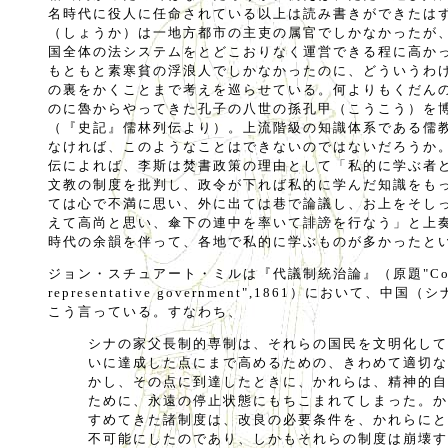
名時代に役人に任命されている以上は読み書きができたは
（しょうか）は一地方都市の主吏の属官でしかなかったが
国全体の法システムをとどこおりなく運営できる程に高か
もともと素寒貧の浮浪人でしかなかったのに、どういうわ
の裏をかくことまで考えを巡らせている。何よりもくだん
のに魯からやってきた孔子の八世の孫孔甲（こうこう）を
（『史記』儒林列伝より）。上流階級の知識体系である儒
なければ、このようなことはできないのではないだろうか
伝によれば、李斯は焚書政策の理由として「私的に学ぶ者
文教の制度を批判し、政令が下れば私的に学んだ知識をも
ては心で不満に思い、外に出ては巷で論議し、お上をそし
えて高尚と思い、傘下の連中を率いて誹謗を行なう」と上
時代の余韻を伴って、各地で私的に学ぶものが多かったと
ジョン・スチュアート・ミルは『代議制統治論』（原題"Conside
representative government",1861）において、
こう言っている。すなわち、
シナの家父長制的専制は、それらの国民を文明化して
いに達成した点にまで高めるための、きわめて適切な
かし、その点に到達したときに、かれらは、精神的自
ために、永遠の停止状態にもちこまれてしまった。か
すめてきた諸制度は、改良の必要条件を、かれらにと
不可能にしたのであり、しかもそれらの制度は崩壊す