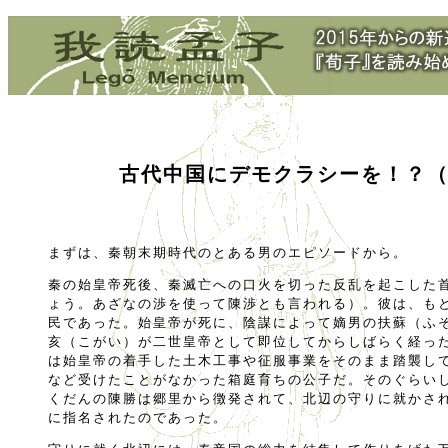
古代中国にデモクラシーを！？
まずは、秦朝末期時代のとある男のエピソードから。
秦の始皇帝死後、秦滅亡への口火を切った反乱を起こした
ょう。あざなの渉を使って陳渉とも言われる）。彼は、も
民であった。始皇帝が死に、陰謀によって嫡男の扶蘇（ふ
亥（こがい）が二世皇帝として即位してからしばらく経っ
は始皇帝の着手した土木工事や征服事業をそのまま踏襲し
など受けたことがなかった箱庭育ちの公子だ。そのぐらい
くだんの陳勝は郷里から徴発されて、北辺の守りに就かさ
に指名されたのであった。