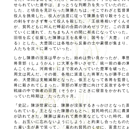
せられていた連中は、まっとうな判断力を失っていたのだ
した、と頃合を見計らった陳勝たちは、そこでわざと監督
役人を挑発した。役人が法度に従って陳勝を切り殺そうと
の剣をすかさず奪って役人を殺した。「王侯将相いずくん
が、貧民どもに叫んだ蜂起の合図の決めゼリフだ。この言
ていくに連れて、たちまち人々の間に有名になっていった
旧領を広く征服した陳勝は王を名乗り、国号を「大楚」（
る）とした。大楚国には各地から反秦の士や豪傑が集まり
人たちを次々に屠っていった。
しかし陳勝の没落は早かった。始めは勢い良かったが、事
将章邯（しょうかん）に大軍を率いさせて、統一前の秦の
んこくかん。河南省）にまで攻め入っていた楚軍を破った
周文は死んだ。その後、各地に派遣した将軍たちが勝手に
め、大楚国は支離滅裂となった。仮王となって各将を監督
将に殺されてしまった。章邯の軍が楚に向けて反攻する中
戦線の中で御者の荘賈（そうか）ごときに寝首をかかれて
っていた時期は、たった六ヶ月。
『史記』陳渉世家には、陳勝が没落するきっかけとなった
られている。王となった陳勝のもとへ、貧民時代に共に農
が訪れてきた。陳勝は雇われて農作業などしていた時代、
も、お互いに忘れないようにしよう」と約束し合ったもの
た雇い主が鼻で笑って、「雇われ貧民のくせに、富貴だと