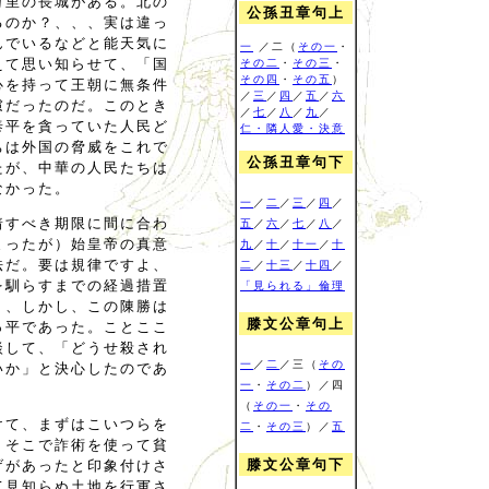
万里の長城がある。北の
公孫丑章句上
るのか？、、、実は違っ
んでいるなどと能天気に
一
／二（
その一
・
えて思い知らせて、「国
その二
・
その三
・
その四
・
その五
）
心を持って王朝に無条件
／
三
／
四
／
五
／
六
慮だったのだ。このとき
／
七
／
八
／
九
／
泰平を貪っていた人民ど
仁・隣人愛・決意
ちは外国の脅威をこれで
公孫丑章句下
たが、中華の人民たちは
なかった。
一
／
二
／
三
／
四
／
着すべき期限に間に合わ
五
／
六
／
七
／
八
／
まったが）始皇帝の真意
九
／
十
／
十一
／
十
法だ。要は規律ですよ、
二
／
十三
／
十四
／
を馴らすまでの経過措置
「見られる」倫理
、、しかし、この陳勝は
滕文公章句上
っ平であった。ことここ
談して、「どうせ殺され
一
／
二
／三（
その
いか」と決心したのであ
一
・
その二
）／四
（
その一
・
その
けて、まずはこいつらを
二
・
その三
）／
五
。そこで詐術を使って貧
滕文公章句下
げがあったと印象付けさ
て見知らぬ土地を行軍さ