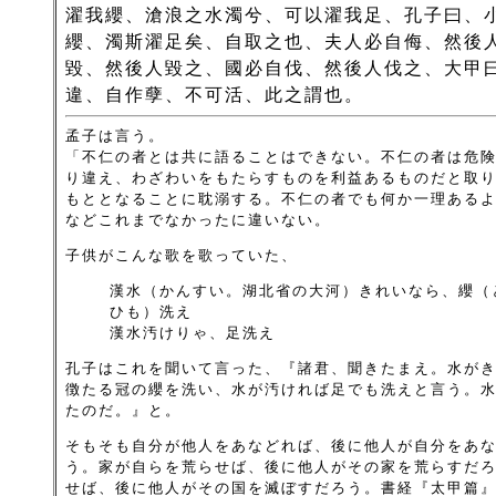
濯我纓、滄浪之水濁兮、可以濯我足、孔子曰、
纓、濁斯濯足矣、自取之也、夫人必自侮、然後
毀、然後人毀之、國必自伐、然後人伐之、大甲
違、自作孽、不可活、此之謂也。
孟子は言う。
「不仁の者とは共に語ることはできない。不仁の者は危
り違え、わざわいをもたらすものを利益あるものだと取
もととなることに耽溺する。不仁の者でも何か一理ある
などこれまでなかったに違いない。
子供がこんな歌を歌っていた、
漢水（かんすい。湖北省の大河）きれいなら、纓（
ひも）洗え
漢水汚けりゃ、足洗え
孔子はこれを聞いて言った、『諸君、聞きたまえ。水が
徴たる冠の纓を洗い、水が汚ければ足でも洗えと言う。
たのだ。』と。
そもそも自分が他人をあなどれば、後に他人が自分をあ
う。家が自らを荒らせば、後に他人がその家を荒らすだ
せば、後に他人がその国を滅ぼすだろう。書経『太甲篇