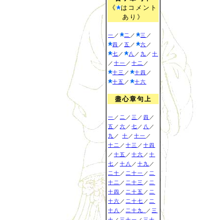
《
はコメント
あり》
一
／
二
／
三
／
四
／
五
／
六
／
七
／
八
／
九
／
十
／
十一
／
十二
／
十三
／
十四
／
十五
／
十六
盡心章句上
一
／
二
／
三
／
四
／
五
／
六
／
七
／
八
／
九
／
十
／
十一
／
十二
／
十三
／
十四
／
十五
／
十六
／
十
七
／
十八
／
十九
／
二十
／
二十一
／
二
十二
／
二十三
／
二
十四
／
二十五
／
二
十六
／
二十七
／
二
十八
／
二十九
／
三
十
／
三十一
／
三十