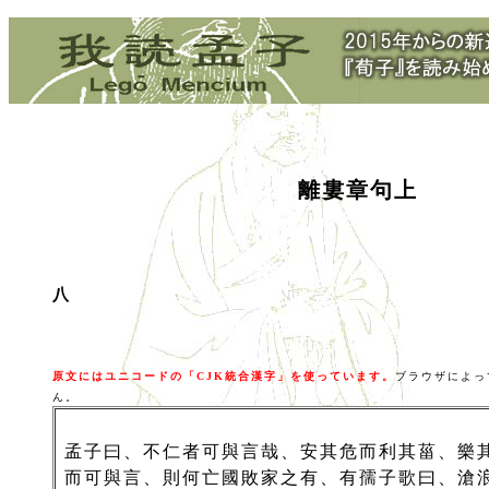
離婁章句上
八
原文にはユニコードの「CJK統合漢字」を使っています。
ブラウザによっ
ん。
孟子曰、不仁者可與言哉、安其危而利其菑、樂
而可與言、則何亡國敗家之有、有孺子歌曰、滄