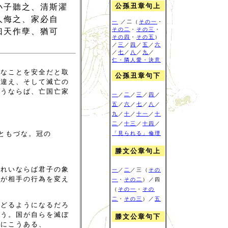
公孫丑章句上
小子聽之、清斯濯
人侮之、家必自
一
／二（
その一
・
その二
・
その三
・
曰天作孽、猶可
その四
・
その五
）
／
三
／
四
／
五
／
六
／
七
／
八
／
九
／
仁・隣人愛・決意
険なことを安全だと取
公孫丑章句下
り違え、そして滅亡の
ようならば、亡国亡家
一
／
二
／
三
／
四
／
五
／
六
／
七
／
八
／
九
／
十
／
十一
／
十
二
／
十三
／
十四
／
ともづな。冠の
「見られる」倫理
滕文公章句上
きれいならば君子の象
一
／
二
／三（
その
水が相手の行為を変え
一
・
その二
）／四
（
その一
・
その
二
・
その三
）／
五
などるようになるだろ
ろう。国が自らを滅ぼ
滕文公章句下
』にこうある、