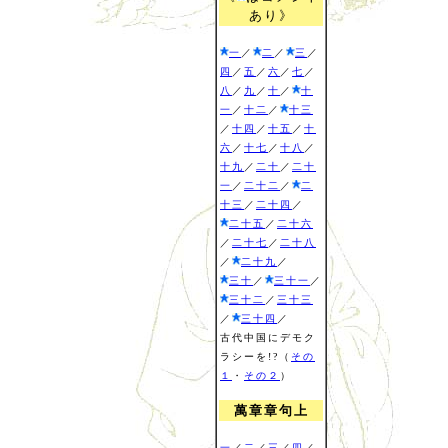
あり》
一
／
二
／
三
／
四
／
五
／
六
／
七
／
八
／
九
／
十
／
十
一
／
十二
／
十三
／
十四
／
十五
／
十
六
／
十七
／
十八
／
十九
／
二十
／
二十
一
／
二十二
／
二
十三
／
二十四
／
二十五
／
二十六
／
二十七
／
二十八
／
二十九
／
三十
／
三十一
／
三十二
／
三十三
／
三十四
／
古代中国にデモク
ラシーを!?（
その
１
・
その２
）
萬章章句上
一
／
二
／
三
／
四
／