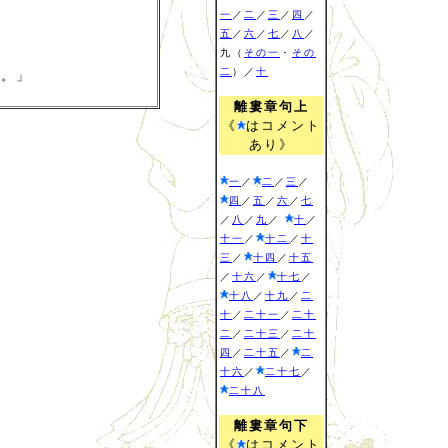
一
／
二
／
三
／
四
／
五
／
六
／
七
／
八
／
九（
その一
・
その
二
）／
十
だ。」
離婁章句上
《
はコメント
あり》
一
／
二
／
三
／
四
／
五
／
六
／
七
／
八
／
九
／
十
／
十一
／
十二
／
十
三
／
十四
／
十五
／
十六
／
十七
／
十八
／
十九
／
二
十
／
二十一
／
二十
二
／
二十三
／
二十
四
／
二十五
／
二
十六
／
二十七
／
二十八
離婁章句下
《
はコメント