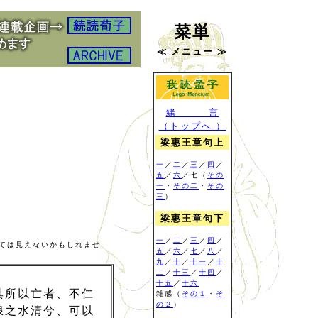
菜単
≪ メニュー ≫
緒 言
（トップへ ）
梁惠王章句上
一
／
二
／
三
／
四
／
五
／
六
／七（
その
一
・
その二
・
その
三
）
梁惠王章句下
一
／
二
／
三
／
四
／
ては見えないかもしれませ
五
／
六
／
七
／
八
／
九
／
十
／
十一
／
十
二
／
十三
／
十四
／
十五
／
十六
其所以亡者、不仁
雑感
（
その１
・
そ
の２
）
浪之水清兮、可以