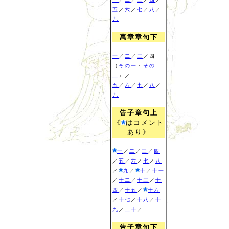
五
／
六
／
七
／
八
／
九
萬章章句下
一
／
二
／
三
／四
（
その一
・
その
二
）／
五
／
六
／
七
／
八
／
九
告子章句上
《
はコメント
あり》
一
／
二
／
三
／
四
／
五
／
六
／
七
／
八
／
九
／
十
／
十一
／
十二
／
十三
／
十
四
／
十五
／
十六
／
十七
／
十八
／
十
九
／
二十
／
告子章句下