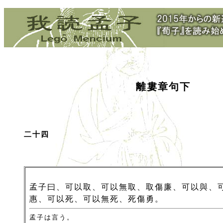
離婁章句下
二十四
孟子曰、可以取、可以無取、取傷廉、可以與、
惠、可以死、可以無死、死傷勇。
孟子は言う。