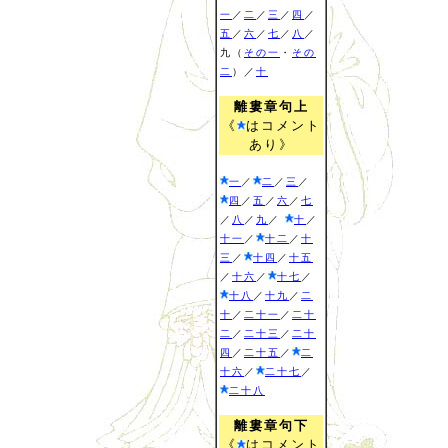
一
／
二
／
三
／
四
／
五
／
六
／
七
／
八
／
九（
その一
・
その
二
）／
十
離婁章句上
《
はコメント
あり》
一
／
二
／
三
／
四
／
五
／
六
／
七
／
八
／
九
／
十
／
十一
／
十二
／
十
三
／
十四
／
十五
／
十六
／
十七
／
十八
／
十九
／
二
十
／
二十一
／
二十
二
／
二十三
／
二十
四
／
二十五
／
二
十六
／
二十七
／
二十八
離婁章句下
《
はコメント