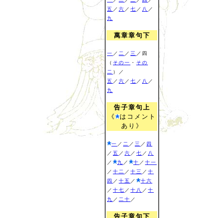
五
／
六
／
七
／
八
／
九
萬章章句下
一
／
二
／
三
／四
（
その一
・
その
二
）／
五
／
六
／
七
／
八
／
九
告子章句上
《
はコメント
あり》
一
／
二
／
三
／
四
／
五
／
六
／
七
／
八
／
九
／
十
／
十一
／
十二
／
十三
／
十
四
／
十五
／
十六
／
十七
／
十八
／
十
九
／
二十
／
告子章句下