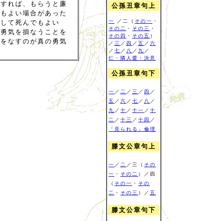
とすれば、もらうと廉
公孫丑章句上
てもよい場合があった
一
／二（
その一
・
そして死んでもよい
その二
・
その三
・
の勇気を損なうことを
その四
・
その五
）
かをなすのが真の勇気
／
三
／
四
／
五
／
六
／
七
／
八
／
九
／
仁・隣人愛・決意
公孫丑章句下
一
／
二
／
三
／
四
／
五
／
六
／
七
／
八
／
九
／
十
／
十一
／
十
二
／
十三
／
十四
／
「見られる」倫理
滕文公章句上
一
／
二
／三（
その
一
・
その二
）／四
（
その一
・
その
二
・
その三
）／
五
滕文公章句下