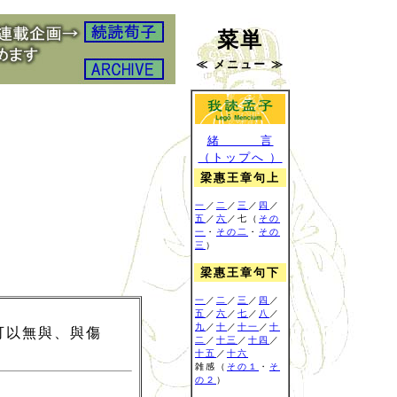
菜単
≪ メニュー ≫
緒 言
（トップへ ）
梁惠王章句上
一
／
二
／
三
／
四
／
五
／
六
／七（
その
一
・
その二
・
その
三
）
梁惠王章句下
一
／
二
／
三
／
四
／
五
／
六
／
七
／
八
／
九
／
十
／
十一
／
十
可以無與、與傷
二
／
十三
／
十四
／
十五
／
十六
雑感
（
その１
・
そ
の２
）