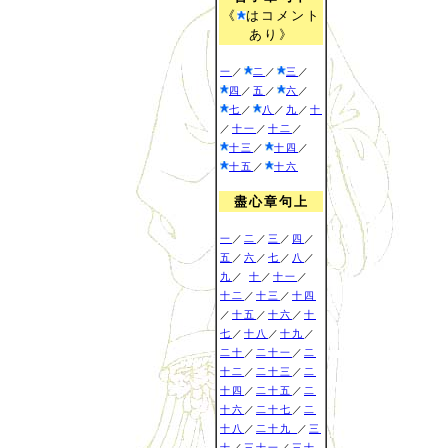
《
はコメント
あり》
一
／
二
／
三
／
四
／
五
／
六
／
七
／
八
／
九
／
十
／
十一
／
十二
／
十三
／
十四
／
十五
／
十六
盡心章句上
一
／
二
／
三
／
四
／
五
／
六
／
七
／
八
／
九
／
十
／
十一
／
十二
／
十三
／
十四
／
十五
／
十六
／
十
七
／
十八
／
十九
／
二十
／
二十一
／
二
十二
／
二十三
／
二
十四
／
二十五
／
二
十六
／
二十七
／
二
十八
／
二十九
／
三
十
／
三十一
／
三十