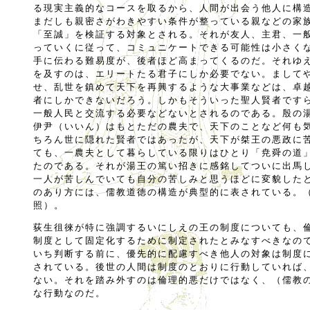
る現実主義的なコースを取るから、人間が出会う他人に構
まだしも親密さがわきやすい条件が整っている親などの家
「至誠」を検証する対象とされる。それが友人、主君、一
っていくに従って、コミュニケートできる可能性は小さく
手に伝わる難易度が、後者ほど高まってくるのだ。それゆ
を及すのは、エリートたる君子にしか必要でない。まして
せ、乱世を鎮めて天下を再興するような大事業などは、卓
者にしかできないだろう。しかもそういった聖人賢者です
一般人民と交流する必要などないとされるのである。殷の
伊尹（いいん）はもとただの農夫で、天下のことなど何も
ちろん世に隠れた賢者ではあったが、天下が桀王の悪政に
ても、一農夫として暮らしている限りはひとり「尭舜の道
たのである。それが湯王の篤い招きに感銘してついに出馬
一人が苦しんでいても自分の苦しみと思うほどに変貌した
のあり方には、儒教道徳の構造が典型的に表されている。
照）。
荻生徂徠が特に強調するいにしえの王の制度についても、
制度として固定化するために制定されたとみなすべきなの
いち判断する前に、優先的に配慮すべき他人の対象は制度
されている。後世の人間は制度のとおりに行動していれば
ない。それを踏み外すのは倫理的悪だけではなく、（儒教
な行動なのだ。