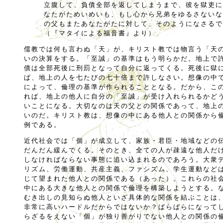
立腹して、負債全部を返してしまうまで、彼を獄吏に
なたがためいめいも、もし心から兄弟をゆるさないな
の父もまたあなたがたに対して、そのようになさるで
（『マタイによる福音書』より）
儒教では何も言わぬ「天」が、キリスト教では物言う「天
いの決算をする。「至誠」の基準はもう明らかだ。地上で
債は全部死後に刑罰となって自分に返ってくる。死後に獄
ば、地上の人を七たびの七十倍まで許しなさい。想像の中
によって、倫理の基準が作られることとなる。だから、こ
れば、地上の他人に自分の「至誠」が受け入れられるかど
いことになる。大切なのは天の父との関係であって、地上
いのだ。キリスト教は、想像の中にある他人との関係から
例である。
近代社会では「個」が成立して、家族・君臣・地域などの
だんだん緩んでくる。そのとき、全ての人が疎遠な他人だ
しなければならない事態に追い込まれるのであろう。大衆
リズム、労働運動、共産主義、ファシズム、学生運動など
じて望まれた他人との関係である（あった）。これらの社
中にある大きな他人との関係で倫理を構築しようとする。
むき出しの見知らぬ他人といざ具体的な関係を結ぶことは
非常に高いハードルだからではないか？ばらばらになって
らざるをえない「個」が独り善がりでない他人との関係の