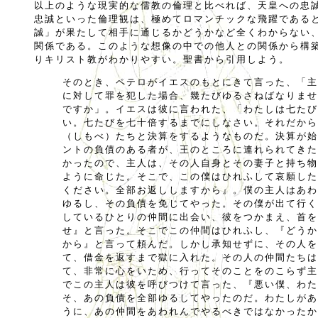
以上のような現実的な儒教の倫理と比べれば、天皇への忠
忠誠といった倫理観は、極めてロマンチックな飛躍である
誠」が果たして相手に通じるかどうかなど全くわからない
関係である。このような想像の中での他人との関係から構
りキリスト教がわかりやすい。聖書から引用しよう。
そのとき、ペテロがイエスのもとにきて言った、「主
に対して罪を犯した場合、幾たびゆるさねばなりませ
ですか」。イエスは彼に言われた、「わたしは七たび
い。七たびを七十倍するまでにしなさい。それだから
（しもべ）たちと決算をするようなものだ。決算が始
ントの負債のある者が、王のところに連れられてきた
かったので、主人は、その人自身とその妻子と持ち物
ように命じた。そこで、この僕はひれふして哀願した
ください。全部お返ししますから』。僕の主人はあわ
ゆるし、その負債を免じてやった。その僕が出て行く
しているひとりの仲間に出会い、彼をつかまえ、首を
せ』と言った。そこでこの仲間はひれふし、『どうか
から』と言って頼んだ。しかし承知せずに、その人を
て、借金を返すまで獄に入れた。その人の仲間たちは
て、非常に心をいため、行ってそのことをのこらず主
でこの主人は彼を呼びつけて言った、『悪い僕、わた
そ、あの負債を全部ゆるしてやったのだ。わたしがあ
うに、あの仲間をあわれんでやるべきではなかったか