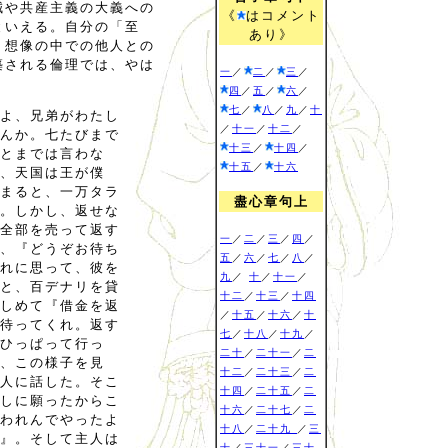
誠や共産主義の大義への
《
はコメント
といえる。自分の「至
あり》
、想像の中での他人との
築される倫理では、やは
一
／
二
／
三
／
四
／
五
／
六
／
七
／
八
／
九
／
十
よ、兄弟がわたし
／
十一
／
十二
／
んか。七たびまで
十三
／
十四
／
とまでは言わな
十五
／
十六
、天国は王が僕
まると、一万タラ
盡心章句上
。しかし、返せな
全部を売って返す
一
／
二
／
三
／
四
／
、『どうぞお待ち
五
／
六
／
七
／
八
／
れに思って、彼を
九
／
十
／
十一
／
と、百デナリを貸
十二
／
十三
／
十四
しめて『借金を返
／
十五
／
十六
／
十
待ってくれ。返す
七
／
十八
／
十九
／
ひっぱって行っ
二十
／
二十一
／
二
、この様子を見
十二
／
二十三
／
二
人に話した。そこ
十四
／
二十五
／
二
しに願ったからこ
十六
／
二十七
／
二
われんでやったよ
十八
／
二十九
／
三
』。そして主人は
十
／
三十一
／
三十