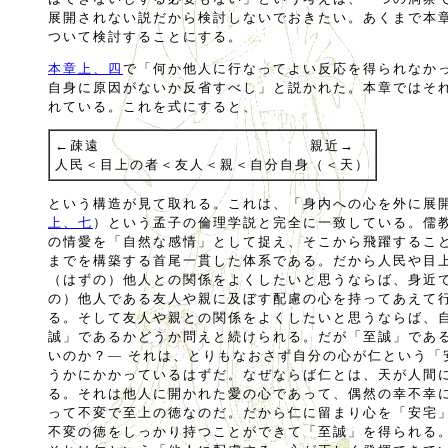
展開されない説だから検討しないでおきたい。あくまで本
ついて検討することにする。
本章上、四
で「何か他人に行なってよい反応を得られなか
自身に原因がないか反省すべし」と説かれた。本章ではそ
れている。これを式にすると、
←疎遠 親近→
人民＜目上の者＜友人＜親＜自分自身（＜天）
という構造が見て取れる。これは、「身内への心を外に展
上、七
）という孟子の倫理学説と完全に一致している。儒
の情愛を「自然な感情」として捉え、そこから飛躍するこ
までを構築する首尾一貫した体系である。だから人民や目
（はずの）他人との関係をよくしたいと思うならば、身近
の）他人である友人や親に及ぼす配慮の心を持ってあえて
る。そして友人や親との関係をよくしたいと思うならば、
誠」であるかどうか問えと続けられる。だが「至誠」であ
いのか？― それは、とりもなおさず自分の心が仁という「
うかにかかっているはずだ。なぜならば仁とは、天が人間
る。それは他人に開かれた愛の心であって、偶然の幸不幸
って不変で至上の徳なのだ。だから仁に留まり心を「安宅
不変の徳をしっかり持つことができて「至誠」を得られる