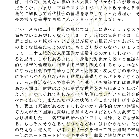
ば、目の前に見えない雲の上の大義に寄りかかるのが最適
だろうか。つまり、プロテスタントがキリスト教を神と各
底的に解釈して近代社会の倫理を形成していった過程が、
会の様々な倫理で再現されたと言うべきではないか。
だが、さらに二十一世紀の現代では、上に述べたような大
係もついにあやしくなってしまった。現代の先進社会は、
所にゴロッと転がっている状態が広がる風景ができあがり
のような社会に向うのかは、もとよりわからない。ひょっ
して、二十世紀的な大衆運動が復活するのかもしれない。
ると思う。しかしあるいは、「身近な対象から段々と至誠
的な保守的倫理観に回帰する展望も考えられるかもしれな
になった社会の中で辛うじて残った家族・友人などの単位
にあやふやとなりながらも結局は基礎とならざるをえなく
ういった身近な他人で自分の「至誠」さを検証すれば倫理
為の人間は、伊尹のように身近な世界をさらに越えて仁の
よい。しかしそれでもしかるべき地位についたときに社会
べきであって、まだただの人の状態でそこまで背伸びする
う。要は（異論があるかもしれないが）具体的でかつ無理
ての人が天下国家に真剣に参加するべきだという大衆デモ
なり後退した、「名望家政治へのソフトな回帰」とでも形
る。もちろんそうなるかどうかなど私にはわからない。だ
の見えない他人同士がネットワークを作って社会組織の根
一部のネットユートピアンの主張を、非常に懐疑的に見て