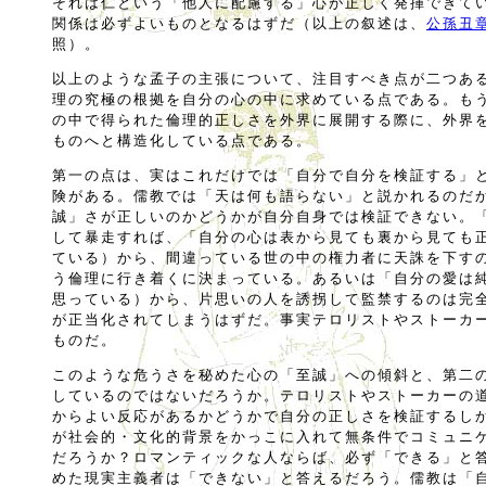
それは仁という「他人に配慮する」心が正しく発揮できて
関係は必ずよいものとなるはずだ（以上の叙述は、
公孫丑
照）。
以上のような孟子の主張について、注目すべき点が二つあ
理の究極の根拠を自分の心の中に求めている点である。も
の中で得られた倫理的正しさを外界に展開する際に、外界
ものへと構造化している点である。
第一の点は、実はこれだけでは「自分で自分を検証する」
険がある。儒教では「天は何も語らない」と説かれるのだ
誠」さが正しいのかどうかが自分自身では検証できない。
して暴走すれば、「自分の心は表から見ても裏から見ても
ている）から、間違っている世の中の権力者に天誅を下す
う倫理に行き着くに決まっている。あるいは「自分の愛は
思っている）から、片思いの人を誘拐して監禁するのは完
が正当化されてしまうはずだ。事実テロリストやストーカ
ものだ。
このような危うさを秘めた心の「至誠」への傾斜と、第二
しているのではないだろうか。テロリストやストーカーの
からよい反応があるかどうかで自分の正しさを検証するし
が社会的・文化的背景をかっこに入れて無条件でコミュニ
だろうか？ロマンティックな人ならば、必ず「できる」と
めた現実主義者は「できない」と答えるだろう。儒教は「