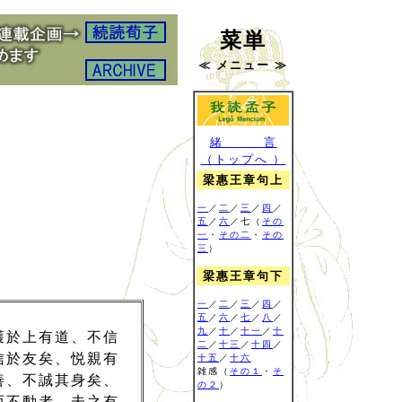
菜単
≪ メニュー ≫
緒 言
（トップへ ）
梁惠王章句上
一
／
二
／
三
／
四
／
五
／
六
／七（
その
一
・
その二
・
その
三
）
梁惠王章句下
一
／
二
／
三
／
四
／
五
／
六
／
七
／
八
／
九
／
十
／
十一
／
十
獲於上有道、不信
二
／
十三
／
十四
／
信於友矣、悦親有
十五
／
十六
雑感
（
その１
・
そ
善、不誠其身矣、
の２
）
而不動者、未之有