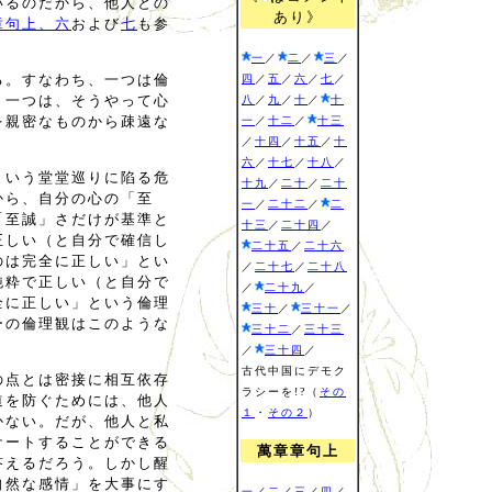
いるのだから、他人との
あり》
章句上、六
および
七
も参
一
／
二
／
三
／
る。すなわち、一つは倫
四
／
五
／
六
／
七
／
う一つは、そうやって心
八
／
九
／
十
／
十
を親密なものから疎遠な
一
／
十二
／
十三
／
十四
／
十五
／
十
六
／
十七
／
十八
／
という堂堂巡りに陷る危
十九
／
二十
／
二十
から、自分の心の「至
一
／
二十二
／
二
「至誠」さだけが基準と
十三
／
二十四
／
正しい（と自分で確信し
二十五
／
二十六
のは完全に正しい」とい
／
二十七
／
二十八
純粋で正しい（と自分で
／
二十九
／
全に正しい」という倫理
三十
／
三十一
／
ーの倫理観はこのような
三十二
／
三十三
／
三十四
／
古代中国にデモク
の点とは密接に相互依存
ラシーを!?（
その
道を防ぐためには、他人
１
・
その２
）
かない。だが、他人と私
ケートすることができる
萬章章句上
答えるだろう。しかし醒
自然な感情」を大事にす
一
／
二
／
三
／
四
／