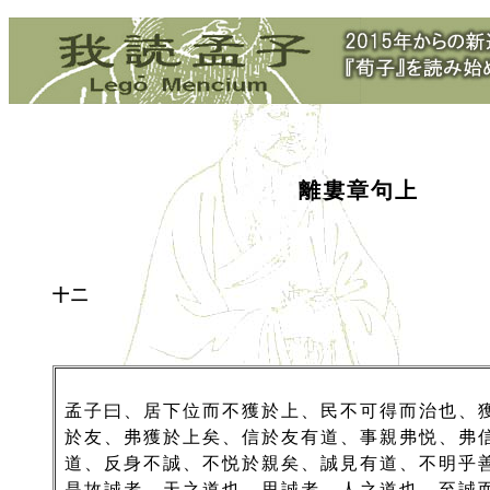
離婁章句上
十二
孟子曰、居下位而不獲於上、民不可得而治也、
於友、弗獲於上矣、信於友有道、事親弗悦、弗
道、反身不誠、不悦於親矣、誠見有道、不明乎
是故誠者、天之道也、思誠者、人之道也、至誠