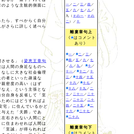
一
／
二
／
三
／
四
／
章のような主観的側面に
五
／
六
／
七
／
八
／
九（
その一
・
その
ったら、すべからく自分
二
）／
十
れがさらに詳しく述べら
離婁章句上
《
はコメント
あり》
一
／
二
／
三
／
四
／
五
／
六
／
七
開させる」（
梁恵王章句
／
八
／
九
／
十
／
教は人間の身近なものへ
十一
／
十二
／
十
となしに大きな社会倫理
三
／
十四
／
十五
上の者といった疎遠な
／
十六
／
十七
／
で親密度の高い（はず
十八
／
十九
／
二
行なえ、という主張とな
十
／
二十一
／
二十
自分自身を反省して「至
二
／
二十三
／
二十
るためにはどうすればよ
四
／
二十五
／
二
安宅」に住んでいるかど
十六
／
二十七
／
に与えた「天爵」であ
二十八
に左右されない人間にと
」に住まわせれば人間は
離婁章句下
。「至誠」が得られれば
《
はコメント