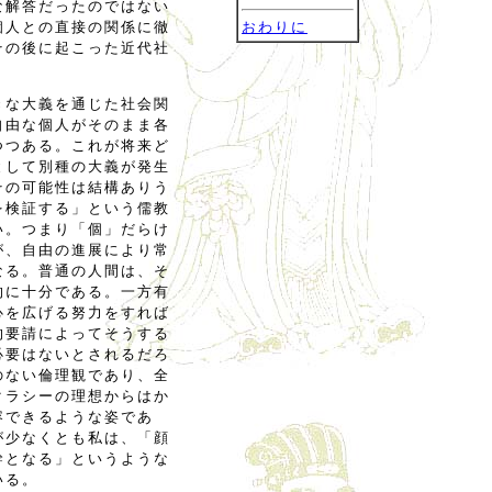
な解答だったのではない
個人との直接の関係に徹
おわりに
その後に起こった近代社
きな大義を通じた社会関
自由な個人がそのまま各
つつある。これが将来ど
として別種の大義が発生
その可能性は結構ありう
を検証する」という儒教
い。つまり「個」だらけ
が、自由の進展により常
なる。普通の人間は、そ
的に十分である。一方有
心を広げる努力をすれば
的要請によってそうする
必要はないとされるだろ
のない倫理観であり、全
クラシーの理想からはか
容できるような姿であ
が少なくとも私は、「顔
幹となる」というような
いる。