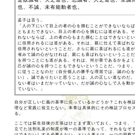
也、不誠、未有能動者也。
孟子は言う。
「人の下にいて目上の者の心を掴むことができないなら
ともまたできない。目上の者の心を掴むには道がある。
れないならば、上の者の心もまた掴むことはできないと
に信用されるには道がある。それは、親に仕えて喜ばれ
信用されないということだ。さらに親に喜ばれるにも道
省みて誠の心がなければ、親にも喜ばれないということ
を持つことにも道がある。それは、何が善であるかをよ
己が誠の心を持つこともできないということだ。つまり
に従うことなのだ（自分個人の勝手な理屈では、誠の心
い）。誠でありたいと思うことは、人の正しい道なのだ
ない者はいまだかっていない。だが誠の心なしで人を動
ていない。」
自分が正しい仁義の基準に沿っているかどうか？これを検
理など実践に役立たない。本章は具体的にその検証プロセ
る。
ここでは荻生徂徠の主張はひとまず置いておく。つまり、
立てた法刑礼楽の制度が唯一の基準であって、それをなぞ
はできないしする必要もない」という考えは、一つの洞察