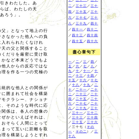
引きわたした。あ
二
／
三十三
／
三十
らば、わたしの天
四
／
三十五
／
三十
あろう」。
六
／
三十七
／
三十
八
／
三十九
／
四十
／
四十一
／
四十二
の父」となって地上の行
／
四十三
／
四十四
許さなかった他人への負
／
四十五
／
四十六
に入れられたくなけれ
で天の父と関係すること
盡心章句下
のくだりを厳密に受け取
うかなど本来どうでもよ
一
／
二
／
三
／
四
／
の他人からの反応ではな
五
／
六
／
七
／
八
／
九
／
十
／
十一
／
十
倫理を作る一つの究極の
二
／
十三
／
十四
／
十五
／
十六
／
十七
／
十八
／
十九
／
二
伝統的な他人との関係が
十
／
二十一
／
二十
けに囲まれて社会を構築
二
／
二十三
／
二十
デモクラシー、ナショナ
四
／
二十五
／
二十
六
／
二十七
／
二十
は、そのような時代に応
八
／
二十九
／
三十
会関係は、各人の想像の
／
三十一
／
三十二
なぜかといえばそれは、
／
三十三
／
三十四
／
三十五
／
三十六
、おそらく人間にとって
／三十七（
その
しまって互いに距離を取
一
・
その二
）／
三
倫理を構築しようとすれ
十八