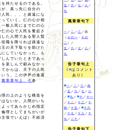
造を持たせるのである。
五
／
六
／
七
／
八
／
族が、真っ先に自分の
九
般人民、、、と疎遠にな
なっていく。仁の心が相
萬章章句下
え一般人民にまで仁の心
や仁の心で人民を奮起さ
一
／
二
／
三
／四
越した人間である聖人賢
（
その一
・
その
ら役職を降りれば疎遠な
二
）／
湯王の天下取りを助けた
五
／
六
／
七
／
八
／
気にしていなかった。も
九
苦しんでいたときであっ
」を楽しんで顧みなかっ
告子章句上
してからは、天下の人民
《
はコメント
という。この伊尹の進退
あり》
（
萬章章句上、七
参
一
／
二
／
三
／
四
／
五
／
六
／
七
／
八
倫理の上のような構造を
／
九
／
十
／
十一
ではないか。人間がいち
／
十二
／
十三
／
十
によってあらかじめ指定
四
／
十五
／
十六
、倫理としてまちがいが
／
十七
／
十八
／
十
の主張でいえば）不経済
九
／
二十
／
告子章句下