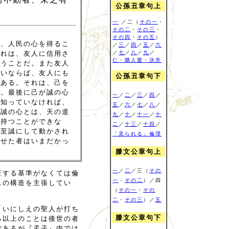
公孫丑章句上
一
／二（
その一
・
その二
・
その三
・
その四
・
その五
）
ば、人民の心を得るこ
／
三
／
四
／
五
／
六
／
七
／
八
／
九
／
それは、友人に信用さ
仁・隣人愛・決意
いうことだ。また友人
ないならば、友人にも
公孫丑章句下
がある。それは、己を
だ。最後に己が誠の心
一
／
二
／
三
／
四
／
く知っていなければ、
五
／
六
／
七
／
八
／
、誠の心とは、天の道
九
／
十
／
十一
／
十
を持つことができな
二
／
十三
／
十四
／
。至誠にして動かされ
「見られる」倫理
かせた者はいまだかっ
滕文公章句上
一
／
二
／三（
その
証する基準がなくては倫
一
・
その二
）／四
スの構造を主張してい
（
その一
・
その
二
・
その三
）／
五
「いにしえの聖人が打ち
滕文公章句下
る以上のことは後世の者
であるが『孟子』内では