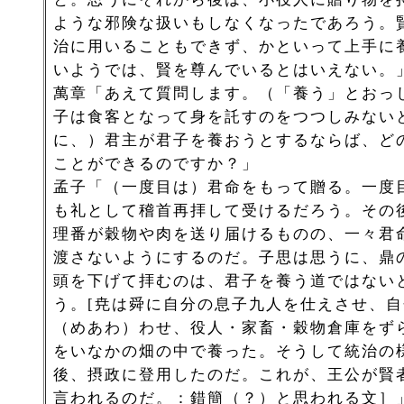
ような邪険な扱いもしなくなったであろう。
治に用いることもできず、かといって上手に
いようでは、賢を尊んでいるとはいえない。
萬章「あえて質問します。（「養う」とおっ
子は食客となって身を託すのをつつしみない
に、）君主が君子を養おうとするならば、ど
ことができるのですか？」
孟子「（一度目は）君命をもって贈る。一度
も礼として稽首再拝して受けるだろう。その
理番が穀物や肉を送り届けるものの、一々君
渡さないようにするのだ。子思は思うに、鼎
頭を下げて拝むのは、君子を養う道ではない
う。[尭は舜に自分の息子九人を仕えさせ、
（めあわ）わせ、役人・家畜・穀物倉庫をず
をいなかの畑の中で養った。そうして統治の
後、摂政に登用したのだ。これが、王公が賢
言われるのだ。：錯簡（？）と思われる文］