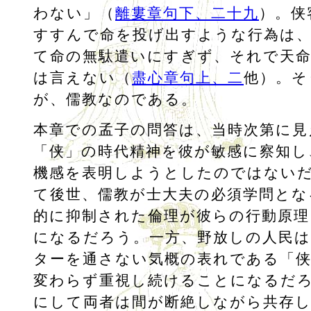
わない」（
離婁章句下、二十九
）。侠
すすんで命を投げ出すような行為は
て命の無駄遣いにすぎず、それで天
は言えない（
盡心章句上、二
他）。そ
が、儒教なのである。
本章での孟子の問答は、当時次第に見
「侠」の時代精神を彼が敏感に察知し
機感を表明しようとしたのではない
て後世、儒教が士大夫の必須学問とな
的に抑制された倫理が彼らの行動原
になるだろう。一方、野放しの人民
ターを通さない気概の表れである「侠
変わらず重視し続けることになるだ
にして両者は間が断絶しながら共存