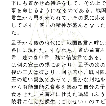
下にも置かせぬ待遇をして、その上
事を命じるようになるのである。戦
君主から恩を売られて、その恩に応
して尽す「侠」の精神が盛んとなっ
た。
孟子から後の時代に、戦国四君と呼ば
各国に現れた。すなわち、斉の孟嘗君
君、楚の春申君、魏の信陵君である。
は例の宣王の甥にあたり、孟子の次の
後の三人は彼より一回り若い。戦国四
王の近い親族であって、豊かな封地
から有能無能の食客を集めて自分の子
食させた。孟嘗君に仕えた馮驩（ふう
陵君に仕えた侯生（こうせい）のエ