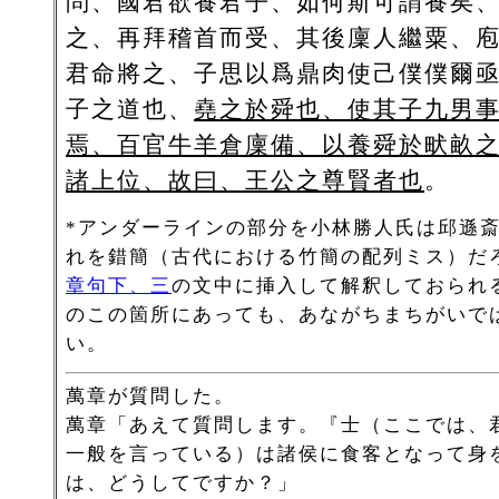
問、國君欲養君子、如何斯可謂養矣
之、再拜稽首而受、其後廩人繼粟、
君命將之、子思以爲鼎肉使己僕僕爾
子之道也、
堯之於舜也、使其子九男
焉、百官牛羊倉廩備、以養舜於畎畝
諸上位、故曰、王公之尊賢者也
。
*アンダーラインの部分を小林勝人氏は邱遜
れを錯簡（古代における竹簡の配列ミス）だ
章句下、三
の文中に挿入して解釈しておられ
のこの箇所にあっても、あながちまちがいで
い。
萬章が質問した。
萬章「あえて質問します。『士（ここでは、
一般を言っている）は諸侯に食客となって身
は、どうしてですか？」