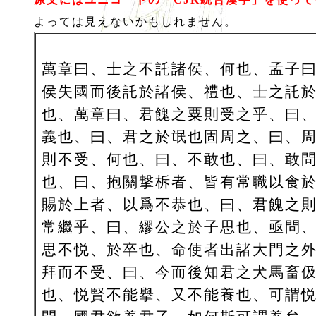
よっては見えないかもしれません。
萬章曰、士之不託諸侯、何也、孟子
侯失國而後託於諸侯、禮也、士之託
也、萬章曰、君餽之粟則受之乎、曰
義也、曰、君之於氓也固周之、曰、
則不受、何也、曰、不敢也、曰、敢
也、曰、抱關撃柝者、皆有常職以食
賜於上者、以爲不恭也、曰、君餽之
常繼乎、曰、繆公之於子思也、亟問
思不悦、於卒也、命使者出諸大門之
拜而不受、曰、今而後知君之犬馬畜
也、悦賢不能擧、又不能養也、可謂