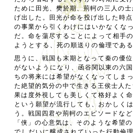
ために田光、樊於期、荊軻の三人の士
げ出した。田光が命を投げ出した時点
の事業から引くわけにはいかなくな
だ。命を蕩尽することによって相手
ようとする、死の順送りの倫理であ
思うに、戦国も末期となって秦の優
がないようになり、函谷関以東の六国
ちの将来には希望がなくなってしま
た絶望的気分の中で生きる王侯士人た
果は度外視しても美しくて格好よく
という願望が流行しても、おかしく
う。戦国四君や荊軻のエピソードな
「侠」の心意気は、そのような希望の
でしだいに醸成されていった行動倫