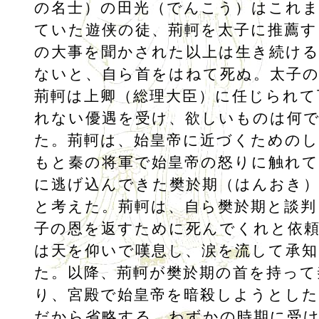
の名士）の田光（でんこう）はこれ
ていた遊侠の徒、荊軻を太子に推薦す
の大事を聞かされた以上は生き続け
ないと、自ら首をはねて死ぬ。太子
荊軻は上卿（総理大臣）に任じられて
れない優遇を受け、欲しいものは何
た。荊軻は、始皇帝に近づくための
もと秦の将軍で始皇帝の怒りに触れて
に逃げ込んできた樊於期（はんおき
と考えた。荊軻は、自ら樊於期と談判
子の恩を返すために死んでくれと依
は天を仰いで嘆息し、涙を流して承
た。以降、荊軻が樊於期の首を持って
り、宮殿で始皇帝を暗殺しようとした
だから省略する。わずかの時期に受