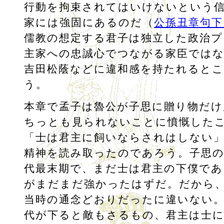
行動を拘束されてはいけないという
家には強固にあるのだ（
公孫丑章句下
儒教の想定する君子は独立した政治プ
主家への忠誠心でつながる家臣では
吉田松蔭などに違和感を持たれると
う。
本章で孟子は魯公が子思に贈り物だけ
ちっとも見られないことに憤慨した
「士は君主に飼いならされはしない
精神を読み取ったのであろう。子思の
代最末期で、まだ士は君主の下僕であ
がまだまだ強かったはずだ。だから
当時の通念どおりだったに違いない
代が下ると敵もさるもの、君主は士