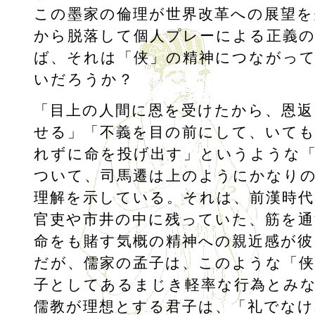
この墨家の倫理が世界改革への展望を
から脱落して個人プレーによる正義
ば、それは「侠」の精神につながっ
いだろうか？
「目上の人間に恩を受けたから、恩返
せる」「不義を目の前にして、いて
れずに命を投げ出す」というような
ついて、司馬遷は上のようにかなり
理解を示している。それは、前漢時
官吏や市井の中に残っていた、筋を
命をも賭す気概の精神への親近感が彼
だが、儒家の孟子は、このような「侠
子としてあるまじき軽率な行為とみ
儒教が理想とする君子は、「礼でなけ