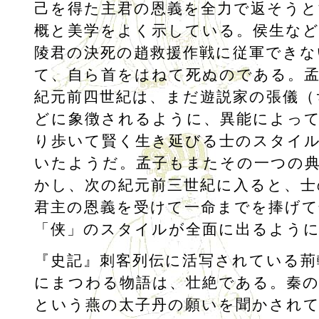
己を得た主君の恩義を全力で返そうと
概と美学をよく示している。侯生など
陵君の決死の趙救援作戦に従軍できな
て、自ら首をはねて死ぬのである。
紀元前四世紀は、まだ遊説家の張儀（
どに象徴されるように、異能によっ
り歩いて賢く生き延びる士のスタイ
いたようだ。孟子もまたその一つの
かし、次の紀元前三世紀に入ると、士
君主の恩義を受けて一命までを捧げ
「侠」のスタイルが全面に出るよう
『史記』刺客列伝に活写されている荊
にまつわる物語は、壮絶である。秦の
という燕の太子丹の願いを聞かされて