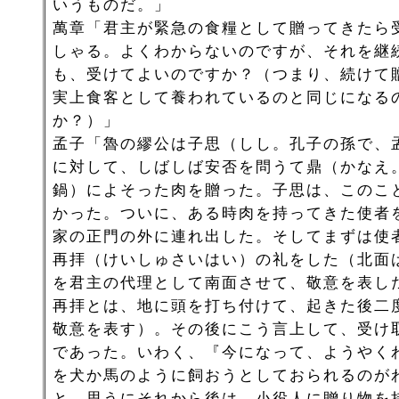
いうものだ。」
萬章「君主が緊急の食糧として贈ってきたら
しゃる。よくわからないのですが、それを継
も、受けてよいのですか？（つまり、続けて
実上食客として養われているのと同じになる
か？）」
孟子「魯の繆公は子思（しし。孔子の孫で、
に対して、しばしば安否を問うて鼎（かなえ
鍋）によそった肉を贈った。子思は、このこ
かった。ついに、ある時肉を持ってきた使者
家の正門の外に連れ出した。そしてまずは使
再拝（けいしゅさいはい）の礼をした（北面
を君主の代理として南面させて、敬意を表し
再拝とは、地に頭を打ち付けて、起きた後二
敬意を表す）。その後にこう言上して、受け
であった。いわく、『今になって、ようやく
を犬か馬のように飼おうとしておられるのが
と。思うにそれから後は、小役人に贈り物を