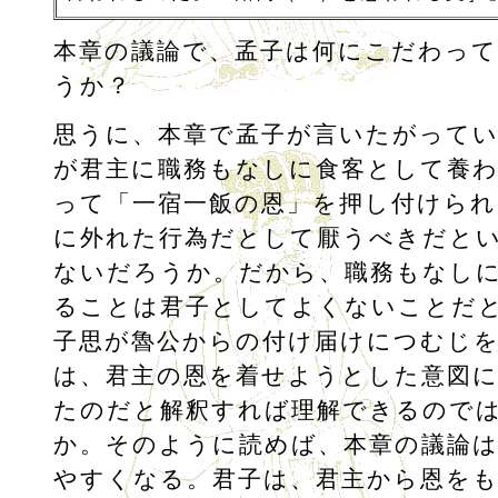
本章の議論で、孟子は何にこだわっ
うか？
思うに、本章で孟子が言いたがって
が君主に職務もなしに食客として養
って「一宿一飯の恩」を押し付けられ
に外れた行為だとして厭うべきだと
ないだろうか。だから、職務もなし
ることは君子としてよくないことだ
子思が魯公からの付け届けにつむじ
は、君主の恩を着せようとした意図
たのだと解釈すれば理解できるので
か。そのように読めば、本章の議論
やすくなる。君子は、君主から恩を