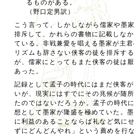
るものがある。
（野口定男訳）
こう言って、しかしながら儒家や墨
排斥して、かれらの書物に記載しな
ている。非戦兼愛を唱える墨家が主
リズムも辞さない侠客の徒を排斥す
が、儒家にとってもまた侠客の徒は
あった。
記録として孟子の時代にはまだ侠客
いが、現実にはすでにその兆候が随
たのではないだろうか。孟子の時代
想として墨家が隆盛を極めていた。墨
に利益のあることならば礼など気に
ずにどんどんやれ」という薦めを行