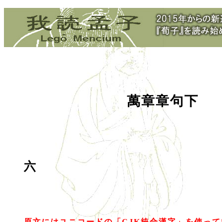
萬章章句下
六
原文にはユニコードの「CJK統合漢字」を使っ