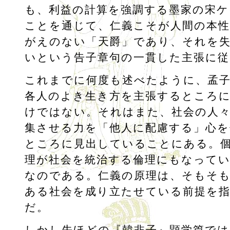
も、利益の計算を強調する墨家の宋ケ
ことを通じて、仁義こそが人間の本
がえのない「天爵」であり、それを
いという告子章句の一貫した主張に
これまでに何度も述べたように、孟
各人のよき生き方を主張するところ
けではない。それはまた、社会の人
集させる力を「他人に配慮する」心
ところに見出していることにある。
理が社会を統治する倫理にもなって
なのである。仁義の原理は、そもそ
ある社会を成り立たせている前提を
だ。
しかし先ほどの『韓非子』顕学篇では