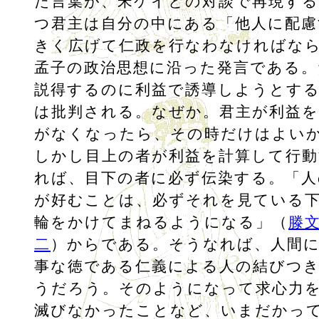
た言葉が、宋ケイとの対談で再現する
つ君主は自分の中にある「他人に配慮
きく広げて仁政を行なわなければな
孟子の政治思想に沿った発言である。
説得するのに利益で誘導しようとす
は批判される。なぜか。君主が利益を
がなくなったら、その時だけはよい
しかし目上の者が利益を計算して行
れば、目下の者に必ず伝染する。「人
が好むことは、必ずそれを見ている
輪をかけてまねるようになる」（
滕
二
）からである。そうなれば、人間
事な徳である仁義による人の結びつ
うだろう。そのようになって求心力
滅びなかったことなど、いまだかっ