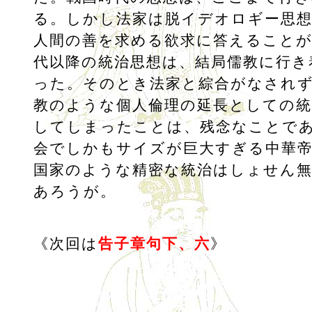
る。しかし法家は脱イデオロギー思
人間の善を求める欲求に答えること
代以降の統治思想は、結局儒教に行き
った。そのとき法家と綜合がなされ
教のような個人倫理の延長としての統
してしまったことは、残念なことで
会でしかもサイズが巨大すぎる中華
国家のような精密な統治はしょせん
あろうが。
《次回は
告子章句下、六
》