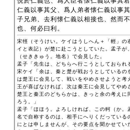
悦於仁義也、爲人臣者懐仁義以事其
仁義以事其父、爲人弟者懐仁義以事
子兄弟、去利懐仁義以相接也、然而
也、何必曰利。
宋牼（そうけい。ケイはうしへん＋「輕」の
イと表記）が楚に赴こうとしていた。孟子が
（せききゅう。地名）で会見した。
孟子「先生は、どちらへ行こうとしておられ
宋ケイ「余は、秦と楚が戦おうとしているの
は楚王に会見して、戦いをやめさせようと考
王が喜ばなければ、次は秦王に会見してやめ
楚王と秦王のどちらかは、きっと余の考えに
ろう。」
孟子「ほほう。よろしければ、この軻（か。
名で自称するのは、相手にへりくだっている
にとは申しませんが、その要点を聞かせてい