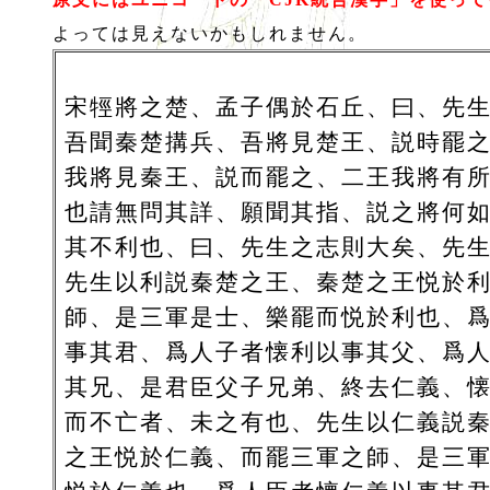
よっては見えないかもしれません。
宋牼將之楚、孟子偶於石丘、曰、先
吾聞秦楚搆兵、吾將見楚王、説時罷
我將見秦王、説而罷之、二王我將有
也請無問其詳、願聞其指、説之將何
其不利也、曰、先生之志則大矣、先
先生以利説秦楚之王、秦楚之王悦於
師、是三軍是士、樂罷而悦於利也、
事其君、爲人子者懐利以事其父、爲
其兄、是君臣父子兄弟、終去仁義、
而不亡者、未之有也、先生以仁義説
之王悦於仁義、而罷三軍之師、是三