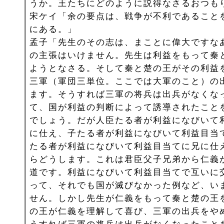
うか。王たちにどのように説得なさるおつも
宋ケイ「余の要点は、戦争が不利であること
にある。」
孟子「先生のその志は、まことに偉大ですな
の主張はいけません。先生は利益をもって秦
ようとなさる。そして秦と楚の王がその利益
三軍（軍団三単位。ここでは大軍のこと）の
ます。そうすれば三軍の将兵は出兵がなくな
て、国が利益の判断によって誘導されたこと
でしょう。だが人臣たる者が利益になびいて
に仕え、子たる者が利益になびいて利益目当
たる者が利益になびいて利益目当てに兄に仕
らどうします。これは君臣父子兄弟から仁義
道です。利益になびいて利益目当てで互いに
って、それでも国が滅びなかった例など、い
せん。しかし先生が仁義をもって秦と楚の王
の王が仁義を理解して喜び、三軍の出兵をや
うすれば三軍の将兵は出兵がなくなったこと