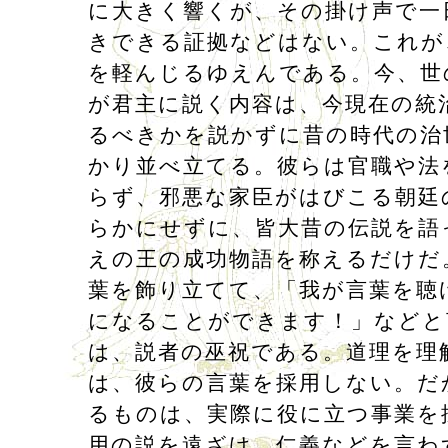
に大きく響くが、その掛け声で一
きできる証拠などはない。これが
を軽んじるゆえんである。今、世
が君主に説く内容は、今現在の統
るべきかを説かずに昔の時代の治
かり並べ立てる。彼らは官職や法
らず、邪悪な家臣がはびこる朝廷
らかにせずに、皆大昔の伝説を語
えの王の成功物語を称えるだけだ
葉を飾り立てて、「我が言葉を聴
になることができます！」などと
は、説者の巫祝である。道理を理
は、彼らの言葉を採用しない。だ
るものは、実際に役に立つ事業を
用の説を遠ざけ、仁義などを言わ