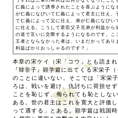
仁義によって誘導されたことを喜ぶようにな
が仁義になびいて仁義によって君主に仕え、
て仁義によって父に仕え、弟が仁義になびい
に仕える。こうして君臣父子兄弟が利益から
の道で互いに交際するようになるのです。こ
王者とならなかった者は、いまだかってあり
利益ばかりおっしゃるのです？」
本章の宋ケイ（宋「コウ」とも読ま
『韓非子』顕学篇に出てくる宋栄子（
のことに違いない。そこでは「宋栄
ろは、戦いを避け、仇討ちに荷担せず
ことを恥じず、侮られても恥としな
ある。世の君主はこれを寛大と評価し
って遇する」とある。顕学篇は戦国時