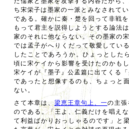
た儒家と墨家を攻撃する内容だから
ち宋栄子は墨家の一派とみなされて
である。確かに秦・楚を回って非戦を
もって君主を説得しようとする論法
家のそれに他ならない。その墨家の
では孟子がへりくだって敬愛してい
したことであろうか。ひょっとした
頃に宋ケイから影響を受けたのかも
宋ケイが『墨子』公孟篇に出てくる「
であったと想像するのも、ちょっと
ない。
さて本章は、
梁恵王章句上、一
の主張
のである。「王よ、仁義だけを唱え
て利益ばかりおっしゃるのです」と