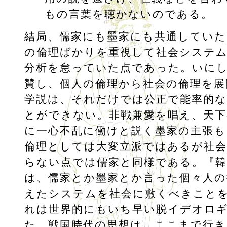
もの言葉を聴かないのである。
結局、儒家にも墨家にも共通していた
の倫理ばかりを重視して社会システ
分析を怠っていた点であった。いに
賛し、個人の倫理から社会の倫理を展
学説は、それだけでは公正で能率的な
とができない。非戦兼愛を唱え、天下
に一心不乱に働けと説く墨家の主張も
倫理としては大変立派ではあるが社
らない点では儒家と同様である。『韓
は、儒家とか墨家とか言った個々人の
えたシステムを社会に敷くべきこと
れは世界的にもいち早い脱イデオロ
た。戦国時代の思想は、ここまで行