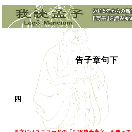
告子章句下
四
原文にはユニコードの「CJK統合漢字」を使っ