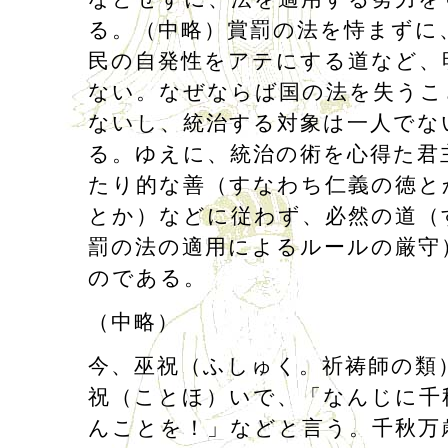
る。（中略）賞罰の法を恃まずに
民の自発性をアテにする道など、
ない。なぜならば国の法を失うこ
ないし、統治する対象は一人でな
る。ゆえに、統治の術を心得た君
たり的な善（すなわち仁義の徳と
とか）などに従わず、必然の道（
罰の法の適用によるルールの厳守
のである。
（中略）
今、巫祝（ふしゅく。祈祷師の類
祝（ことほ）いで、「なんじに千
んことを！」などと言う。千秋万