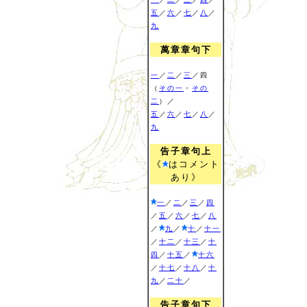
五
／
六
／
七
／
八
／
九
萬章章句下
一
／
二
／
三
／四
（
その一
・
その
二
）／
五
／
六
／
七
／
八
／
九
告子章句上
《
はコメント
あり》
一
／
二
／
三
／
四
／
五
／
六
／
七
／
八
／
九
／
十
／
十一
／
十二
／
十三
／
十
四
／
十五
／
十六
／
十七
／
十八
／
十
九
／
二十
／
告子章句下