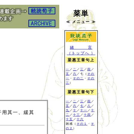
菜単
≪ メニュー ≫
緒 言
（トップへ ）
梁惠王章句上
一
／
二
／
三
／
四
／
五
／
六
／七（
その
一
・
その二
・
その
三
）
梁惠王章句下
一
／
二
／
三
／
四
／
五
／
六
／
七
／
八
／
九
／
十
／
十一
／
十
子用其一、緩其
二
／
十三
／
十四
／
十五
／
十六
雑感
（
その１
・
そ
の２
）