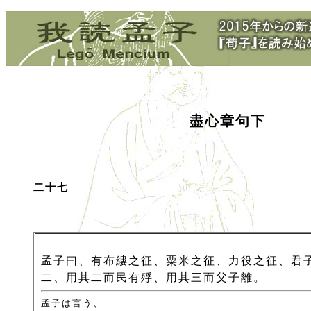
盡心章句下
二十七
孟子曰、有布縷之征、粟米之征、力役之征、君
二、用其二而民有殍、用其三而父子離。
孟子は言う、