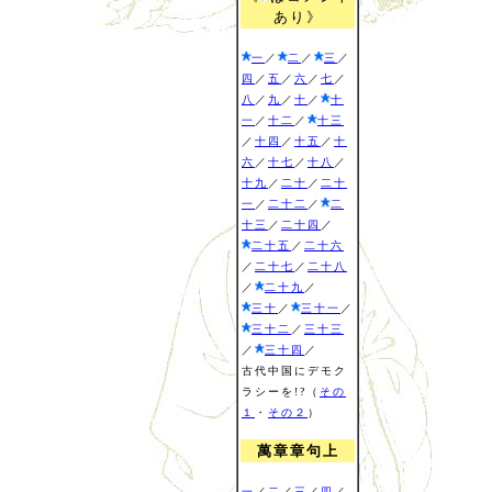
あり》
一
／
二
／
三
／
四
／
五
／
六
／
七
／
八
／
九
／
十
／
十
一
／
十二
／
十三
／
十四
／
十五
／
十
六
／
十七
／
十八
／
十九
／
二十
／
二十
一
／
二十二
／
二
十三
／
二十四
／
二十五
／
二十六
／
二十七
／
二十八
／
二十九
／
三十
／
三十一
／
三十二
／
三十三
／
三十四
／
古代中国にデモク
ラシーを!?（
その
１
・
その２
）
萬章章句上
一
／
二
／
三
／
四
／