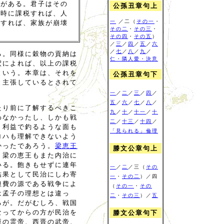
類がある。君子はその
公孫丑章句上
同時に課税すれば、人
一
／二（
その一
・
税すれば、家族が崩壊
その二
・
その三
・
その四
・
その五
）
／
三
／
四
／
五
／
六
／
七
／
八
／
九
／
る。同様に穀物の貢納は
仁・隣人愛・決意
釈によれば、以上の課税
という。本章は、それを
公孫丑章句下
と主張しているとされて
一
／
二
／
三
／
四
／
五
／
六
／
七
／
八
／
たり前に了解するべきこ
九
／
十
／
十一
／
十
わなかったし、しかも戦
二
／
十三
／
十四
／
、利益で釣るような面も
「見られる」倫理
ロハも理解できないよう
かったであろう。
梁恵王
滕文公章句上
、梁の恵王もまた内治に
いる。飽きもせずに連年
一
／
二
／三（
その
結果として民治にしわ寄
一
・
その二
）／四
浪費の源である戦争によ
（
その一
・
その
は孟子の理想とは違っ
二
・
その三
）／
五
るが。だがむしろ、戦国
なってからの方が民治を
滕文公章句下
漢の霊帝、西晋の武帝、