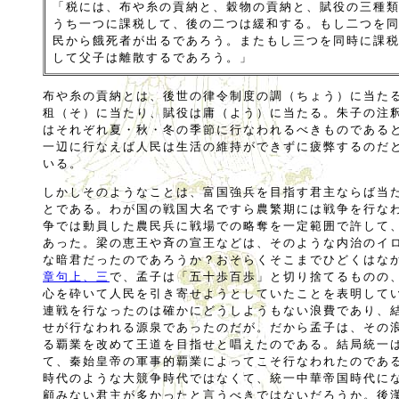
「税には、布や糸の貢納と、穀物の貢納と、賦役の三種
うち一つに課税して、後の二つは緩和する。もし二つを
民から餓死者が出るであろう。またもし三つを同時に課
して父子は離散するであろう。」
布や糸の貢納とは、後世の律令制度の調（ちょう）に当た
租（そ）に当たり、賦役は庸（よう）に当たる。朱子の注
はそれぞれ夏・秋・冬の季節に行なわれるべきものである
一辺に行なえば人民は生活の維持ができずに疲弊するのだ
いる。
しかしそのようなことは、富国強兵を目指す君主ならば当
とである。わが国の戦国大名ですら農繁期には戦争を行な
争では動員した農民兵に戦場での略奪を一定範囲で許して
あった。梁の恵王や斉の宣王などは、そのような内治のイ
な暗君だったのであろうか？おそらくそこまでひどくはな
章句上、三
で、孟子は「五十歩百歩」と切り捨てるものの
心を砕いて人民を引き寄せようとしていたことを表明して
連戦を行なったのは確かにどうしようもない浪費であり、
せが行なわれる源泉であったのだが。だから孟子は、その
る覇業を改めて王道を目指せと唱えたのである。結局統一
て、秦始皇帝の軍事的覇業によってこそ行なわれたのであ
時代のような大競争時代ではなくて、統一中華帝国時代に
顧みない君主が多かったと言うべきではないだろうか。後