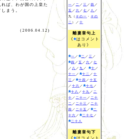
見れば、わが国の上皇た
一
／
二
／
三
／
四
／
てしまう。
五
／
六
／
七
／
八
／
九（
その一
・
その
二
）／
十
（2006.04.12)
離婁章句上
《
はコメント
あり》
一
／
二
／
三
／
四
／
五
／
六
／
七
／
八
／
九
／
十
／
十一
／
十二
／
十
三
／
十四
／
十五
／
十六
／
十七
／
十八
／
十九
／
二
十
／
二十一
／
二十
二
／
二十三
／
二十
四
／
二十五
／
二
十六
／
二十七
／
二十八
離婁章句下
《
はコメント