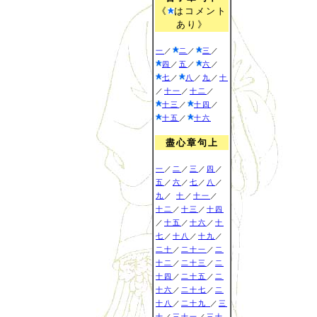
《
はコメント
あり》
一
／
二
／
三
／
四
／
五
／
六
／
七
／
八
／
九
／
十
／
十一
／
十二
／
十三
／
十四
／
十五
／
十六
盡心章句上
一
／
二
／
三
／
四
／
五
／
六
／
七
／
八
／
九
／
十
／
十一
／
十二
／
十三
／
十四
／
十五
／
十六
／
十
七
／
十八
／
十九
／
二十
／
二十一
／
二
十二
／
二十三
／
二
十四
／
二十五
／
二
十六
／
二十七
／
二
十八
／
二十九
／
三
十
／
三十一
／
三十