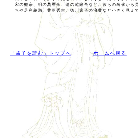
宋の徽宗、明の萬暦帝、清の乾隆帝など。彼らの奢侈から
ちや足利義満、豊臣秀吉、徳川家斉の浪費など小さく見え
「孟子を読む」トップへ
ホームへ戻る