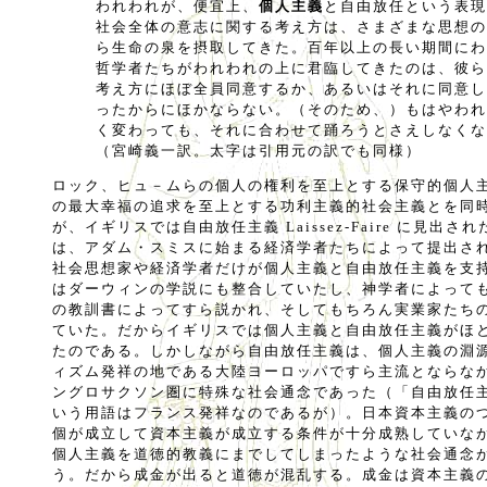
われわれが、便宜上、
個人主義
と自由放任という表現
社会全体の意志に関する考え方は、さまざまな思想の
ら生命の泉を摂取してきた。百年以上の長い期間にわ
哲学者たちがわれわれの上に君臨してきたのは、彼ら
考え方にほぼ全員同意するか、あるいはそれに同意し
ったからにほかならない。（そのため、）もはやわれ
く変わっても、それに合わせて踊ろうとさえしなくな
（宮崎義一訳。太字は引用元の訳でも同様）
ロック、ヒュ－ムらの個人の権利を至上とする保守的個人
の最大幸福の追求を至上とする功利主義的社会主義とを同
が、イギリスでは自由放任主義 Laissez-Faire に見出
は、アダム・スミスに始まる経済学者たちによって提出さ
社会思想家や経済学者だけが個人主義と自由放任主義を支
はダーウィンの学説にも整合していたし、神学者によって
の教訓書によってすら説かれ、そしてもちろん実業家たち
ていた。だからイギリスでは個人主義と自由放任主義がほ
たのである。しかしながら自由放任主義は、個人主義の淵
ィズム発祥の地である大陸ヨーロッパですら主流とならな
ングロサクソン圏に特殊な社会通念であった（「自由放任主義」 La
いう用語はフランス発祥なのであるが）。日本資本主義の
個が成立して資本主義が成立する条件が十分成熟していな
個人主義を道徳的教義にまでしてしまったような社会通念
う。だから成金が出ると道徳が混乱する。成金は資本主義