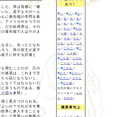
あり》
にした。斉は首都に「稷
ていた。孟子もその一人
一
／
二
／
三
／
ゆえに最先端の学問を集
四
／
五
／
六
／
七
／
い。アメリカやかつての
八
／
九
／
十
／
十
る。だが結局斉は、その
一
／
十二
／
十三
だけ最先端で人はそのま
／
十四
／
十五
／
十
六
／
十七
／
十八
／
十九
／
二十
／
二十
になるし、去ったとなれ
一
／
二十二
／
二
あろう、斉の宣王が孟子
十三
／
二十四
／
の孟子に対する評価と
二十五
／
二十六
／
二十七
／
二十八
でも望むことだが、己の
／
二十九
／
子の進退は、これまで主
三十
／
三十一
／
したら話にならないし、
三十二
／
三十三
はしなくてはならないだ
／
三十四
／
断と言うものである。進
古代中国にデモク
、十四
も参照）。
ラシーを!?（
その
１
・
その２
）
に強く惹きつけられる。
ばよいか？それが古今東
萬章章句上
の世界に参入することを
見出して世界への無限の
一
／
二
／
三
／
四
／