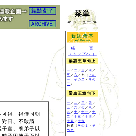
菜単
≪ メニュー ≫
緒 言
（トップへ ）
梁惠王章句上
一
／
二
／
三
／
四
／
五
／
六
／七（
その
一
・
その二
・
その
三
）
梁惠王章句下
一
／
二
／
三
／
四
／
五
／
六
／
七
／
八
／
九
／
十
／
十一
／
十
不可得、得侍同朝
二
／
十三
／
十四
／
、對曰、不敢請
十五
／
十六
雑感
（
その１
・
そ
孟子室、養弟子以
の２
）
、時子因陳子而以