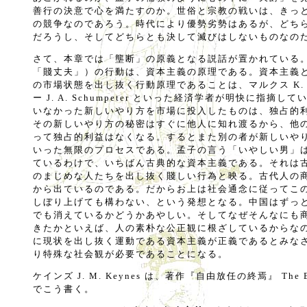
善行の決意で心を満たすのか。世俗と宗教の戦いは、きっ
の競争なのであろう。時代により優勢劣勢はあるが、どち
だろうし、そしてどちらとも決して滅びはしないものなの
さて、本章では「壟断」の原義となる説話が置かれている
「賤丈夫」）の行動は、資本主義の原理である。資本主義
の市場状態を出し抜く行動原理であることは、マルクス K. 
ー J. A. Schumpeter といった経済学者が明快に指摘
いなかった新しいやり方を市場に投入したものは、独占的
その新しいやり方の秘密はすぐに他人に知れ渡るから、他
って独占的利益はなくなる。するとまた別の者が新しいや
いった無限のプロセスである。孟子の言う「いやしい男」
ているわけで、いちばん古典的な資本主義である。それは
のまじめな人たちを出し抜く賤しい行為と映る。古代人の
から出ているのである。だからお上は社会通念に従ってこ
しぼり上げても構わない、という発想となる。中国はずっ
でも消えているかどうかあやしい。そしてなぜそんなにも
きたかといえば、人の素朴な公正観に根ざしているからな
に現状を出し抜く運動である資本主義が正義であるとみな
り特殊な社会観が必要であることになる。
ケインズ J. M. Keynes は、著作『自由放任の終焉』 The End o
でこう書く。