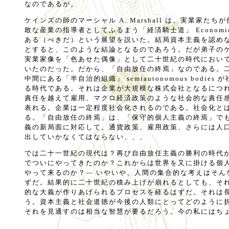
なのであるが。
ケインズの師のマーシャル A. Marshall は、実業家た
敢な産業の指導者としてふるまう「経済騎士道」 Economic C
ある（べきだ）という展望を説いた。結局資本主義を認め
とすると、このような結論となるのであろう。だが弟子の
実業家像を「色あせた偶像」として二十世紀の時代におい
いたのだった。だから、「自由放任の終焉」なのである。
中間にある「半自治的組織」 semiautonomous bodie
る時代である。それは企業が大規模な株式会社となるにつ
責任を越えて雇用、マクロ経済政策のような社会的な責任
表れる。企業は一定程度社会化されるのである。社会化と
る。「自由放任の終焉」は、「保守的個人主義の終焉」で
義の新局面に対応して、通貨政策、雇用政策、さらには人
出していかなくてはならない、、、
では二十一世紀の現代は？再び自由放任主義の勝利の時代
でついにやってきたのか？これからは世界を又に掛ける個
やって来るのか？― いやいや、人間の集合的な考えはそん
ずだ。結果的に二十世紀の積み上げが崩れるとしても、そ
的な大義が作りあげられるプロセスを経るはずだ。それは
う。資本主義と社会道徳が今後の人類にとってどのように
それを見通すのは相当な智慧が要るだろう。今の私にはち