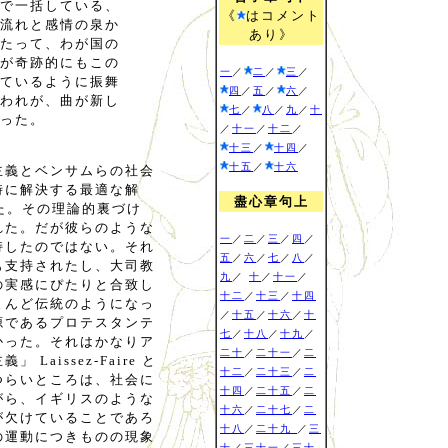
で一括している、
《
はコメント
流れと感情の泉か
あり》
たって、わが国の
が奇跡的にもこの
一
／
二
／
三
／
ているように振舞
四
／
五
／
六
／
われが、曲が新し
七
／
八
／
九
／
十
った。
／
十一
／
十二
／
十三
／
十四
／
十五
／
十六
主義とベンサムらの社会
時に解決する最適な解
盡心章句上
された。その理論的裏づけ
れた。だが彼らのような
一
／
二
／
三
／
四
／
持したのではない。それ
五
／
六
／
七
／
八
／
も支持されたし、大司教
九
／
十
／
十一
／
の実感にぴたりと合致し
十二
／
十三
／
十四
とんど伝統のようになっ
／
十五
／
十六
／
十
源であるプロテスタンテ
七
／
十八
／
十九
／
かった。それはかなりア
二十
／
二十一
／
二
issez-Faire と
十二
／
二十三
／
二
つらいところは、社会に
十四
／
二十五
／
二
がら、イギリスのような
十六
／
二十七
／
二
が欠けていることであろ
十八
／
二十九
／
三
の運動につきものの現象
十
／
三十一
／
三十