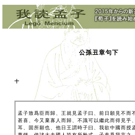
公孫丑章句下
十
孟子致爲臣而歸、王就見孟子曰、前日願見不而
甚喜、今又棄寡人而歸、不識可以繼此而得見乎
耳、固所願也、他日王謂時子曰、我欲中國而授
萬鍾、使諸大夫國人皆有所矜式、子盍爲我言之