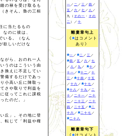
一
／
二
／
三
／
四
／
万鐘の禄を受け取るも
五
／
六
／
七
／
八
／
孫（きそん。魯の三桓
九（
その一
・
その
二
）／
十
任に当たるもの
。なのに彼は、
離婁章句上
でいる。（なん
《
はコメント
が欲しいだけな
あり》
一
／
二
／
三
／
いながら、おのれ一人
四
／
五
／
六
／
七
というのはこういう由
／
八
／
九
／
十
／
引き換えに不足してい
十一
／
十二
／
十
を警備するだけであっ
三
／
十四
／
十五
まり小高い丘に陣取っ
／
十六
／
十七
／
ってさや取りで利益を
十八
／
十九
／
二
心に従ってこれに課税
十
／
二十一
／
二十
まったのだ。」
二
／
二十三
／
二十
四
／
二十五
／
二
十六
／
二十七
／
高い丘」。その地に登
二十八
ら、転じて「利益や権
離婁章句下
《
はコメント