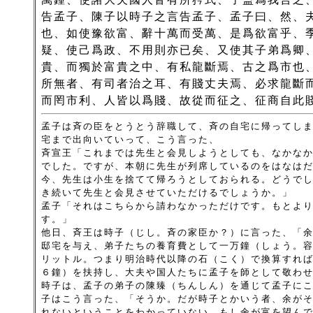
告孟子、陳子以時子之言告孟子、孟子曰、然、
也、如使豫欲富、辭十萬而受萬、是爲欲富乎、
疑、使己爲政、不用則亦已矣、又使其子弟爲卿
貴、而獨於富貴之中、有私龍斷焉、古之爲市也
所無者、有司者治之耳、有賤丈夫焉、必求龍斷
而罔市利、人皆以爲賤、故從而征之、征商自此
孟子は斉の臣をとうとう辞職して、斉の自宅に帰ってし
宅まで出向いていって、こう言った、
斉宣王「これまでは先生と会見しようとしても、なかな
でした。ですが、本朝に先生が列席しているのをはなは
今、先生は小生を捨てて帰ろうとしておられる。どうで
き続いて先生と会見させていただけるでしょうか。」
孟子「それはこちらから請わなかっただけです。もとよ
す。」
他日、斉王は時子（じし。斉の家臣か？）に言った、「
邸宅を与え、弟子たちの養育費として一万鐘（しょう。
リットル。つまり明治時代以降の石（こく）で換算すれ
６鐘）を扶持し、大夫や国人たちに孟子を師として敬わ
時子は、孟子の弟子の陳臻（ちんしん）を通じて孟子に
子はこう言った、「そうか。だが時子とかいう者、余が
れないということをわかっていない。もし余が富を望ん