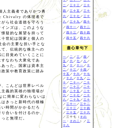
二
／
三十三
／
三十
ちが個人主義者でありかつ勇
四
／
三十五
／
三十
hivalry の体現者で
六
／
三十七
／
三十
ながら社会道徳を守ろう
八
／
三十九
／
四十
ケインズは、このような
／
四十一
／
四十二
て懐疑的な展望を持って
／
四十三
／
四十四
二十世紀は国家と個人の
／
四十五
／
四十六
s が社会の主要な担い手とな
盡心章句下
れて、伝統的な株主への
感に目覚めていくことに
一
／
二
／
三
／
四
／
はすなわち大衆化であ
五
／
六
／
七
／
八
／
もあった。国家は資本主
九
／
十
／
十一
／
十
二
／
十三
／
十四
／
口政策や教育政策に踏み
十五
／
十六
／
十七
／
十八
／
十九
／
二
十
／
二十一
／
二十
が、こんどは世界レベル
二
／
二十三
／
二十
人主義的英雄の独壇場が
四
／
二十五
／
二十
六
／
二十七
／
二十
なに簡単に変わらないは
八
／
二十九
／
三十
れはきっと新時代の積極
／
三十一
／
三十二
長い時間がかかるだろ
／
三十三
／
三十四
折り合いを付けるのか、
／
三十五
／
三十六
／三十七（
その
ょっと無理だ。
一
・
その二
）／
三
十八