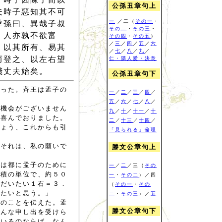
公孫丑章句上
夫時子惡知其不可
一
／二（
その一
・
季孫曰、異哉子叔
その二
・
その三
・
、人亦孰不欲富
その四
・
その五
）
／
三
／
四
／
五
／
六
、以其所有、易其
／
七
／
八
／
九
／
而登之、以左右望
仁・隣人愛・決意
賤丈夫始矣。
公孫丑章句下
まった。斉王は孟子の
一
／
二
／
三
／
四
／
五
／
六
／
七
／
八
／
か機会がございません
九
／
十
／
十一
／
十
だ喜んでおりました。
二
／
十三
／
十四
／
しょう、これからも引
「見られる」倫理
りそれは、私の願いで
滕文公章句上
余は都に孟子のために
一
／
二
／三（
その
容積の単位で、約５０
一
・
その二
）／四
ばだいたい１石＝３．
（
その一
・
その
せたいと思う。」
二
・
その三
）／
五
このことを伝えた。孟
滕文公章句下
そんな申し出を受けら
でいるのならば、なん