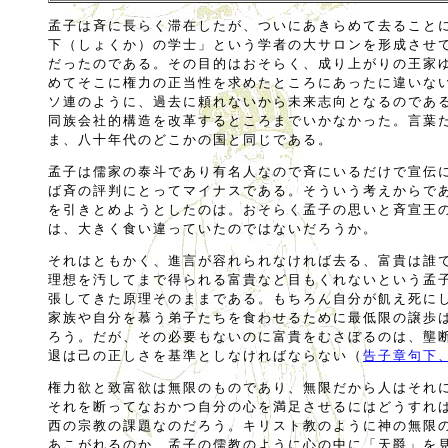
孟子は斉に長らく滞在したが、ついにあきらめて去ること
下（しょくか）の学士」という学者の大サロンを形成させ
だったのである。その目的はおそらく、成り上がりの王家
めてそこに権力の正当性を求めたところにあったに違いな
ソ連のように、過去に頼れないから未来志向となるのであ
同族会社的構造を改革するところまでいかなかった。言葉
ま、八十年代のどこかの国と同じである。
孟子は儒家の泰斗であり有名人なので斉にいるだけで宣伝
ば斉の評判にとってマイナスである。そういう考えからで
を引きとめようとしたのは。おそらく孟子の思いと斉宣王
は、大きく食い違っていたのではないだろうか。
それはともかく、進言が容れられなければ去る、富貴は誰
理想を汚してまで得られる富貴など目もくれないという孟
張してきた原理そのままである。もちろん自分が飢え死に
家族や自分を慕う弟子たちを食わせるために最低限の譲歩
ろう。だが、その必要もないのに富貴をむさぼるのは、壟
退は己の正しさを基準としなければならない（
告子章句下
権力欲と致富欲は無限のものであり、無限だから人はそれ
それを断ってなおかつ自分の心を満足させるにはどうすれ
西の宗教の課題なのだろう。キリスト教のように神の無限
あこがれるのか、孟子の儒教のように心の中に「天爵」を