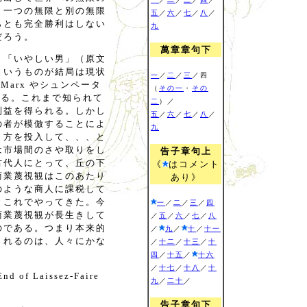
と一つの無限と別の無限
五
／
六
／
七
／
八
／
らとも完全勝利はしない
九
だろう。
萬章章句下
。「いやしい男」（原文
というものが結局は現状
一
／
二
／
三
／四
Marx やシュンペータ
（
その一
・
その
している。これまで知られて
二
）／
利益を得られる。しかし
五
／
六
／
七
／
八
／
の者が模倣することによ
九
り方を投入して、、、と
は市場間のさや取りをし
告子章句上
古代人にとって、丘の下
《
はコメント
商業蔑視観はこのあたり
あり》
のような商人に課税して
とこれでやってきた。今
一
／
二
／
三
／
四
商業蔑視観が長生きして
／
五
／
六
／
七
／
八
のである。つまり本来的
／
九
／
十
／
十一
されるのは、人々にかな
／
十二
／
十三
／
十
四
／
十五
／
十六
／
十七
／
十八
／
十
f Laissez-Faire
九
／
二十
／
告子章句下