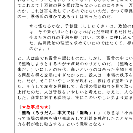
でこれまで十万鐘の禄を受け取らなかったのに今さら一
のか。これは富を欲しているのではないのだ。かつて季
の一、季孫氏の誰かであろう）は言ったものだ、
奇っ怪なるかな、子叔疑（ししゅくぎ）は。政治の
は、その策が用いられなければただ辞職するだけだ
今またおのれの子弟を卿（けい。大臣）に押し込ん
だ、結局政治の理想を求めていたのではなくて、禄
のかよ。）
と。人は誰でも富貴を望むものだ。しかし、富貴の中に
で壟断しようとするのが子叔疑のやり方なのだ。（壟断
来だ。）いにしえの時代、商いというのは余った産物と
る商品を得る交易にすぎなかった。役人は、市場の秩序
た。だが、そこにいやしい男が現れた。彼は必ず壟断つ
た。そうして左右を見回して、市場の需給動向を見て取
上げたのだ。人は皆彼をいやしいと考えた。ゆえに、人
した。商業に対する課税は、実にこのいやしい男より始
《
★故事成句★
》
「壟断（ろうだん。本文では「龍断」）」
（原意は「小
って市場の動向を独り先読みして利益を独占したことか
力を我が物に独占する」という意味となる）