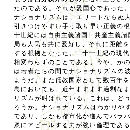
たのである。それが愛国心であった
ナショナリズムは、エリートならぬ
引きつけやすい手っ取り早い正義の
十世紀には自由主義諸国・共産主義諸
局も人民も共に愛好し、それに距離を
する根拠となった。二十一世紀の現代
相変わらずのことである。今や、か
は若者たちの間でナショナリズムの
ようだ。また儒教国家として数百年を
島においても、近年ますます過剰な
リズムが叫ばれている。これは、ど
ろうか。ナショナリズムはわかりや
であり、しかも都市化が進んでバラ
衆にアピールする力が強い倫理であ