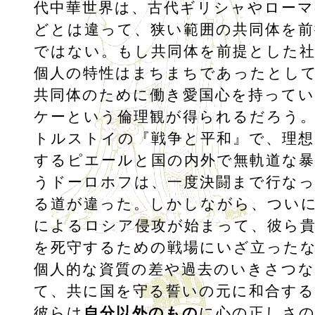
代中華世界は、古代ギリシャやローマ
どとは違って、狭い範囲の共同体を前
ではない。もし共同体を前提とした
個人の特性はまちまちであったとし
共同体のために働き愛国心を持ってい
ケーという倫理観が得られるだろう。
トルストイの『戦争と平和』で、理想
するピエールと国の内外で無軌道な暴
うドーロホフは、一度決闘まで行な
る道が違った。しかしながら、つい
によるロシア侵攻が始まって、彼ら
を死守するための戦場にいざ立った
個人的な資質の差や過去のいきさつ
て、共に国を守る誓いの元に和合す
彼らは
自分以外のもの
に心の正しさの