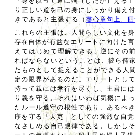
「身を以って道に殉（したが）える
り正しい道を己の身にしっかり備え
きであると主張する（
盡心章句上、四
これらの主張は、人間らしい文化を
存在自体が有益なエリートに向けた言
えてはじめて理解できる。逆にその
ればならないということは、彼ら儒
たものとして捉えることができる人
定の限界があるのだ。エリートとし
持って親には孝行を尽くし、主君に
り義を守る。それはいわば気概によ
たルール遵守の根性であり、あるべき
序を守る「天吏」としての強烈な自
なさしめる自己規律である。しかし