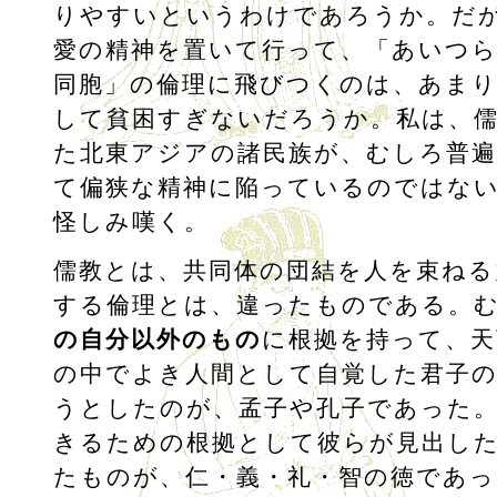
りやすいというわけであろうか。だ
愛の精神を置いて行って、「あいつ
同胞」の倫理に飛びつくのは、あまり
して貧困すぎないだろうか。私は、
た北東アジアの諸民族が、むしろ普遍
て偏狭な精神に陥っているのではな
怪しみ嘆く。
儒教とは、共同体の団結を人を束ねる
する倫理とは、違ったものである。
の自分以外のもの
に根拠を持って、天
の中でよき人間として自覚した君子
うとしたのが、孟子や孔子であった
きるための根拠として彼らが見出し
たものが、仁・義・礼・智の徳であ