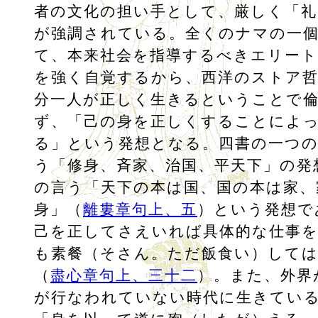
者の文化の担い手として、厳しく「礼
が強調されている。全くのナマの一
て、本来社会を指導するべきエリー
を強く自覚するから、西洋のストア
分一人が正しく生きるということで
ず、「己の身を正しくすることによ
る」という発想となる。四書の一つの
う「修身、斉家、治国、平天下」の発
の言う「天下の本は国、国の本は家、
身」（
離婁章句上、五
）という発想で
己を正してさえいれば具体的な仕事
も素餐（そさん。ただ飯食い）して
（
盡心章句上、三十二
）。また、外界
が行なわれていない時代に生きてい