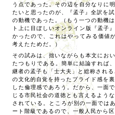
う点であった。その辺を自分なりに
たいと思ったのが、『孟子』全訳を
の動機であった。（もう一つの動機
ト上に目ぼしいオンライン版『孟子
かったので、これはやってみる価値
考えたためだ。）
その試みは、拙いながらも本文にお
たつもりである。簡単に結論すれば
継者の孟子も「士大夫」と総称される
の文化的自覚を持ったプライド感を
した倫理感であろう。だから、一面で
じる市民社会の道徳とも言えるような
されている。ところが別の一面では
ート階級であるので、一般人民から区