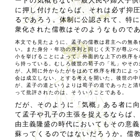
ートの気概もない一般人民や婦人子供
に押し付けたならば、それは必ず抑
るであろう。体制に公認されて、特に
衆化された儒教はそのようなもので
本文でも見たように、孟子の儒教は君主への無条
い。また身分・年功の序列と同じく天下が尊ぶべ
小を挙げることによって、外面的な上下の秩序を
ら持っている。むしろ後世の荀子の「礼」やその
が、人間に外からたがをはめて秩序を権力によっ
会は成立しない、とする考えを開いた。後世の中
が、孟子の道というよりは荀子の道であったと清
って批評されたのは、そういうことである。
だが、そのように「気概」ある者に
て孟子や孔子の主張を捉えるならば、
由主義隆盛の時代においてもその意義
蘇ってくるのではないだろうか。儒