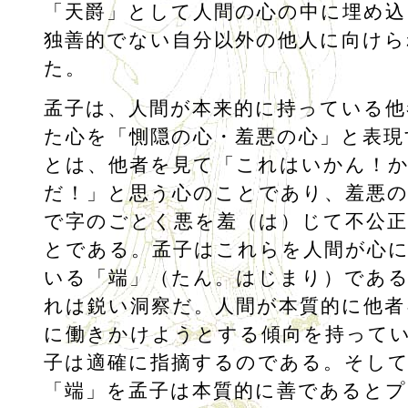
「天爵」として人間の心の中に埋め込
独善的でない自分以外の他人に向けら
た。
孟子は、人間が本来的に持っている他
た心を「惻隠の心・羞悪の心」と表現
とは、他者を見て「これはいかん！
だ！」と思う心のことであり、羞悪
で字のごとく悪を羞（は）じて不公
とである。孟子はこれらを人間が心
いる「端」（たん。はじまり）であ
れは鋭い洞察だ。人間が本質的に他者
に働きかけようとする傾向を持って
子は適確に指摘するのである。そし
「端」を孟子は本質的に善であるとプ