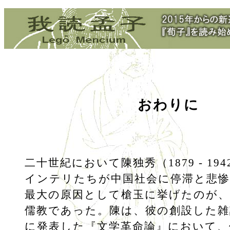
おわりに
二十世紀において陳独秀（1879 - 19
インテリたちが中国社会に停滞と悲
最大の原因として槍玉に挙げたのが、
儒教であった。陳は、彼の創設した雑
に発表した『文学革命論』において、