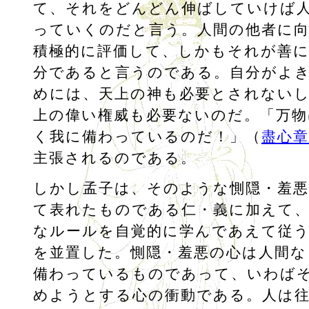
て、それをどんどん伸ばしていけば
っていくのだと言う。人間の他者に
積極的に評価して、しかもそれが善
分であると言うのである。自分がよ
めには、天上の神も必要とされない
上の偉い権威も必要ないのだ。「万物
く我に備わっているのだ！」（
盡心章
主張されるのである。
しかし孟子は、そのような惻隠・羞
て表れたものである仁・義に加えて
なルールを自覚的に学んであえて従
を並置した。惻隠・羞悪の心は人間な
備わっているものであって、いわば
めようとする心の衝動である。人は