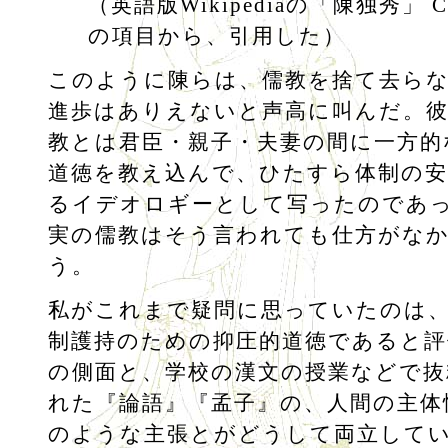
（英語版Wikipediaの「陳独秀」 Che
の項目から、引用した）
このように陳らは、儒教を捨て去ら
進歩はありえないと声高に叫んだ。
教とは君臣・親子・夫妻の間に一方的
道徳を教え込んで、ひたすら体制の安
るイデオロギーとして写ったのであ
実の儒教はそう言われても仕方がな
う。
私がこれまで疑問に思っていたのは
制護持のための抑圧的道徳であると評
の側面と、学校の漢文の授業などで抜
れた『論語』『孟子』の、人間の主体
のような主張とがどうして両立して