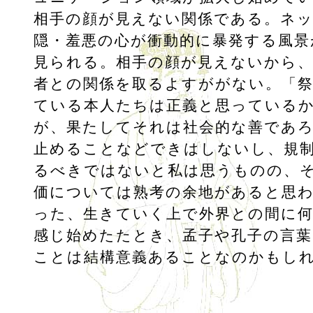
相手の顔が見えない関係である。ネ
隠・羞悪の心が衝動的に暴発する風景
見られる。相手の顔が見えないから
者との関係を取るよすががない。「
ている本人たちは正義と思っている
が、果たしてそれは社会的な善であ
止めることなどできはしないし、規
るべきではないと私は思うものの、
価については熟考の余地があると思
った、生きていく上で外界との間に
感じ始めたたとき、孟子や孔子の言
ことは結構意義あることなのかもし