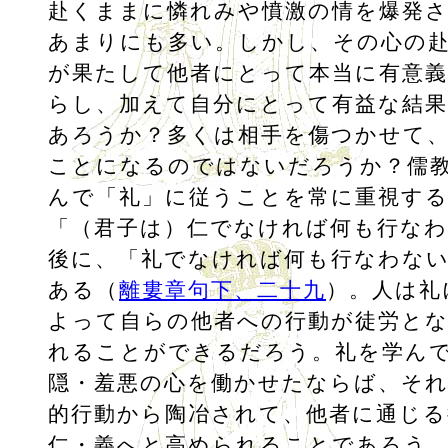
赴くままに憐れみや憤激の情を爆発
あまりにも多い。しかし、その心の
が果たして他者にとって本当に有意
らし、加えて自分にとって有益な結
あろうか？多くは相手を傷つかせて
ことになるのではないだろうか？儒
んで「礼」に従うことを常に重視する
「（君子は）仁でなければ何も行な
後に、「礼でなければ何も行なわな
ある（
離婁章句下、二十九
）。人は礼
よって自らの他者への行動が徒労と
れることができるだろう。礼を学ん
隠・羞悪の心を働かせたならば、そ
的行動から陶冶されて、他者に通じ
仁・義へと高められることであろう