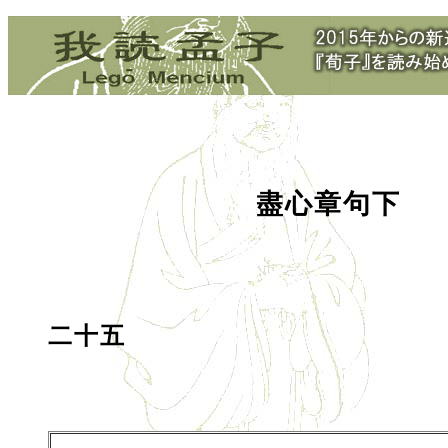
盡心章句下
二十五