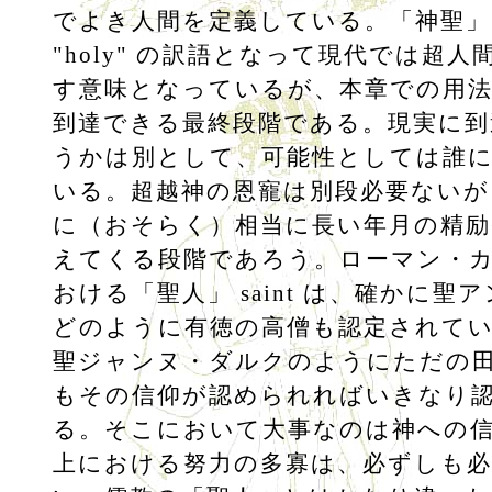
でよき人間を定義している。「神聖」
"holy" の訳語となって現代では超
す意味となっているが、本章での用
到達できる最終段階である。現実に到
うかは別として、可能性としては誰
いる。超越神の恩寵は別段必要ないが
に（おそらく）相当に長い年月の精励
えてくる段階であろう。ローマン・
おける「聖人」 saint は、確かに聖
どのように有徳の高僧も認定されて
聖ジャンヌ・ダルクのようにただの
もその信仰が認められればいきなり
る。そこにおいて大事なのは神への
上における努力の多寡は、必ずしも必