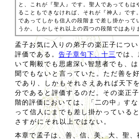
と、これが『聖人』です。聖人であってもは
ることもできなければ、それが『神人』です
であってしかも信人の段階まで差し掛かって
うか。しかしそれ以上の四つの段階ではあり
孟子お気に入りの弟子の楽正子につい
評価である。
告子章句下、十三
では、
いて剛毅でも思慮深い智慧者でも、は
聞でもないと言っていた。ただ善を
であり、しかもそれさえあれば天下
分であると評価するのだ。その楽正子
階的評価においては、「二の中」すな
って信人にまでも差し掛かっている
さすがにそれ以上ではない。
本章で孟子は、善、信、美、大、聖、