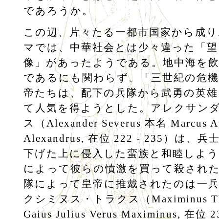
であろうか。
この辺、片々たる一都市国家から成り
マでは、中華社会とは少々違った「望
像」があったようである。地中海を飲
であるにも関わらず、「三世紀の危機
帝たちは、配下の兵隊から武勇の英雄
て人気を得ようとした。アレクサン
ス（Alexander Severus 本名 Marcus Au
Alexandrus, 在位 222 - 235）
下げた上に侵入した蛮族と和睦しよ
によって彼らの憤激を買って殺され
隊によって皇帝に推戴されたのは一
クシミヌス・トラクス（Maximinus Th
Gaius Julius Verus Maximinus, 在位