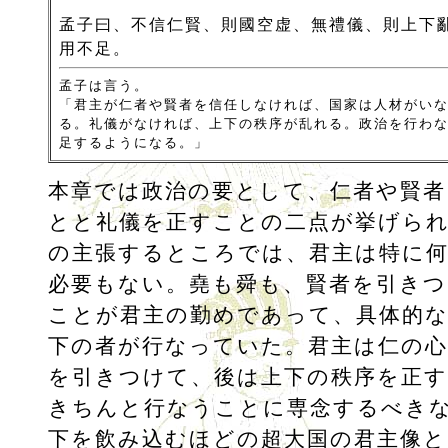
孟子曰、不信仁賢、則國空虚、無禮儀、則上下
用不足。
孟子は言う。
「君主が仁者や賢者を信任しなければ、国家は人材がい
る。礼儀がなければ、上下の秩序が乱れる。政治を行わ
足するようになる。」
本章では政治の要として、仁者や賢者
とと礼儀を正すことの二点が挙げら
の主張するところでは、君主は特に
必要もない。堯も舜も、賢者を引きつ
ことが君主の勤めであって、具体的な
下の者が行なっていた。君主は仁の心
を引きつけて、後は上下の秩序を正
きちんと行なうことに専念するべき
下を飲み込むほどの超大国の君主像