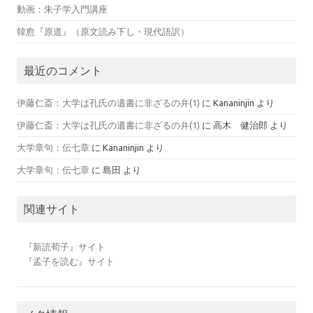
動画：朱子学入門講座
韓愈『原道』（原文読み下し・現代語訳）
最近のコメント
伊藤仁斎：大学は孔氏の遺書に非ざるの弁(1)
に
Kananinjin
より
伊藤仁斎：大学は孔氏の遺書に非ざるの弁(1)
に
高木 健治郎
より
大学章句：伝七章
に
Kananinjin
より
大学章句：伝七章
に
島田
より
関連サイト
『新読荀子』サイト
『孟子を読む』サイト