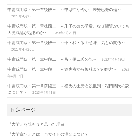
中庸或問跋・第一章後段三 ～中は性か否か、未発已発の論～
2023年4月25日
中庸或問跋・第一章後段二 ～朱子の論の矛盾、なぜ聖賢がいても
天災戦乱が起るのか～
2023年4月21日
中庸或問跋・第一章後段一 ～中・和・致の意味、気との関係～
2023年4月20日
中庸或問跋・第一章中段二 ～呂・楊二氏の説～
2023年4月19日
中庸或問跋・第一章中段一 ～道也者から慎独までの解釈～
2023
年4月17日
中庸或問跋・第一章前段三 ～楊氏の王安石説批判・程門四氏の説
について～
2023年4月15日
固定ページ
『大学』を読もうと思った理由
『大学章句』とは・当サイトの漢文について