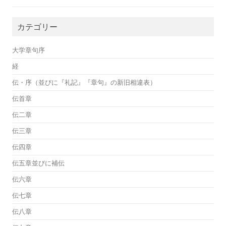
カテゴリー
大学章句序
経
伝・序（並びに『礼記』『章句』の新旧相違表）
伝首章
伝二章
伝三章
伝四章
伝五章並びに補伝
伝六章
伝七章
伝八章