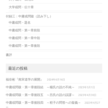
大学或問・伝十章
付録三：中庸或問跋（読み下し）
中庸或問・題名
中庸或問・第一章前段
中庸或問・第一章中段
中庸或問・第一章後段
書評
最近の投稿
福谷彬『南宋道学の展開』
2024年6月16日
中庸或問跋・第一章後段結 ～楊氏の説の不純～
2023年5月1日
中庸或問跋・第一章後段五 ～呂氏の説の誤謬～
2023年4月30日
中庸或問跋・第一章後段四 ～程子の問答への疑義～
2023年4月27
日