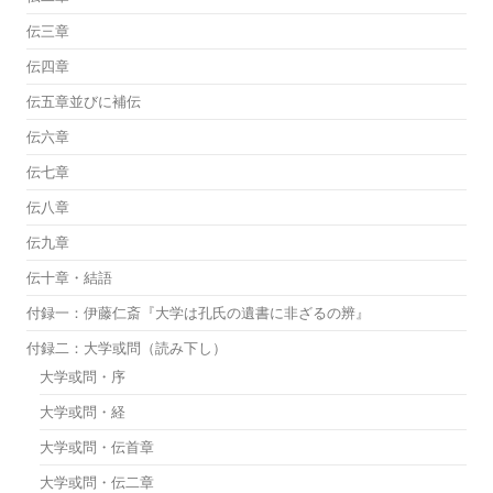
伝三章
伝四章
伝五章並びに補伝
伝六章
伝七章
伝八章
伝九章
伝十章・結語
付録一：伊藤仁斎『大学は孔氏の遺書に非ざるの辨』
付録二：大学或問（読み下し）
大学或問・序
大学或問・経
大学或問・伝首章
大学或問・伝二章