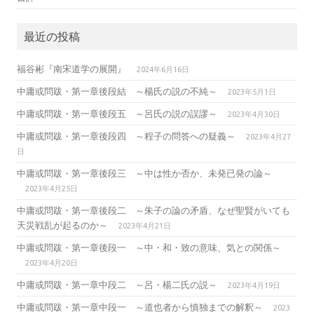
最近の投稿
福谷彬『南宋道学の展開』
2024年6月16日
中庸或問跋・第一章後段結 ～楊氏の説の不純～
2023年5月1日
中庸或問跋・第一章後段五 ～呂氏の説の誤謬～
2023年4月30日
中庸或問跋・第一章後段四 ～程子の問答への疑義～
2023年4月27
日
中庸或問跋・第一章後段三 ～中は性か否か、未発已発の論～
2023年4月25日
中庸或問跋・第一章後段二 ～朱子の論の矛盾、なぜ聖賢がいても
天災戦乱が起るのか～
2023年4月21日
中庸或問跋・第一章後段一 ～中・和・致の意味、気との関係～
2023年4月20日
中庸或問跋・第一章中段二 ～呂・楊二氏の説～
2023年4月19日
中庸或問跋・第一章中段一 ～道也者から慎独までの解釈～
2023