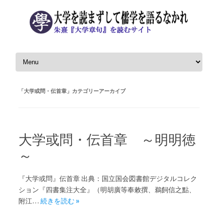
コンテンツへスキップ
「
大学或問・伝首章
」カテゴリーアーカイブ
大学或問・伝首章 ～明明徳
～
『大学或問』伝首章 出典：国立国会図書館デジタルコレク
ション『四書集注大全』（明胡廣等奉敕撰、鵜飼信之點、
附江…
続きを読む »