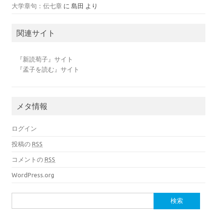
大学章句：伝七章
に
島田
より
関連サイト
『新読荀子』サイト
『孟子を読む』サイト
メタ情報
ログイン
投稿の
RSS
コメントの
RSS
WordPress.org
検索: