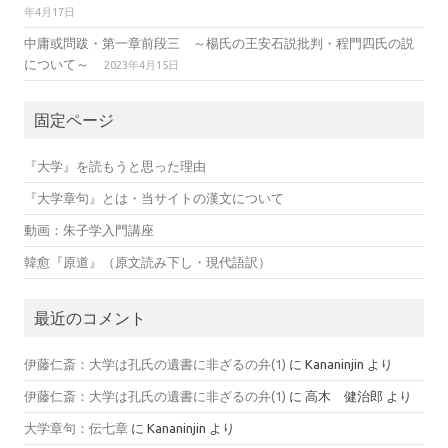
年4月17日
中庸或問跋・第一章前段三 ～楊氏の王安石説批判・程門四氏の説
について～
2023年4月15日
固定ページ
『大学』を読もうと思った理由
『大学章句』とは・当サイトの漢文について
動画：朱子学入門講座
韓愈『原道』（原文読み下し・現代語訳）
最近のコメント
伊藤仁斎：大学は孔氏の遺書に非ざるの弁(1)
に
Kananinjin
より
伊藤仁斎：大学は孔氏の遺書に非ざるの弁(1)
に
高木 健治郎
より
大学章句：伝七章
に
Kananinjin
より