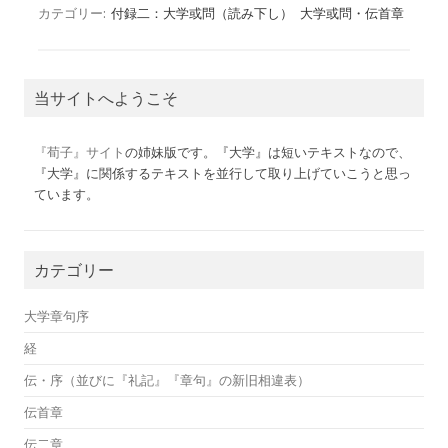
カテゴリー:
付録二：大学或問（読み下し）
大学或問・伝首章
当サイトへようこそ
『荀子』サイト
の姉妹版です。『大学』は短いテキストなので、
『大学』に関係するテキストを並行して取り上げていこうと思っ
ています。
カテゴリー
大学章句序
経
伝・序（並びに『礼記』『章句』の新旧相違表）
伝首章
伝二章