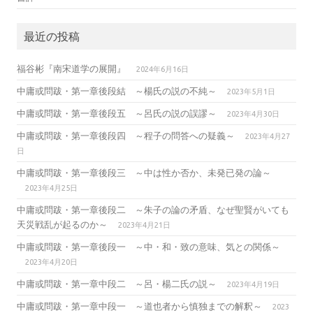
最近の投稿
福谷彬『南宋道学の展開』
2024年6月16日
中庸或問跋・第一章後段結 ～楊氏の説の不純～
2023年5月1日
中庸或問跋・第一章後段五 ～呂氏の説の誤謬～
2023年4月30日
中庸或問跋・第一章後段四 ～程子の問答への疑義～
2023年4月27
日
中庸或問跋・第一章後段三 ～中は性か否か、未発已発の論～
2023年4月25日
中庸或問跋・第一章後段二 ～朱子の論の矛盾、なぜ聖賢がいても
天災戦乱が起るのか～
2023年4月21日
中庸或問跋・第一章後段一 ～中・和・致の意味、気との関係～
2023年4月20日
中庸或問跋・第一章中段二 ～呂・楊二氏の説～
2023年4月19日
中庸或問跋・第一章中段一 ～道也者から慎独までの解釈～
2023