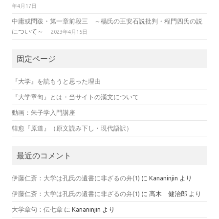
年4月17日
中庸或問跋・第一章前段三 ～楊氏の王安石説批判・程門四氏の説
について～
2023年4月15日
固定ページ
『大学』を読もうと思った理由
『大学章句』とは・当サイトの漢文について
動画：朱子学入門講座
韓愈『原道』（原文読み下し・現代語訳）
最近のコメント
伊藤仁斎：大学は孔氏の遺書に非ざるの弁(1)
に
Kananinjin
より
伊藤仁斎：大学は孔氏の遺書に非ざるの弁(1)
に
高木 健治郎
より
大学章句：伝七章
に
Kananinjin
より