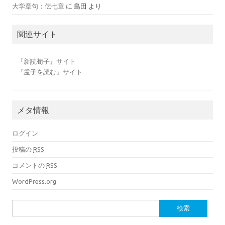
大学章句：伝七章
に
島田
より
関連サイト
『新読荀子』サイト
『孟子を読む』サイト
メタ情報
ログイン
投稿の
RSS
コメントの
RSS
WordPress.org
検索: