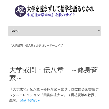
コンテンツへスキップ
「
大学或問・伝八章
」カテゴリーアーカイブ
大学或問・伝八章 ～修身斉
家～
『大学或問』伝八章～修身斉家～ 出典：国立国会図書館デ
ジタルコレクション『四書集注大全』（明胡廣等奉敕撰、
鵜飼…
続きを読む »