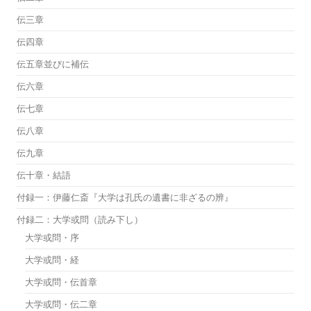
伝三章
伝四章
伝五章並びに補伝
伝六章
伝七章
伝八章
伝九章
伝十章・結語
付録一：伊藤仁斎『大学は孔氏の遺書に非ざるの辨』
付録二：大学或問（読み下し）
大学或問・序
大学或問・経
大学或問・伝首章
大学或問・伝二章