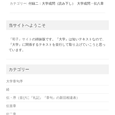
カテゴリー:
付録二：大学或問（読み下し）
大学或問・伝八章
当サイトへようこそ
『荀子』サイト
の姉妹版です。『大学』は短いテキストなので、
『大学』に関係するテキストを並行して取り上げていこうと思っ
ています。
カテゴリー
大学章句序
経
伝・序（並びに『礼記』『章句』の新旧相違表）
伝首章
伝二章