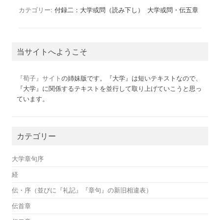
カテゴリー:
付録二：大学或問（読み下し）
大学或問・伝五章
当サイトへようこそ
『荀子』サイト
の姉妹版です。『大学』は短いテキストなので、
『大学』に関係するテキストを並行して取り上げていこうと思っ
ています。
カテゴリー
大学章句序
経
伝・序（並びに『礼記』『章句』の新旧相違表）
伝首章