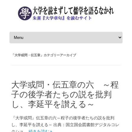
コンテンツへスキップ
「
大学或問・伝五章
」カテゴリーアーカイブ
大学或問・伝五章の六 ～程
子の後学者たちの説を批判
し、李延平を讃える～
『大学或問』伝五章の六～程子の後学者たちの説を批判
し、李延平を讃える～ 出典：国立国会図書館デジタルコレ
クショ…
続きを読む »