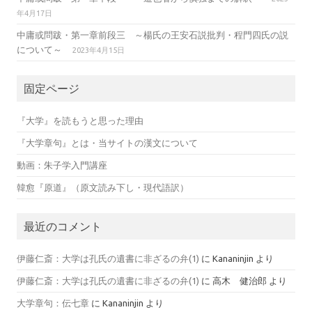
年4月17日
中庸或問跋・第一章前段三 ～楊氏の王安石説批判・程門四氏の説
について～
2023年4月15日
固定ページ
『大学』を読もうと思った理由
『大学章句』とは・当サイトの漢文について
動画：朱子学入門講座
韓愈『原道』（原文読み下し・現代語訳）
最近のコメント
伊藤仁斎：大学は孔氏の遺書に非ざるの弁(1)
に
Kananinjin
より
伊藤仁斎：大学は孔氏の遺書に非ざるの弁(1)
に
高木 健治郎
より
大学章句：伝七章
に
Kananinjin
より