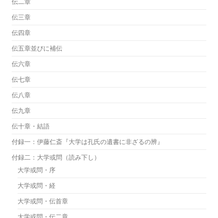
伝二章
伝三章
伝四章
伝五章並びに補伝
伝六章
伝七章
伝八章
伝九章
伝十章・結語
付録一：伊藤仁斎『大学は孔氏の遺書に非ざるの辨』
付録二：大学或問（読み下し）
大学或問・序
大学或問・経
大学或問・伝首章
大学或問・伝二章