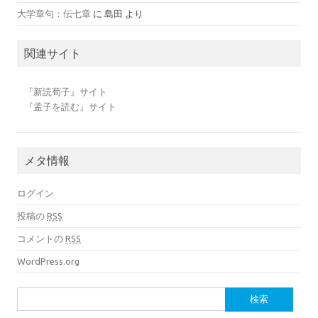
大学章句：伝七章
に
島田
より
関連サイト
『新読荀子』サイト
『孟子を読む』サイト
メタ情報
ログイン
投稿の
RSS
コメントの
RSS
WordPress.org
検索: