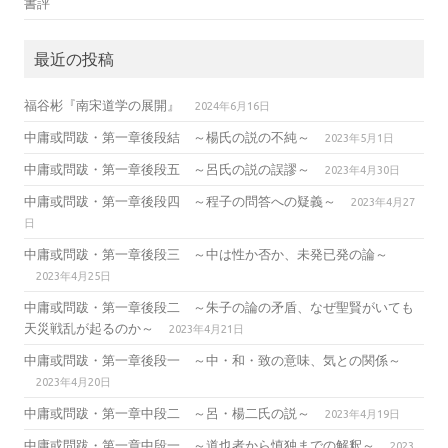
書評
最近の投稿
福谷彬『南宋道学の展開』
2024年6月16日
中庸或問跋・第一章後段結 ～楊氏の説の不純～
2023年5月1日
中庸或問跋・第一章後段五 ～呂氏の説の誤謬～
2023年4月30日
中庸或問跋・第一章後段四 ～程子の問答への疑義～
2023年4月27
日
中庸或問跋・第一章後段三 ～中は性か否か、未発已発の論～
2023年4月25日
中庸或問跋・第一章後段二 ～朱子の論の矛盾、なぜ聖賢がいても
天災戦乱が起るのか～
2023年4月21日
中庸或問跋・第一章後段一 ～中・和・致の意味、気との関係～
2023年4月20日
中庸或問跋・第一章中段二 ～呂・楊二氏の説～
2023年4月19日
中庸或問跋・第一章中段一 ～道也者から慎独までの解釈～
2023