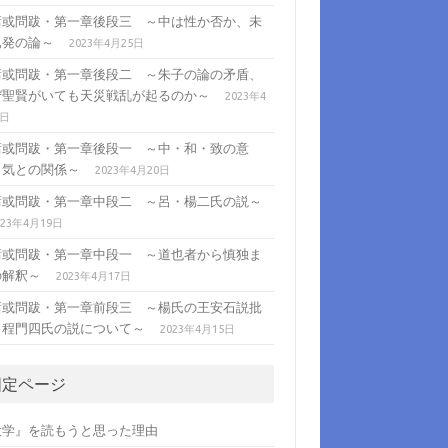
庸或問跋・第一章後段三 ～中は性か否か、未
已発の論～
2023年4月25日
庸或問跋・第一章後段二 ～朱子の論の矛盾、
ぜ聖賢がいても天災戦乱が起るのか～
2023年4
1日
庸或問跋・第一章後段一 ～中・和・致の意
、気との関係～
2023年4月20日
庸或問跋・第一章中段二 ～呂・楊二氏の説～
023年4月19日
庸或問跋・第一章中段一 ～道也者から慎独ま
の解釈～
2023年4月17日
庸或問跋・第一章前段三 ～楊氏の王安石説批
・程門四氏の説について～
2023年4月15日
固定ページ
大学』を読もうと思った理由