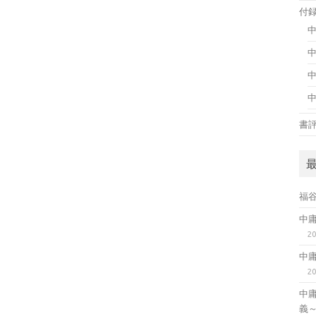
付
書
福
中
2
中
2
中
義