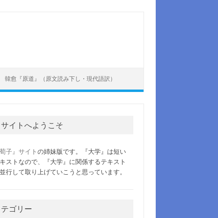
韓愈『原道』（原文読み下し・現代語訳）
当サイトへようこそ
荀子』サイト
の姉妹版です。『大学』は短い
キストなので、『大学』に関係するテキスト
並行して取り上げていこうと思っています。
カテゴリー