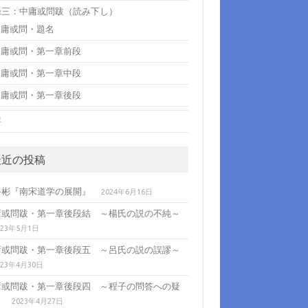
録三：中庸或問跋（読み下し）
中庸或問・題名
中庸或問・第一章前段
中庸或問・第一章中段
中庸或問・第一章後段
評
最近の投稿
谷彬『南宋道学の展開』
2024年6月16日
庸或問跋・第一章後段結 ～楊氏の説の不純～
023年5月1日
庸或問跋・第一章後段五 ～呂氏の説の誤謬～
023年4月30日
庸或問跋・第一章後段四 ～程子の問答への疑
～
2023年4月27日