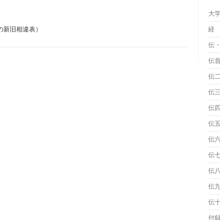
大
の新旧相違表）
経
伝
伝
伝
伝
伝
伝
伝
伝
伝
伝
伝
付