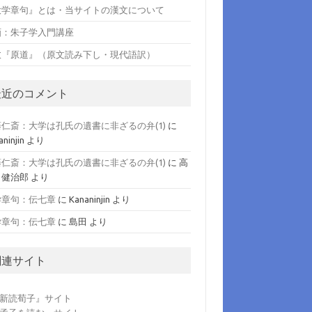
大学章句』とは・当サイトの漢文について
画：朱子学入門講座
愈『原道』（原文読み下し・現代語訳）
最近のコメント
藤仁斎：大学は孔氏の遺書に非ざるの弁(1)
に
ninjin
より
藤仁斎：大学は孔氏の遺書に非ざるの弁(1)
に
高
 健治郎
より
学章句：伝七章
に
Kananinjin
より
学章句：伝七章
に
島田
より
関連サイト
新読荀子』サイト