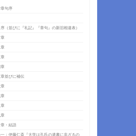
学章句序
・序（並びに『礼記』『章句』の新旧相違表）
首章
二章
三章
四章
五章並びに補伝
六章
七章
八章
九章
十章・結語
録一：伊藤仁斎『大学は孔氏の遺書に非ざるの