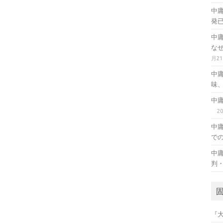
中
発
中
な
月2
中
味
中
2
中
で
中
判
『