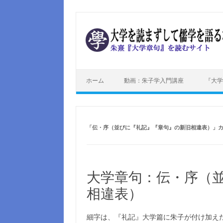
コンテンツへスキップ
ホーム
動画：朱子学入門講座
『大学
「
伝・序（並びに『礼記』『章句』の新旧相違表）
」
大学章句：伝・序（
相違表）
細字は、『礼記』大学篇に朱子が付け加え