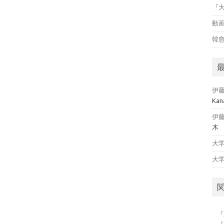
『
動
韓
伊
Kana
伊
木
大
大
『