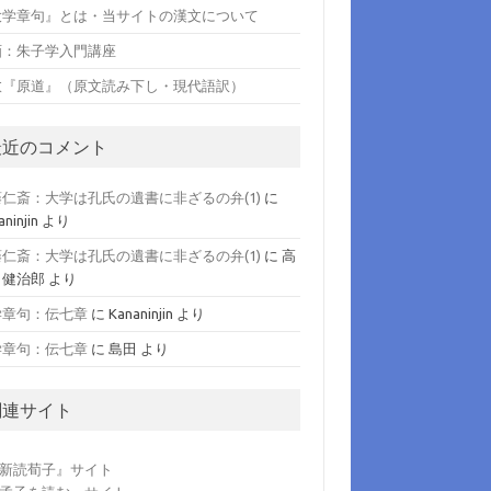
大学章句』とは・当サイトの漢文について
画：朱子学入門講座
愈『原道』（原文読み下し・現代語訳）
最近のコメント
藤仁斎：大学は孔氏の遺書に非ざるの弁(1)
に
ninjin
より
藤仁斎：大学は孔氏の遺書に非ざるの弁(1)
に
高
 健治郎
より
学章句：伝七章
に
Kananinjin
より
学章句：伝七章
に
島田
より
関連サイト
新読荀子』サイト