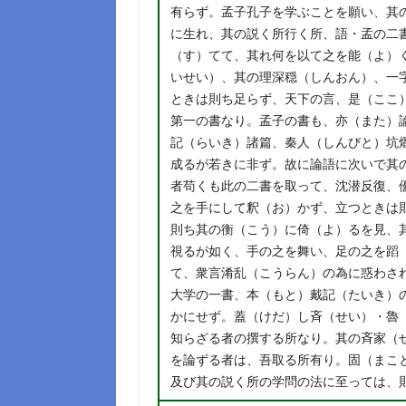
有らず。孟子孔子を学ぶことを願い、其
に生れ、其の説く所行く所、語・孟の二
（す）てて、其れ何を以て之を能（よ）
いせい）、其の理深穏（しんおん）、一
ときは則ち足らず、天下の言、是（ここ
第一の書なり。孟子の書も、亦（また）
記（らいき）諸篇、秦人（しんびと）坑
成るが若きに非ず。故に論語に次いで其
者苟くも此の二書を取って、沈潜反復、
之を手にして釈（お）かず、立つときは
則ち其の衡（こう）に倚（よ）るを見、
視るが如く、手の之を舞い、足の之を蹈
て、衆言淆乱（こうらん）の為に惑わさ
大学の一書、本（もと）戴記（たいき）
かにせず。蓋（けだ）し斉（せい）・魯
知らざる者の撰する所なり。其の斉家（
を論ずる者は、吾取る所有り。固（まこ
及び其の説く所の学問の法に至っては、