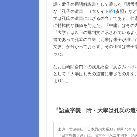
語・孟子の用語解説書として著した『語孟
な「孔子の遺書」（本サイト
経1
参照）など
学は孔氏の遺書に非ざるの弁』である。仁
に特権的な価値を与えた。『中庸』はその
『大学』は以下の批判文に示されているよ
書であって孔孟の血脈（元来は朱子が用い
文脈）が分かっておらず、その価値は朱子
った。
なお山崎闇斎門下の浅見絅斎（あさみ・け
として『大学は孔氏の遺書に非ざるの弁を
より）。
『語孟字義 附・大學は孔氏の遺
出典：岩波書店『日本思想大系33』昭和46年
『日本思想大系』は、底本を宝永二年刊本『語