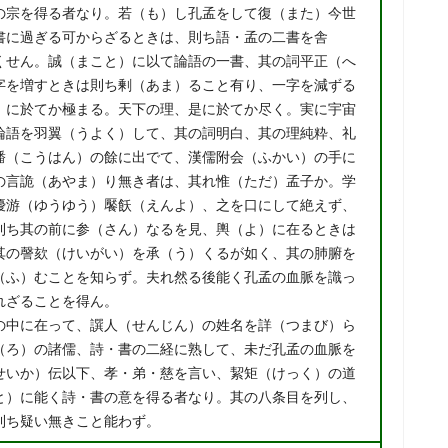
の宗を得る者なり。若（も）し孔孟をして復（また）今世
書に過ぎる可からざるときは、則ち語・孟の二書を舎
くせん。誠（まこと）に以て論語の一書、其の詞平正（へ
字を増すときは則ち剰（あま）ること有り、一字を減ずる
）に於てか極まる。天下の理、是に於てか尽く。実に宇宙
論語を羽翼（うよく）して、其の詞明白、其の理純粋、礼
燔（こうはん）の餘に出でて、漢儒附会（ふかい）の手に
の言詭（あやま）り無き者は、其れ惟（ただ）孟子か。学
優游（ゆうゆう）饜飫（えんよ）、之を口にして絶えず、
則ち其の前に参（さん）なるを見、輿（よ）に在るときは
其の謦欬（けいがい）を承（う）くるが如く、其の肺腑を
（ふ）むことを知らず。夫れ然る後能く孔孟の血脈を識っ
れざることを得ん。
の中に在って、譔人（せんじん）の姓名を詳（つまび）ら
（ろ）の諸儒、詩・書の二経に熟して、未だ孔孟の血脈を
せいか）伝以下、孝・弟・慈を言い、絜矩（けっく）の道
と）に能く詩・書の意を得る者なり。其の八条目を列し、
則ち疑い無きこと能わず。