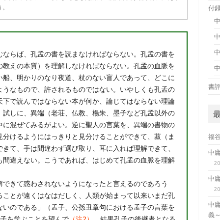
う。
付
むならば、孔孟の書を読まなければならない。孔孟の書を
の教えの本質）を理解しなければならない。孔孟の血脈を
い船、明かりのなり夜道、杖のない盲人であって、どこに
書
ようなもので、許されるものではない。いやしくも孔孟の
天下で読んではならない本が何か、論じてはならない理論
。試しに、異端（老荘、仏教、楊朱、墨子など孔孟以外の
中に混ぜてみるがよい。逆に聖人の言葉を、異端の書物の
見分けるようにはっきりと見分けることができて、菽（ま
福
できて、手は間違わず選び取り、耳に入れば理解できて、
中
も間違えない。こうであれば、はじめて孔孟の血脈を理解
2
中
解できて惑わされないようになったと言えるのであろう
2
ることが遠くはなはだしく、人類が始まって以来いまだ孔
中
ないのである」（孟子、公孫丑章句における孟子の言葉を
義
子を学ぶことを望んで
（注2）
、結果孔子の後継者となる