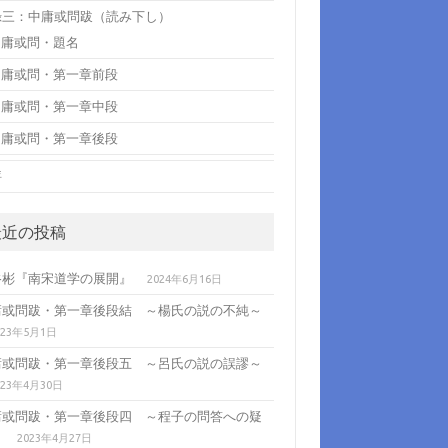
録三：中庸或問跋（読み下し）
中庸或問・題名
中庸或問・第一章前段
中庸或問・第一章中段
中庸或問・第一章後段
評
最近の投稿
谷彬『南宋道学の展開』
2024年6月16日
庸或問跋・第一章後段結 ～楊氏の説の不純～
023年5月1日
庸或問跋・第一章後段五 ～呂氏の説の誤謬～
023年4月30日
庸或問跋・第一章後段四 ～程子の問答への疑
～
2023年4月27日