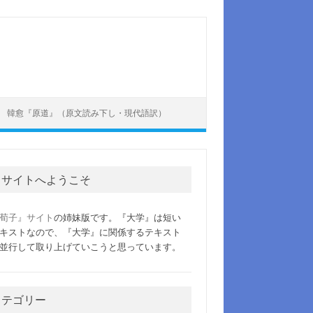
韓愈『原道』（原文読み下し・現代語訳）
当サイトへようこそ
荀子』サイト
の姉妹版です。『大学』は短い
キストなので、『大学』に関係するテキスト
並行して取り上げていこうと思っています。
カテゴリー