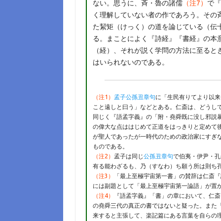
ない。思うに、斉・魯の諸儒
（注7）
で『
く理解していない者の作であろう。その
た絜矩（けっく）の道を論じている（伝
る。まことによく『詩経』『書経』の本
（経）、それが説く学問の方法に至ると
はいられないのである。
（注1）
孟子公孫丑章句
に「生民有りてより以来
こと遠しと曰う」などとある。仁斎は、どうし
同じく『語孟字義』の「附・堯舜既に没し邪説
の偉大な点ははじめて正道をはっきりと定めて
が聖人であったが一時代のための政治家にすぎ
ものである。
（注2）
孟子は同じ
公孫丑章句
で伯夷・伊尹・孔
有る能わざるも、乃（すなわ）ち願う所は則ち
（注3）
「最上至極宇宙第一書」の賛辞は仁斎『
には副題として「最上至極宇宙第一論語」が置
（注4）
『語孟字義』「書」の章において、仁斎
の堯舜三代の真正の書ではないと疑った。また
来すると主張して、楽記篇にある言葉を自らの