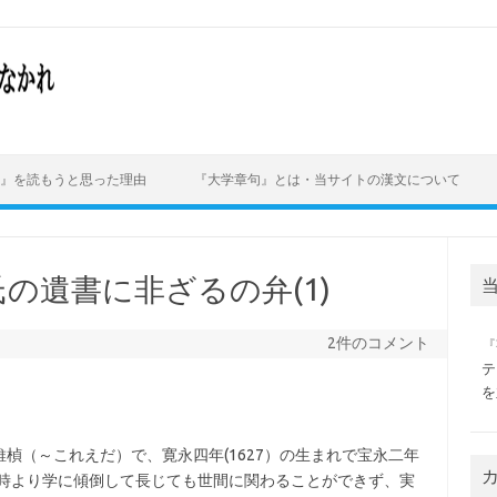
』を読もうと思った理由
『大学章句』とは・当サイトの漢文について
の遺書に非ざるの弁(1)
2件のコメント
『
テ
を
楨（～これえだ）で、寛永四年(1627）の生まれで宝永二年
年時より学に傾倒して長じても世間に関わることができず、実