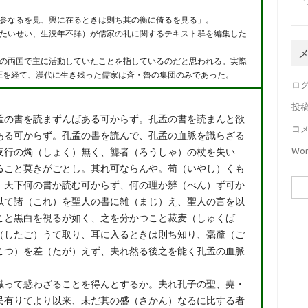
『
参なるを見、輿に在るときは則ち其の衡に倚るを見る」。
たいせい、生没年不詳）が儒家の礼に関するテキスト群を編集した
。
の両国で主に活動していたことを指しているのだと思われる。実際
圧を経て、漢代に生き残った儒家は斉・魯の集団のみであった。
ロ
投
孟の書を読まずんばある可からず。孔孟の書を読まんと欲
コ
ある可からず。孔孟の書を読んで、孔孟の血脈を識らざる
Wor
夜行の燭（しょく）無く、聾者（ろうしゃ）の杖を失い
ること莫きがごとし。其れ可ならんや。苟（いやし）くも
、天下何の書か読む可からず、何の理か辨（べん）ず可か
検索
以て諸（これ）を聖人の書に雑（まじ）え、聖人の言を以
こと黒白を視るが如く、之を分かつこと菽麦（しゅくば
（したご）うて取り、耳に入るときは則ち知り、毫釐（ご
こつ）を差（たが）えず、夫れ然る後之を能く孔孟の血脈
識って惑わざることを得んとするか。夫れ孔子の聖、堯・
民有りてより以来、未だ其の盛（さかん）なるに比する者