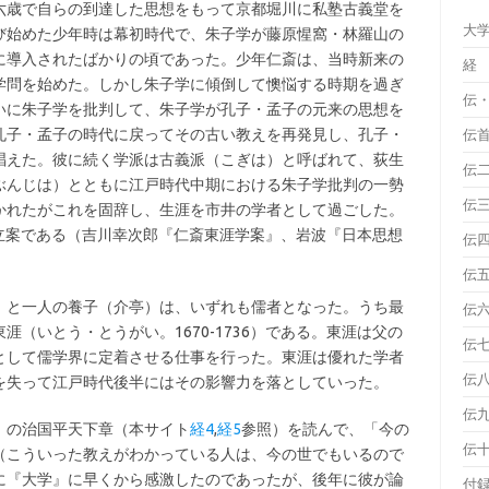
六歳で自らの到達した思想をもって京都堀川に私塾古義堂を
大
び始めた少年時は幕初時代で、朱子学が藤原惺窩・林羅山の
に導入されたばかりの頃であった。少年仁斎は、当時新来の
経
学問を始めた。しかし朱子学に傾倒して懊悩する時期を過ぎ
伝
いに朱子学を批判して、朱子学が孔子・孟子の元来の思想を
孔子・孟子の時代に戻ってその古い教えを再発見し、孔子・
伝
唱えた。彼に続く学派は古義派（こぎは）と呼ばれて、荻生
伝
ぶんじは）とともに江戸時代中期における朱子学批判の一勢
伝
かれたがこれを固辞し、生涯を市井の学者として過ごした。
斎の立案である（吉川幸次郎『仁斎東涯学案』、岩波『日本思想
伝
伝
）と一人の養子（介亭）は、いずれも儒者となった。うち最
伝
（いとう・とうがい。1670-1736）である。東涯は父の
伝
として儒学界に定着させる仕事を行った。東涯は優れた学者
伝
を失って江戸時代後半にはその影響力を落としていった。
伝
』の治国平天下章（本サイト
経4
,
経5
参照）を読んで、「今の
伝
（こういった教えがわかっている人は、今の世でもいるので
に『大学』に早くから感激したのであったが、後年に彼が論
付