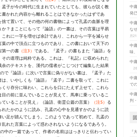
・孟子が今の時代に生まれていたとしても、彼らが説く教
中
発
に書かれた内容から離れることはできなかったはずであ
を捨て置いて、その他の何の書物によって孔孟の血脈を理
中
うか？まことにもって『論語』の一書は、その言葉は平易
な
、これに一字を増せば余計であり、これから一字を減らせ
月2
言葉の中で頂点に立つものであり、この書において天下の
中
宙第一の書
（注3）
である。『孟子』の書もまた『論語』を
味
、その道理は純粋である。これは、『礼記』に収められた
中
残余のテキストを、漢代の儒者がこじつけて編集した結果
2
ので『論語』に次いで言葉に偽りがない書は、『孟子』た
中
者は、いやしくも『論語』『孟子』二書を取って、これに
で
っくり存分に味わい、これらを口にたえず上せて、これら
中
は目の前に並んでいることが見えて、馬車に乗っているこ
判
っていることが見え」（論語、衛霊公篇の言葉）
（注5）
る
られたかのように読み、孔孟の心中を見通すかのように読
舞い足が踏んでしまう。このようであって初めて、孔孟の
り乱れた言葉によって惑わされないようになるであろう。
の中の一篇であって、作者の名前ははっきりと伝わってい
『