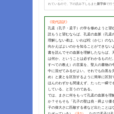
れているので、下の読み下しもまた
新字体
で行
《現代語訳》
孔孟（孔子・孟子）の学を修めようと望
読もうと望むならば、孔孟の血脈（孔孟
理解しない者は、いわば柁（かじ）のな
向かえばよいのかを知ることができない
書を読んでその血脈を理解したならば、
は何か、ということは必ずわかるものだ
すべての教え）の言葉を、聖人の書物の
中に混ぜてみるがよい。それでも白黒を
め）と麦とを区別するように簡単に区別
ほんのわずかも間違えず、たった一瞬で
している、と言うのである。
では、まさに何をもって孔孟の血脈を理
か？そもそも「孔子の聖は堯・舜より優
子の偉大さに匹敵する者など出たことは
なぞっている）
（注1）
。なので孟子は孔