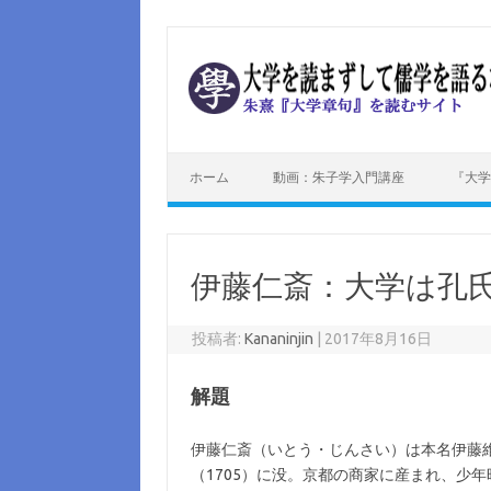
コンテンツへスキップ
ホーム
動画：朱子学入門講座
『大学
伊藤仁斎：大学は孔氏
投稿者:
Kananinjin
|
2017年8月16日
解題
伊藤仁斎（いとう・じんさい）は本名伊藤維
（1705）に没。京都の商家に産まれ、少