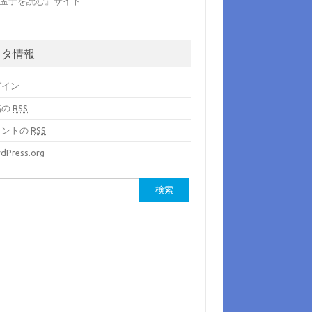
孟子を読む』サイト
メタ情報
グイン
稿の
RSS
メントの
RSS
dPress.org
: