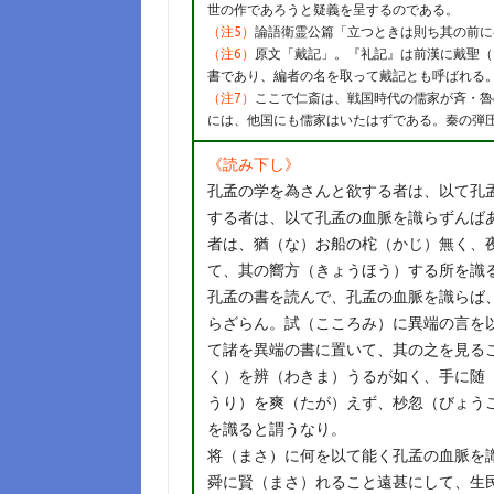
世の作であろうと疑義を呈するのである。
（注5）
論語衛霊公篇「立つときは則ち其の前に
（注6）
原文「戴記」。『礼記』は前漢に戴聖（
書であり、編者の名を取って戴記とも呼ばれる
（注7）
ここで仁斎は、戦国時代の儒家が斉・魯
には、他国にも儒家はいたはずである。秦の弾
《読み下し》
孔孟の学を為さんと欲する者は、以て孔
する者は、以て孔孟の血脈を識らずんば
者は、猶（な）お船の柁（かじ）無く、
て、其の嚮方（きょうほう）する所を識
孔孟の書を読んで、孔孟の血脈を識らば
らざらん。試（こころみ）に異端の言を
て諸を異端の書に置いて、其の之を見る
く）を辨（わきま）うるが如く、手に随
うり）を爽（たが）えず、杪忽（びょう
を識ると謂うなり。
将（まさ）に何を以て能く孔孟の血脈を
舜に賢（まさ）れること遠甚にして、生