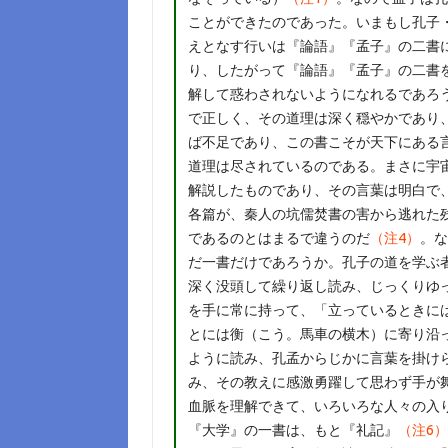
ことができたのであった。いまもし孔子
えとなす行いは『論語』『孟子』の二書
り、したがって『論語』『孟子』の二書
解して惑わされないようになれるであろ
で正しく、その道理は深く穏やかであり
ば不足であり、この書こそが天下にある
道理は尽されているのである。まさに宇
解説したものであり、その言葉は明白で
各篇が、秦人の坑儒焚書の害から逃れた
であるのとはまるで違うのだ
（注4）
。な
だ一書だけであろうか。孔子の道を学ぶ
深く没頭して繰り返し読み、じっくりゆ
を手に常に持って、「立っているときに
とには衡（こう。馬車の横木）に寄り沿
ように読み、孔孟からじかに言葉を掛け
み、その教えに感激勇躍して思わず手が
血脈を理解できて、いろいろな人々の入
『大学』の一書は、もと『礼記』
（注6）