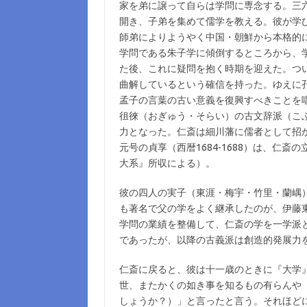
家を弟に譲って自らは学問に専念する。三
開き、子弟を集めて儒学を教える。彼が学
師弟によりようやく中国・朝鮮から本格的
学問である朱子学に傾倒するところから、
た後、これに疑問を抱く時期を迎えた。つ
曲解しているという確信を持った。ゆえに
孟子の言葉の古い意義を復興すべきことを
徂徠（おぎゅう・そらい）の古文辞派（こ
力となった。仁斎は細川藩に儒者として招
元号の貞享（西暦1684-1688）は、仁
大系』所収による）。
彼の四人の実子（東涯・梅宇・竹里・蘭嵎
も著名で父の学をよく継承したのが、伊藤東涯
学問の業績を整備して、仁斎の学を一学派
であったが、以降の古義派は創造的発展力
仁斎に戻ると、彼は十一歳のときに『大学
世、またかくの如き事を知るもの有らんや
しょうか？）」と言ったと言う。それほど