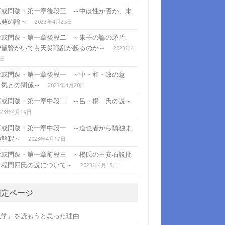
庸或問跋・第一章後段三 ～中は性か否か、未
已発の論～
2023年4月25日
庸或問跋・第一章後段二 ～朱子の論の矛盾、
ぜ聖賢がいても天災戦乱が起るのか～
2023年4
1日
庸或問跋・第一章後段一 ～中・和・致の意
、気との関係～
2023年4月20日
庸或問跋・第一章中段二 ～呂・楊二氏の説～
023年4月19日
庸或問跋・第一章中段一 ～道也者から慎独ま
の解釈～
2023年4月17日
庸或問跋・第一章前段三 ～楊氏の王安石説批
・程門四氏の説について～
2023年4月15日
固定ページ
大学』を読もうと思った理由