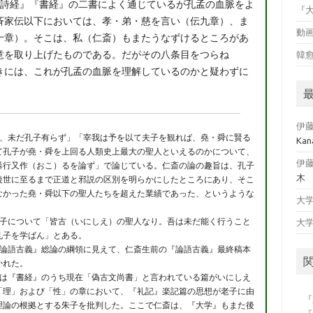
詩経』『書経』の二書によく通じているが孔孟の血脈をよ
『
斉家伝以下においては、孝・弟・慈を言い（伝九章）、ま
動
十章）。そこは、私（仁斎）もまたうなずけるところがあ
意を取り上げたものである。だがその八条目をつらね
韓
きには、これが孔孟の血脈を理解しているのかと疑わずに
伊
、未だ孔子有らず」「宰我は予を以て夫子を観れば、堯・舜に賢る
Kana
て孔子が堯・舜を上回る人類史上最大の聖人といえるのかについて、
伊
暴行又作（おこ）るを論ず」で論じている。仁斎の論の趣旨は、孔子
木
後世に至るまで正道と邪説の区別を明らかにしたところにあり、そこ
なかった堯・舜以下の聖人たちを超えた業績であった、というような
大
子について「皆古（いにしえ）の聖人なり。吾は未だ能く行うこと
大
孔子を学ばん」とある。
論語古義』総論の綱領に見えて、仁斎生前の『論語古義』最終稿本
かれた。
は『書経』のうち現在「偽古文尚書」と言われている篇がいにしえ
「理」および「性」の章において、『礼記』楽記篇の思想が老子に由
『
理論の根拠とする朱子を批判した。ここで仁斎は、『大学』もまた後