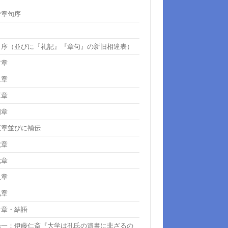
学章句序
・序（並びに『礼記』『章句』の新旧相違表）
首章
二章
三章
四章
五章並びに補伝
六章
七章
八章
九章
十章・結語
録一：伊藤仁斎『大学は孔氏の遺書に非ざるの