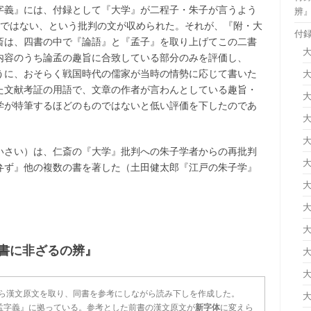
字義』には、付録として『大学』が二程子・朱子が言うよう
辨
ではない、という批判の文が収められた。それが、『附・大
付
斎は、四書の中で『論語』と『孟子』を取り上げてこの二書
内容のうち論孟の趣旨に合致している部分のみを評価し、
うに、おそらく戦国時代の儒家が当時の情勢に応じて書いた
た文献考証の用語で、文章の作者が言わんとしている趣旨・
学が特筆するほどのものではないと低い評価を下したのであ
いさい）は、仁斎の『大学』批判への朱子学者からの再批判
弁ず』他の複数の書を著した（土田健太郎『江戸の朱子学』
書に非ざるの辨』
から漢文原文を取り、同書を参考にしながら読み下しを作成した。
孟字義』に拠っている。参考とした前書の漢文原文が
新字体
に変えら